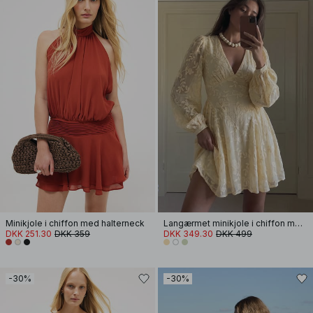
Minikjole i chiffon med halterneck
Langærmet minikjole i chiffon med broderi
DKK 251.30
DKK 359
DKK 349.30
DKK 499
-30%
-30%