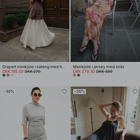
Drapert minikjole i sateng med halterneck
Maxikjole i jersey med slids
DKK 195.30
DKK 279
DKK 279.30
DKK 399
-30%
-30%