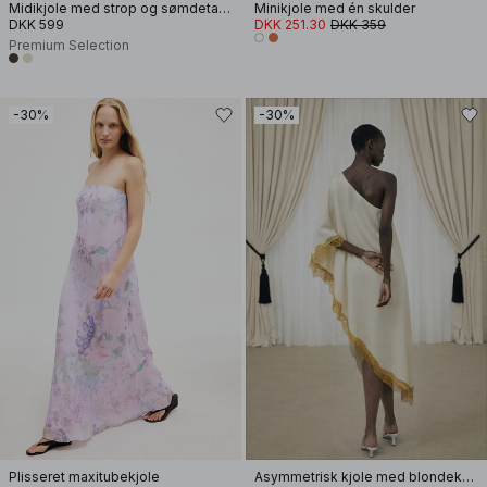
Midikjole med strop og sømdetalje
Minikjole med én skulder
DKK 599
DKK 251.30
DKK 359
Premium Selection
-30%
-30%
Plisseret maxitubekjole
Asymmetrisk kjole med blondekant