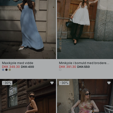
Maxikjole med vidde
Minikjole i bomuld med broderede stropper
DKK 349.30
DKK 499
DKK 391.30
DKK 559
-30%
-30%