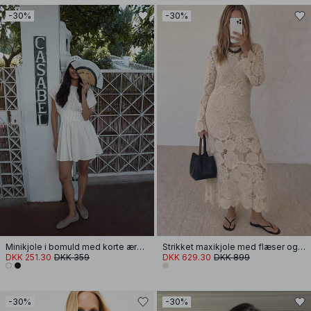
-30%
-30%
Minikjole i bomuld med korte ærmer og plissering
Strikket maxikjole med flæser og hækling
DKK 251.30
DKK 359
DKK 629.30
DKK 899
-30%
-30%