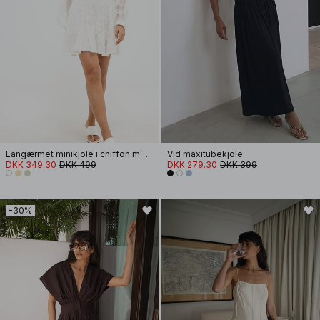
Langærmet minikjole i chiffon med broderi
Vid maxitubekjole
DKK 349.30
DKK 499
DKK 279.30
DKK 399
-30%