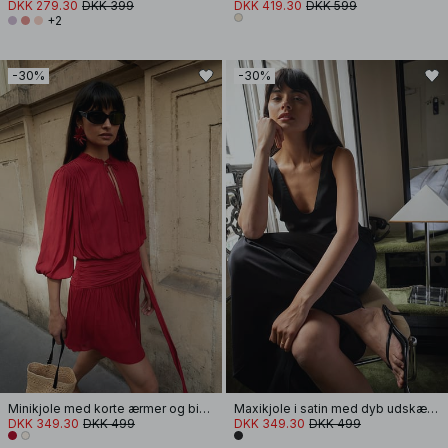
DKK 279.30
DKK 399
DKK 419.30
DKK 599
+2
-30%
-30%
Minikjole med korte ærmer og bindebånd i taljen
Maxikjole i satin med dyb udskæring
DKK 349.30
DKK 499
DKK 349.30
DKK 499