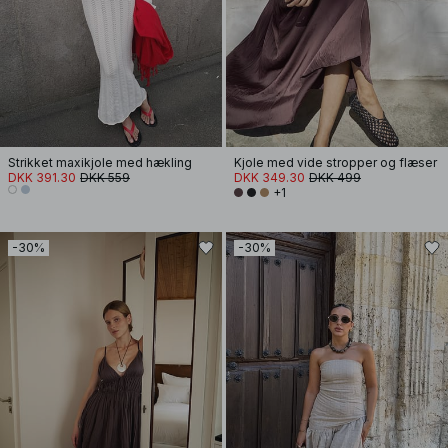
Strikket maxikjole med hækling
Kjole med vide stropper og flæser
DKK 391.30
DKK 559
DKK 349.30
DKK 499
+1
-30%
-30%