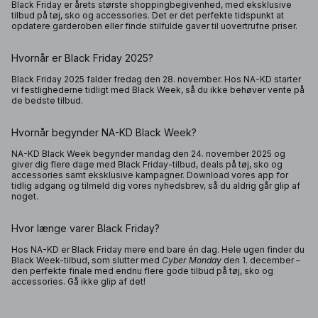
Black Friday er årets største shoppingbegivenhed, med eksklusive
tilbud på tøj, sko og accessories. Det er det perfekte tidspunkt at
opdatere garderoben eller finde stilfulde gaver til uovertrufne priser.
Hvornår er Black Friday 2025?
Black Friday 2025 falder fredag den 28. november. Hos NA-KD starter
vi festlighederne tidligt med Black Week, så du ikke behøver vente på
de bedste tilbud.
Hvornår begynder NA-KD Black Week?
NA-KD Black Week begynder mandag den 24. november 2025 og
giver dig flere dage med Black Friday-tilbud, deals på tøj, sko og
accessories samt eksklusive kampagner. Download vores app for
tidlig adgang og tilmeld dig vores nyhedsbrev, så du aldrig går glip af
noget.
Hvor længe varer Black Friday?
Hos NA-KD er Black Friday mere end bare én dag. Hele ugen finder du
Black Week-tilbud, som slutter med
Cyber Monday
den 1. december –
den perfekte finale med endnu flere gode tilbud på tøj, sko og
accessories. Gå ikke glip af det!