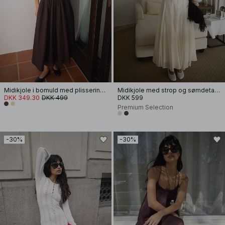
Midikjole i bomuld med plissering og korte ærmer
Midikjole med strop og sømdetalje
DKK 349.30
DKK 499
DKK 599
Premium Selection
-30%
-30%