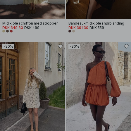
Midikjole i chiffon med stropper
Bandeau-midikjole i hørblanding
DKK 349.30
DKK 499
DKK 391.30
DKK 559
-30%
-30%