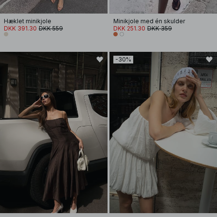
Hæklet minikjole
Minikjole med én skulder
DKK 391.30
DKK 559
DKK 251.30
DKK 359
-30%