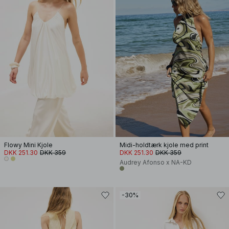
Flowy Mini Kjole
Midi-holdtærk kjole med print
DKK 251.30
DKK 359
DKK 251.30
DKK 359
Audrey Afonso x NA-KD
-30%