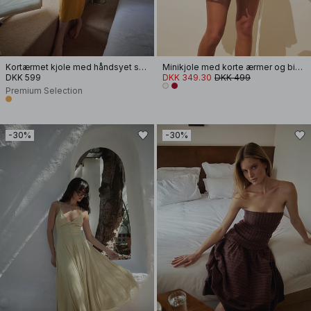
Kortærmet kjole med håndsyet smock
Minikjole med korte ærmer og bindebånd i taljen
DKK 599
DKK 349.30
DKK 499
Premium Selection
-30%
-30%