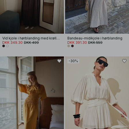
Vid kjole i hørblanding med krøller og stropper
Bandeau-midikjole i hørblanding
DKK 349.30
DKK 499
DKK 391.30
DKK 559
-30%