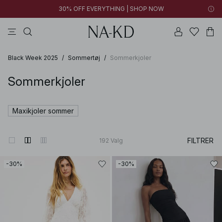
30% OFF EVERYTHING | SHOP NOW
bukser
toppe
brune
sorte
bomuld
Black Week 2025
/
Sommertøj
/
Sommerkjoler
Sommerkjoler
Maxikjoler sommer
FILTRER
192
Valg
-30%
-30%