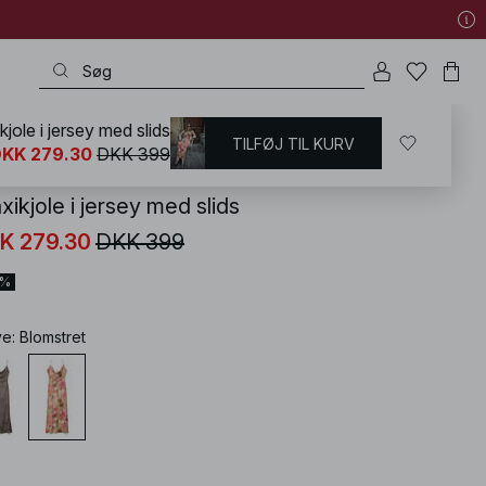
jole i jersey med slids
TILFØJ TIL KURV
KD
/
Kjoler
/
Slip-kjoler
KK 279.30
DKK 399
ikjole i jersey med slids
K 279.30
DKK 399
0%
ve
:
Blomstret