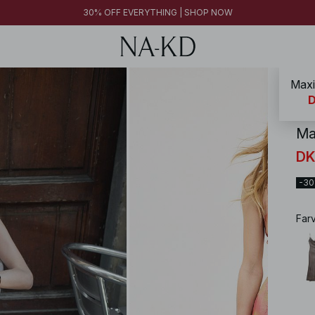
30% OFF EVERYTHING | SHOP NOW
Maxik
NA-
D
Max
DK
-3
Far