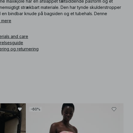
ne maxikjole har en afslappet tætsiddende pasform og et
nemsigtigt strækbart materiale. Den har tynde skulderstropper
 en bindbar knude på bagsiden og et tubehals. Denne
kjole findes i blomsteragtig.
 mere
ikelnummer
:
1100-013942-1755
erials and care
rrelsesguide
ering og returnering
-60%
-30