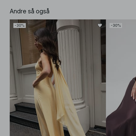
Andre så også
-30%
-30%