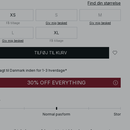
Find din størrelse
XS
S
M
Få tilbage
Giv mig besked
Giv mig besked
L
XL
Giv mig besked
Få tilbage
TILFØJ TIL KURV
fragt til Danmark inden for 1-3 hverdage*
30% OFF EVERYTHING
T
Normal pasform
Stor