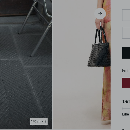
Fri 
TÆ
Lille
170 cm - S