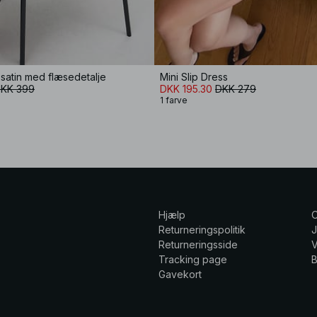
i satin med flæsedetalje
Mini Slip Dress
KK 399
DKK 195.30
DKK 279
1 farve
Hjælp
Returneringspolitik
Returneringsside
V
Tracking page
Gavekort