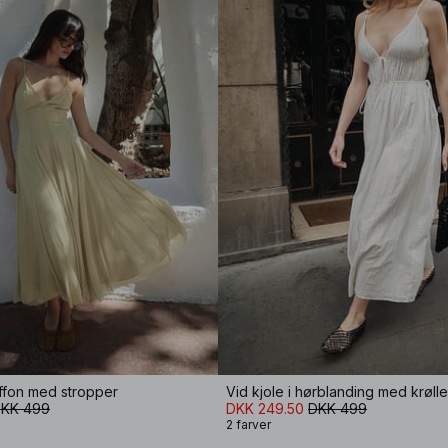
hiffon med stropper
KK 499
DKK 249.50
DKK 499
2 farver