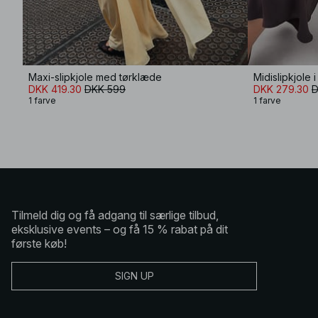
Maxi-slipkjole med tørklæde
Midislipkjole 
DKK 419.30
DKK 599
DKK 279.30
D
1 farve
1 farve
Tilmeld dig og få adgang til særlige tilbud,
eksklusive events – og få 15 % rabat på dit
første køb!
SIGN UP