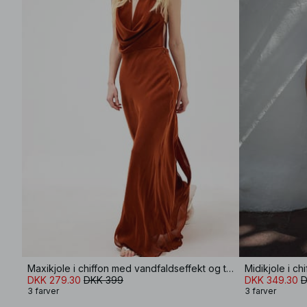
Maxikjole i chiffon med vandfaldseffekt og tørklæde
Midikjole i c
DKK 279.30
DKK 399
DKK 349.30
D
3 farver
3 farver