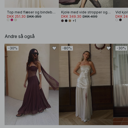
Top med flæser og bindebånd i skulderen
Kjole med vide stropper og flæser
DKK 251.30
DKK 359
DKK 349.30
DKK 499
DKK 24
+1
Andre så også
-30%
-80%
-30%