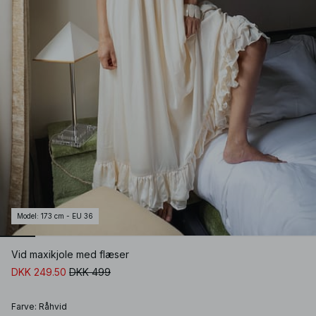
Model
:
173 cm - EU 36
Vid maxikjole med flæser
DKK 249.50
DKK 499
Farve
:
Råhvid