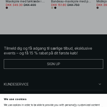
Maxikjole med tørklæde i mesh
Bandeau-maxikjole med pailletter
DKK 349.30
DKK 499
DKK 151.80
DKK 759
DKK 39
Tilmeld dig og få adgang til særlige tilbud, eksklusive
events – og få 15 % rabat på dit første køb!
SIGN UP
KUNDESERVICE
OM NA-KD