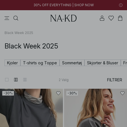
30% OFF EVERYTHING | SHOP NOW
bukser
toppe
kjoler
brune
sorte
Black Week 2025
Black Week 2025
Kjoler
T-shirts og Toppe
Sommertøj
Skjorter & Bluser
F
FILTRER
2
Valg
-30%
-30%