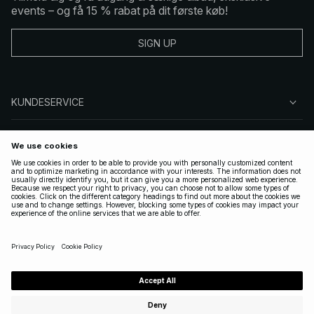
events – og få 15 % rabat på dit første køb!
SIGN UP
KUNDESERVICE
OM NA-KD
FØLG OS
GYLDIGE
DENMARK
|
DANSK