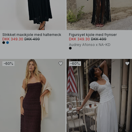
Strikket maxikjole med halterneck
Figursyet kjole med frynser
DKK 349.30
DKK 499
DKK 349.30
DKK 499
Audrey Afonso x NA-KD
-60%
-60%