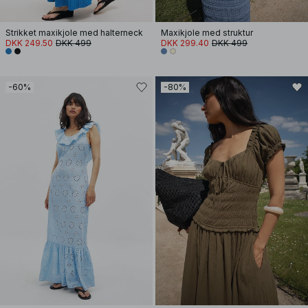
Strikket maxikjole med halterneck
Maxikjole med struktur
DKK 249.50
DKK 499
DKK 299.40
DKK 499
-60%
-80%