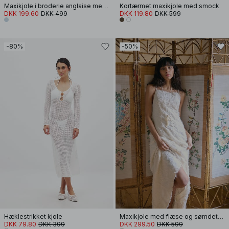
Maxikjole i broderie anglaise med flæse i kanten
Kortærmet maxikjole med smock
DKK 199.60
DKK 499
DKK 119.80
DKK 599
-80%
-50%
Hæklestrikket kjole
Maxikjole med flæse og sømdetalje
DKK 79.80
DKK 399
DKK 299.50
DKK 599