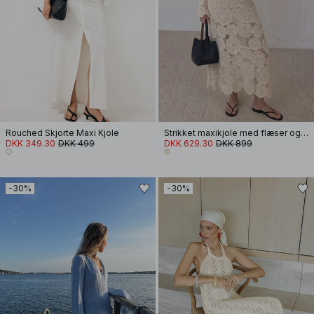
Rouched Skjorte Maxi Kjole
Strikket maxikjole med flæser og hækling
DKK 349.30
DKK 499
DKK 629.30
DKK 899
-30%
-30%