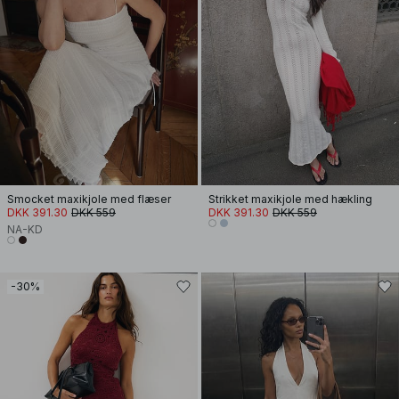
Smocket maxikjole med flæser
Strikket maxikjole med hækling
DKK 391.30
DKK 559
DKK 391.30
DKK 559
NA-KD
-30%