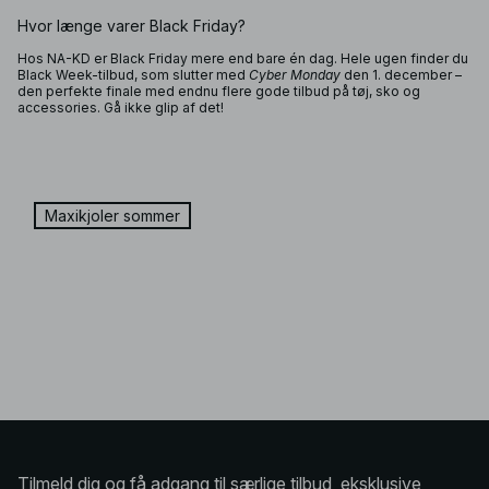
Hvor længe varer Black Friday?
Hos NA-KD er Black Friday mere end bare én dag. Hele ugen finder du
Black Week-tilbud, som slutter med
Cyber Monday
den 1. december –
den perfekte finale med endnu flere gode tilbud på tøj, sko og
accessories. Gå ikke glip af det!
Maxikjoler sommer
Tilmeld dig og få adgang til særlige tilbud, eksklusive