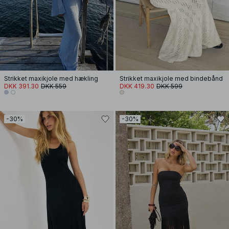
Strikket maxikjole med hækling
Strikket maxikjole med bindebånd
DKK 391.30
DKK 559
DKK 419.30
DKK 599
-30%
-30%