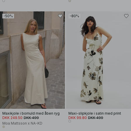
-50%
-80%
Maxikjole i bomuld med åben ryg
Maxi-slipkjole i satin med print
DKK 249.50
DKK 499
DKK 99.80
DKK 499
Moa Mattsson x NA-KD