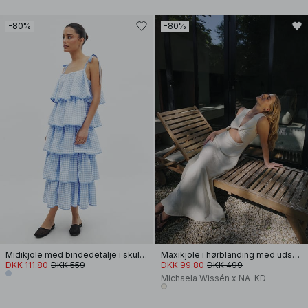
-80%
-80%
Midikjole med bindedetalje i skulder og flæsedetalje
Maxikjole i hørblanding med udskæring
DKK 111.80
DKK 559
DKK 99.80
DKK 499
Michaela Wissén x NA-KD