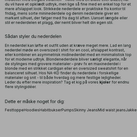
du vil have et opklædt udtryk, men lige så fine med en enkel top for et
mere afslappet look. Strikkede nederdele er praktiske fra kontor til
fridag, mens sorte mininederdele og denim nederdele giver en
markant silhuet, der følger med fra dag til aften. Uanset længde eller
stil er nederdelen et plagg, der nemt bliver helt din egen stil.
Sådan styler du nederdelen
En nederdel kan løfte et outfit uden at kræve meget mere. Lad en lang
nederdel møde en oversized t shirt for en cool, afslappet kontrast,
eller kombiner en asymmetrisk midinederdel med en minimalistisk top
for et moderne udtryk. Blondenederdele bliver særligt elegante, når
de stylinges med grovere materialer – prøv fx en maxinederdel i
blonde med en strikket cardigan eller en oversized sweatshirt for en
balanceret silhuet. Hos NA-KD finder du nederdele i forskellige
materialer og snit - til både hverdag og mere festlige lejligheder.
Leder du efter mere inspiration? Tag et kig på vores
kjoler
for endnu
flere stylingidéer.
Dette er måske noget for dig:
Festtoppe
Hoodies
Habitbukser
Pumps
Skinny Jeans
Mid waist jeans
Jakke