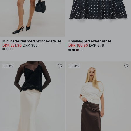
Mini nederdel med blondedetaljer
Knælang jerseynederdel
DKK 251.30
DKK 359
DKK 195.30
DKK 279
+1
-30%
-30%