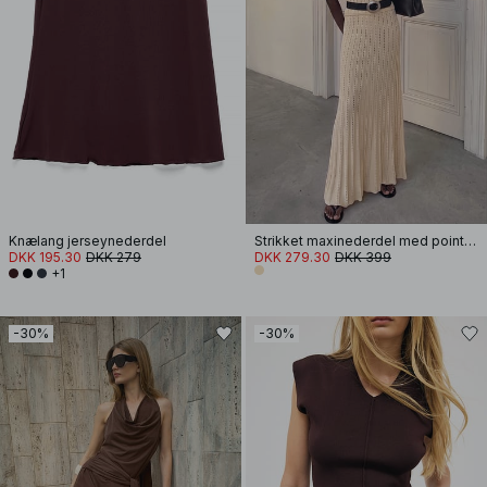
Knælang jerseynederdel
Strikket maxinederdel med pointelle og vidde
DKK 195.30
DKK 279
DKK 279.30
DKK 399
+1
-30%
-30%