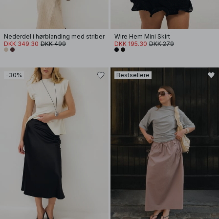
Nederdel i hørblanding med striber
Wire Hem Mini Skirt
DKK 349.30
DKK 499
DKK 195.30
DKK 279
-30%
Bestsellere