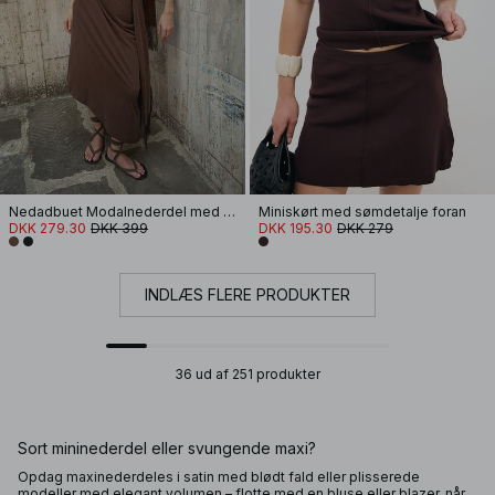
Nedadbuet Modalnederdel med binding og frynser
Miniskørt med sømdetalje foran
DKK 279.30
DKK 399
DKK 195.30
DKK 279
INDLÆS FLERE PRODUKTER
36 ud af 251 produkter
Sort mininederdel eller svungende maxi?
Opdag maxinederdeles i satin med blødt fald eller plisserede
modeller med elegant volumen – flotte med en bluse eller blazer, når