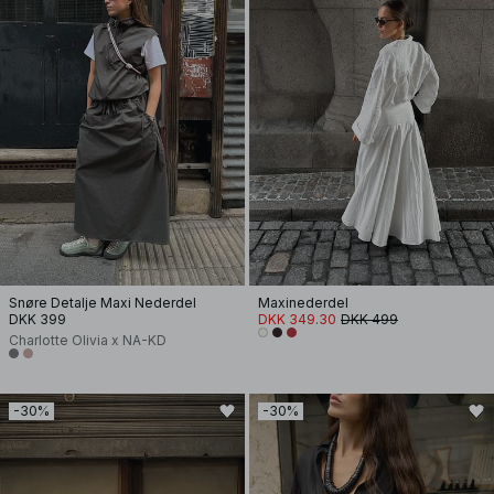
Snøre Detalje Maxi Nederdel
Maxinederdel
DKK 399
DKK 349.30
DKK 499
Charlotte Olivia x NA-KD
-30%
-30%