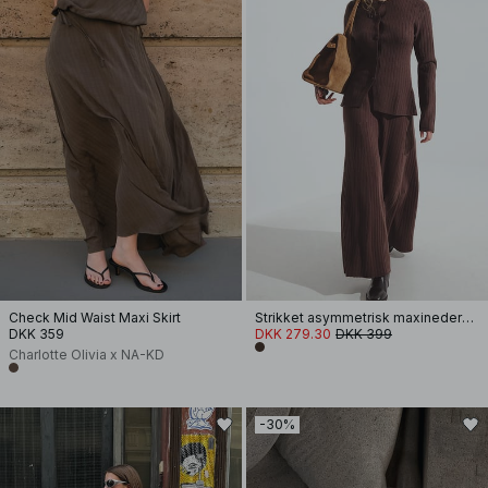
Check Mid Waist Maxi Skirt
Strikket asymmetrisk maxinederdel
DKK 359
DKK 279.30
DKK 399
Charlotte Olivia x NA-KD
-30%