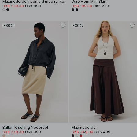
Maxinederdel i bomuld med rynker
Wire Hem Mini Skirt
DKK 279.30
DKK 399
DKK 195.30
DKK 279
-30%
-30%
Ballon Knælang Nederdel
Maxinederdel
DKK 279.30
DKK 399
DKK 349.30
DKK 499