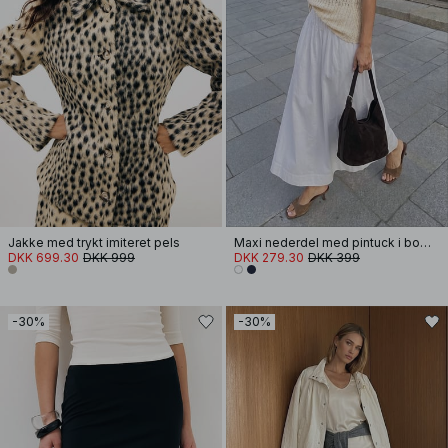
Jakke med trykt imiteret pels
Maxi nederdel med pintuck i bomuld
DKK 699.30
DKK 999
DKK 279.30
DKK 399
-30%
-30%