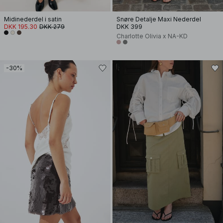
Midinederdel i satin
Snøre Detalje Maxi Nederdel
DKK 195.30
DKK 279
DKK 399
Charlotte Olivia x NA-KD
-30%