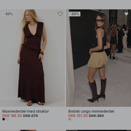
-30%
-30%
Maxinederdel med struktur
Boblet cargo mininederdel
DKK 195.30
DKK 279
DKK 251.30
DKK 359