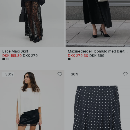
Lace Maxi Skirt
Maxinederdel i bomuld med bæltestrop
DKK 195.30
DKK 279
DKK 279.30
DKK 399
-30%
-30%