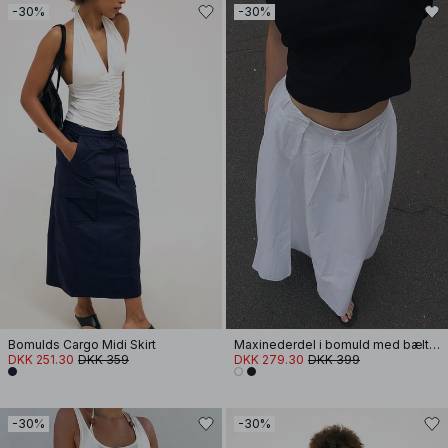
-30%
-30%
Bomulds Cargo Midi Skirt
Maxinederdel i bomuld med bæltestrop
DKK 251.30
DKK 359
DKK 279.30
DKK 399
-30%
-30%