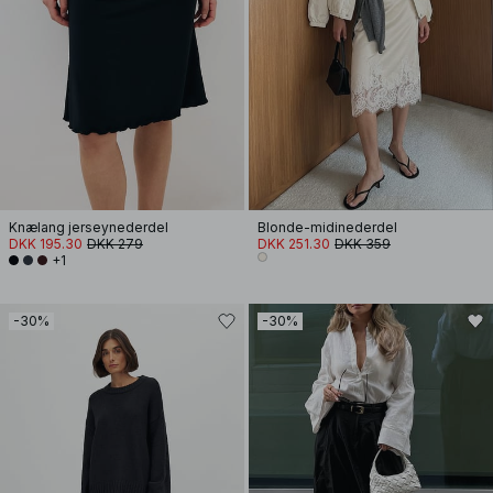
Knælang jerseynederdel
Blonde-midinederdel
DKK 195.30
DKK 279
DKK 251.30
DKK 359
+1
-30%
-30%