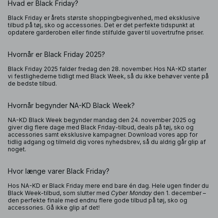
Hvad er Black Friday?
Black Friday er årets største shoppingbegivenhed, med eksklusive
tilbud på tøj, sko og accessories. Det er det perfekte tidspunkt at
opdatere garderoben eller finde stilfulde gaver til uovertrufne priser.
Hvornår er Black Friday 2025?
Black Friday 2025 falder fredag den 28. november. Hos NA-KD starter
vi festlighederne tidligt med Black Week, så du ikke behøver vente på
de bedste tilbud.
Hvornår begynder NA-KD Black Week?
NA-KD Black Week begynder mandag den 24. november 2025 og
giver dig flere dage med Black Friday-tilbud, deals på tøj, sko og
accessories samt eksklusive kampagner. Download vores app for
tidlig adgang og tilmeld dig vores nyhedsbrev, så du aldrig går glip af
noget.
Hvor længe varer Black Friday?
Hos NA-KD er Black Friday mere end bare én dag. Hele ugen finder du
Black Week-tilbud, som slutter med
Cyber Monday
den 1. december –
den perfekte finale med endnu flere gode tilbud på tøj, sko og
accessories. Gå ikke glip af det!