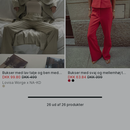
Bukser med lav talje og ben med svaj
Bukser med svaj og mellemhøj talje
DKK 99.80
DKK 499
DKK 63.84
DKK 399
Lovisa Worge x NA-KD
26 ud af 26 produkter