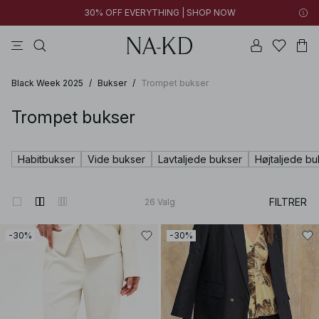
30% OFF EVERYTHING | SHOP NOW
bukser
toppe
kjoler
brune
sorte
Black Week 2025
/
Bukser
/
Trompet bukser
Trompet bukser
Habitbukser
Vide bukser
Lavtaljede bukser
Højtaljede bu
FILTRER
26
Valg
-30%
-30%