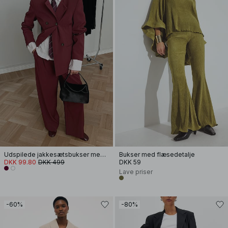
Udspilede jakkesætsbukser med høj talje
Bukser med flæsedetalje
DKK 99.80
DKK 499
DKK 59
Lave priser
-60%
-80%