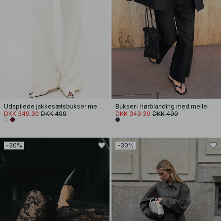
Udspilede jakkesætsbukser med høj talje
Bukser i hørblanding med mellemhøj talje og smalle flæseben
DKK 349.30
DKK 499
DKK 349.30
DKK 499
-30%
-30%