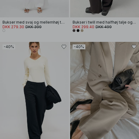
Bukser med svaj og mellemhøj talje
Bukser i twill med halfhøj talje og ben med svaj
DKK 279.30
DKK 399
DKK 299.40
DKK 499
-40%
-40%