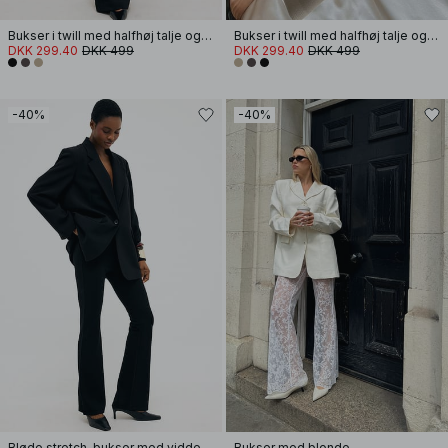
Bukser i twill med halfhøj talje og ben med svaj
Bukser i twill med halfhøj talje og ben med svaj
DKK 299.40
DKK 499
DKK 299.40
DKK 499
-40%
-40%
Bløde stretch-bukser med vidde
Bukser med blonde