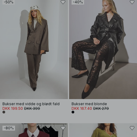
-50%
-40%
Bukser med vidde og blødt fald
Bukser med blonde
DKK 199.50
DKK 399
DKK 167.40
DKK 279
-80%