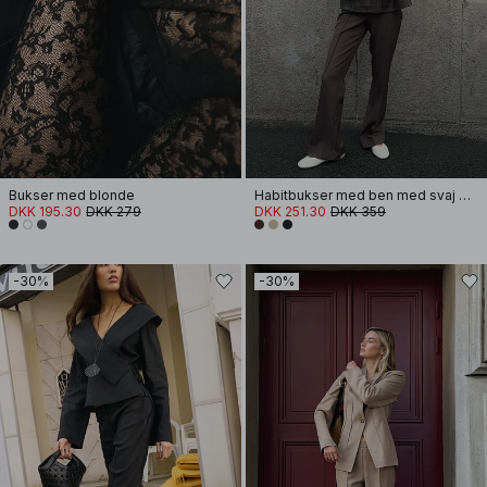
Bukser med blonde
Habitbukser med ben med svaj og mellemhøj talje
DKK 195.30
DKK 279
DKK 251.30
DKK 359
-30%
-30%