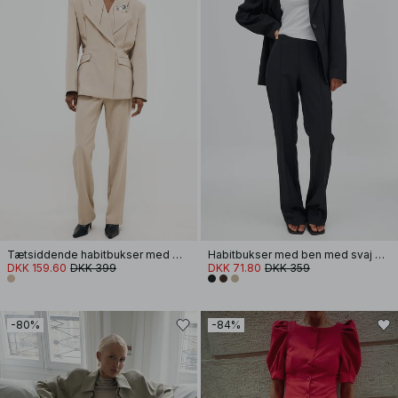
Tætsiddende habitbukser med mellemhøj talje
Habitbukser med ben med svaj og mellemhøj talje
DKK 159.60
DKK 399
DKK 71.80
DKK 359
-80%
-84%