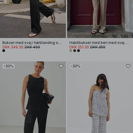
Bukser med svaj i hørblanding og mellemhøj talje
Habitbukser med ben med svaj og mellemhøj talje
DKK 349.30
DKK 499
DKK 251.30
DKK 359
-30%
-30%