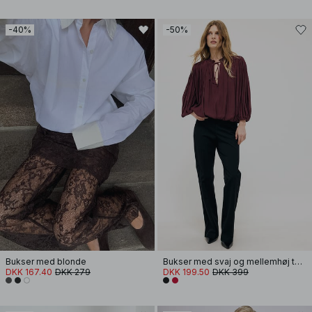
-40%
-50%
Bukser med blonde
Bukser med svaj og mellemhøj talje
DKK 167.40
DKK 279
DKK 199.50
DKK 399