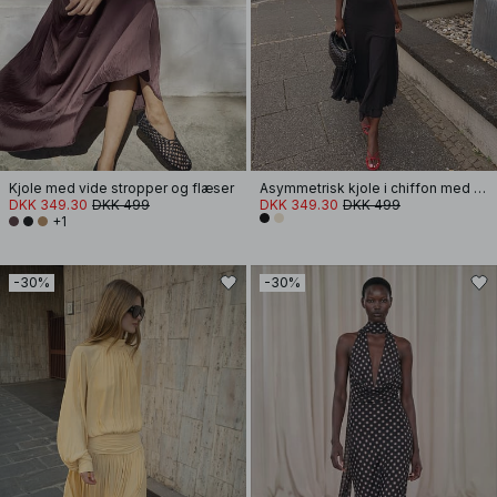
Kjole med vide stropper og flæser
Asymmetrisk kjole i chiffon med halterneck
DKK 349.30
DKK 499
DKK 349.30
DKK 499
+1
-30%
-30%