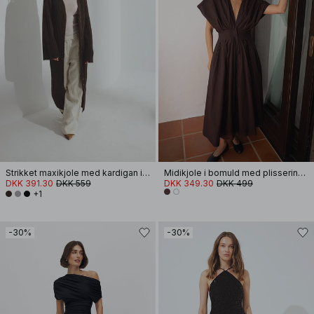
Strikket maxikjole med kardigan i uldblanding
Midikjole i bomuld med plissering og korte ærmer
DKK 391.30
DKK 559
DKK 349.30
DKK 499
+1
-30%
-30%