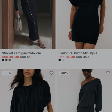
Strikket cardigan midikjole
Skulpturel Punto Mini Kjole
DKK 391.30
DKK 559
DKK 251.30
DKK 359
-30%
-30%