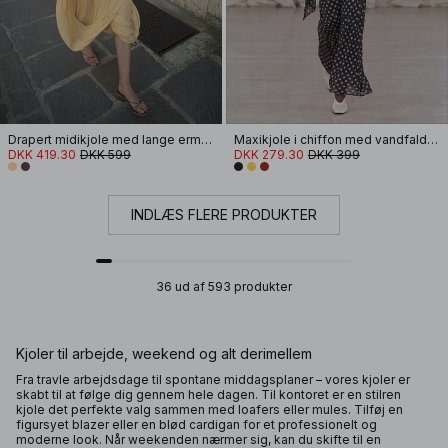
Drapert midikjole med lange ermer og åpen rygg
Maxikjole i chiffon med vandfaldseffekt og tørklæde
DKK 419.30
DKK 599
DKK 279.30
DKK 399
INDLÆS FLERE PRODUKTER
36 ud af 593 produkter
Kjoler til arbejde, weekend og alt derimellem
Fra travle arbejdsdage til spontane middagsplaner – vores kjoler er
skabt til at følge dig gennem hele dagen. Til kontoret er en stilren
kjole det perfekte valg sammen med loafers eller mules. Tilføj en
figursyet blazer eller en blød cardigan for et professionelt og
moderne look. Når weekenden nærmer sig, kan du skifte til en