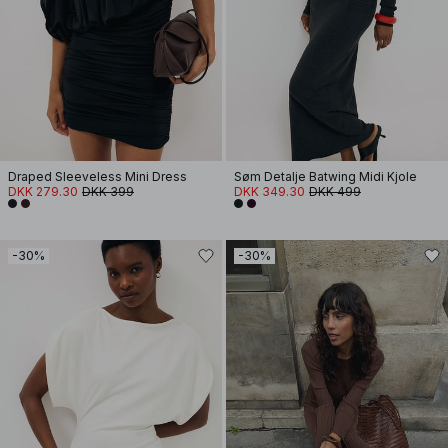
Draped Sleeveless Mini Dress
Søm Detalje Batwing Midi Kjole
DKK 279.30
DKK 399
DKK 349.30
DKK 499
-30%
-30%