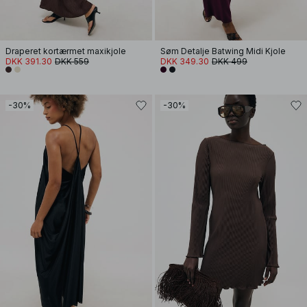
Draperet kortærmet maxikjole
Søm Detalje Batwing Midi Kjole
DKK 391.30
DKK 559
DKK 349.30
DKK 499
-30%
-30%