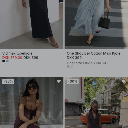
Vid maxitubekjole
One Shoulder Cotton Maxi Kjole
DKK 279.30
DKK 399
DKK 399
Charlotte Olivia x NA-KD
-30%
-30%