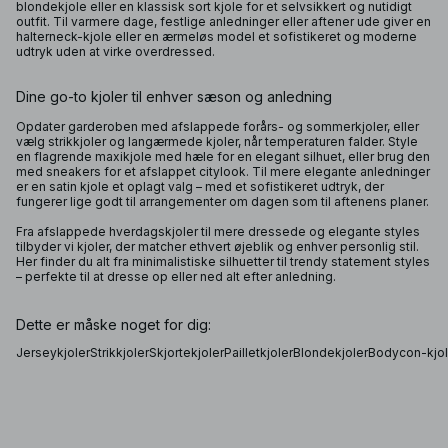
blondekjole eller en klassisk sort kjole for et selvsikkert og nutidigt
outfit. Til varmere dage, festlige anledninger eller aftener ude giver en
halterneck-kjole eller en ærmeløs model et sofistikeret og moderne
udtryk uden at virke overdressed.
Dine go-to kjoler til enhver sæson og anledning
Opdater garderoben med afslappede forårs- og sommerkjoler, eller
vælg strikkjoler og langærmede kjoler, når temperaturen falder. Style
en flagrende maxikjole med hæle for en elegant silhuet, eller brug den
med sneakers for et afslappet citylook. Til mere elegante anledninger
er en satin kjole et oplagt valg – med et sofistikeret udtryk, der
fungerer lige godt til arrangementer om dagen som til aftenens planer.
Fra afslappede hverdagskjoler til mere dressede og elegante styles
tilbyder vi kjoler, der matcher ethvert øjeblik og enhver personlig stil.
Her finder du alt fra minimalistiske silhuetter til trendy statement styles
– perfekte til at dresse op eller ned alt efter anledning.
Dette er måske noget for dig:
Jerseykjoler
Strikkjoler
Skjortekjoler
Pailletkjoler
Blondekjoler
Bodycon-kjol