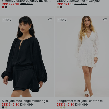
Flydende draperet jersey maxikjole
Draperet kortærmet maxikjole
DKK 279.30
DKK 399
DKK 391.30
DKK 559
-30%
-30%
Minikjole med lange ærmer og nøglehul
Langærmet minikjole i chiffon med broderi
DKK 349.30
DKK 499
DKK 349.30
DKK 499