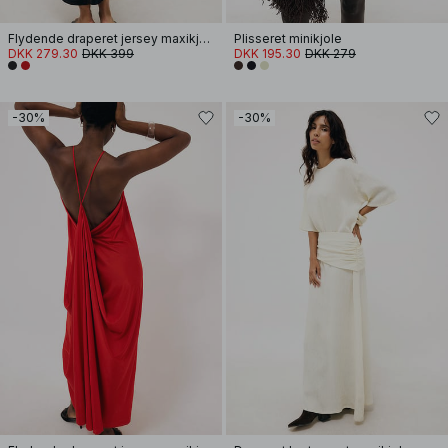
Flydende draperet jersey maxikjole
Plisseret minikjole
DKK 279.30
DKK 399
DKK 195.30
DKK 279
-30%
-30%