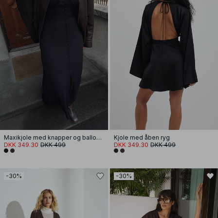
Maxikjole med knapper og ballonærmer
Kjole med åben ryg
DKK 349.30
DKK 499
DKK 349.30
DKK 499
-30%
-30%