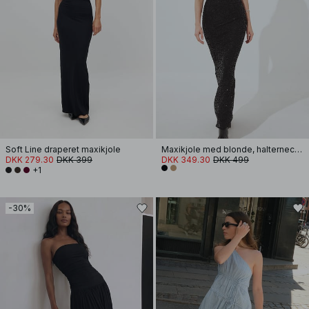
Soft Line draperet maxikjole
Maxikjole med blonde, halterneck og pailletter
DKK 279.30
DKK 399
DKK 349.30
DKK 499
+1
-30%