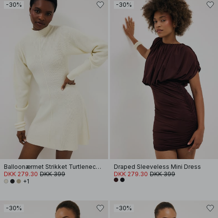
-30%
-30%
Balloonærmet Strikket Turtleneck Kjole
Draped Sleeveless Mini Dress
DKK 279.30
DKK 399
DKK 279.30
DKK 399
+1
-30%
-30%