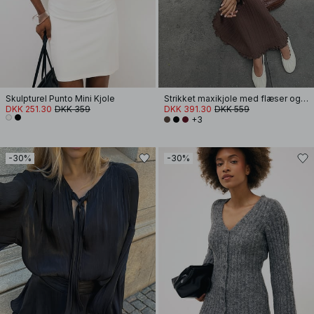
Skulpturel Punto Mini Kjole
Strikket maxikjole med flæser og rund hals
DKK 251.30
DKK 359
DKK 391.30
DKK 559
+3
-30%
-30%