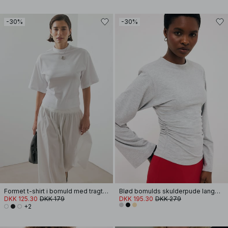
-30%
-30%
Formet t-shirt i bomuld med tragtformet halsudskæring
Blød bomulds skulderpude langærmet T-shirt
DKK 125.30
DKK 179
DKK 195.30
DKK 279
+2