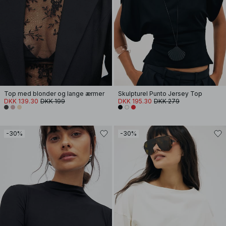
Top med blonder og lange ærmer
Skulpturel Punto Jersey Top
DKK 139.30
DKK 199
DKK 195.30
DKK 279
-30%
-30%