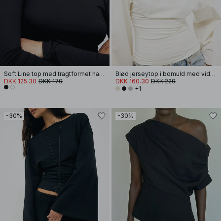
Soft Line top med tragtformet hals og lange ærmer
Blød jerseytop i bomuld med vide ærmer
DKK 125.30
DKK 179
DKK 160.30
DKK 229
+1
-30%
-30%