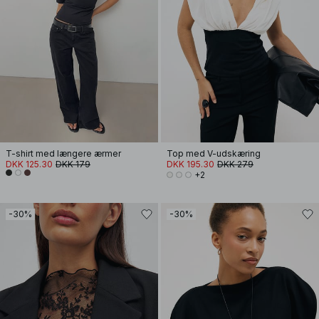
T-shirt med længere ærmer
Top med V-udskæring
DKK 125.30
DKK 179
DKK 195.30
DKK 279
+2
-30%
-30%