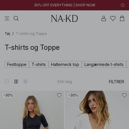
30% OFF EVERYTHING | SHOP NOW
bukser
toppe
kjoler
brune
sorte
Tøj
/
T-shirts og Toppe
T-shirts og Toppe
Festtoppe
T-shirts
Halterneck top
Langærmede t-shirts
FILTRER
926
Valg
-30%
-30%