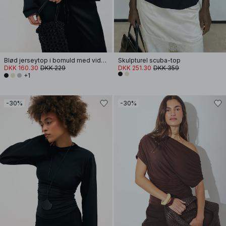
Blød jerseytop i bomuld med vide ærmer
Skulpturel scuba-top
DKK 160.30
DKK 229
DKK 251.30
DKK 359
+1
-30%
-30%