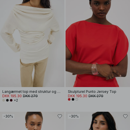
Langærmet top med struktur og drapering
Skulpturel Punto Jersey Top
DKK 195.30
DKK 279
DKK 195.30
DKK 279
+2
-30%
-30%