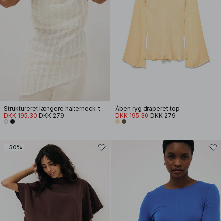
Struktureret længere halterneck-top
Åben ryg draperet top
DKK 195.30
DKK 279
DKK 195.30
DKK 279
-30%