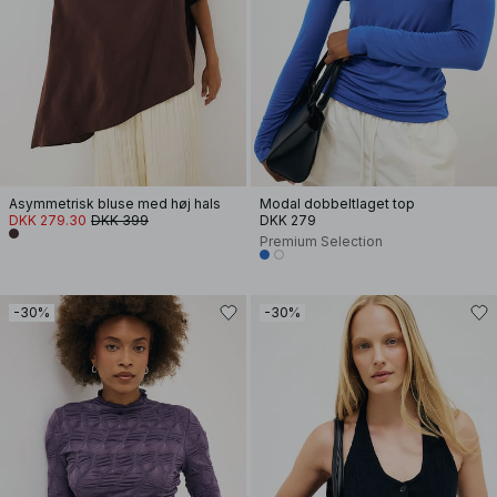
Asymmetrisk bluse med høj hals
Modal dobbeltlaget top
DKK 279.30
DKK 399
DKK 279
Premium Selection
-30%
-30%