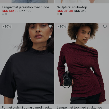
Langærmet jerseytop med rundet kant
Skulpturel scuba-top
DKK 139.30
DKK 199
DKK 251.30
DKK 359
-30%
-30%
Formet t-shirt i bomuld med tragtformet halsudskæring
Langærmet top med struktur og drapering