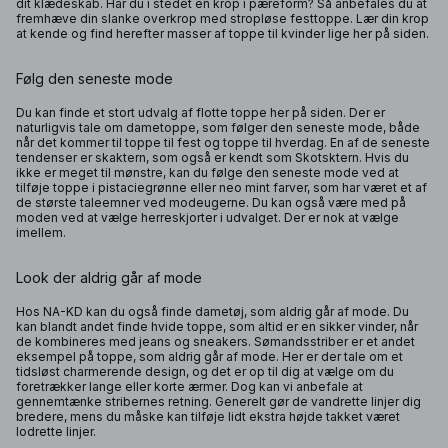
dit klædeskab. Har du i stedet en krop i pæreform? Så anbefales du at
fremhæve din slanke overkrop med stropløse festtoppe. Lær din krop
at kende og find herefter masser af toppe til kvinder lige her på siden.
Følg den seneste mode
Du kan finde et stort udvalg af flotte toppe her på siden. Der er
naturligvis tale om dametoppe, som følger den seneste mode, både
når det kommer til toppe til fest og toppe til hverdag. En af de seneste
tendenser er skaktern, som også er kendt som Skotsktern. Hvis du
ikke er meget til mønstre, kan du følge den seneste mode ved at
tilføje toppe i pistaciegrønne eller neo mint farver, som har været et af
de største taleemner ved modeugerne. Du kan også være med på
moden ved at vælge herreskjorter i udvalget. Der er nok at vælge
imellem.
Look der aldrig går af mode
Hos NA-KD kan du også finde dametøj, som aldrig går af mode. Du
kan blandt andet finde hvide toppe, som altid er en sikker vinder, når
de kombineres med jeans og sneakers. Sømandsstriber er et andet
eksempel på toppe, som aldrig går af mode. Her er der tale om et
tidsløst charmerende design, og det er op til dig at vælge om du
foretrækker lange eller korte ærmer. Dog kan vi anbefale at
gennemtænke stribernes retning. Generelt gør de vandrette linjer dig
bredere, mens du måske kan tilføje lidt ekstra højde takket været
lodrette linjer.