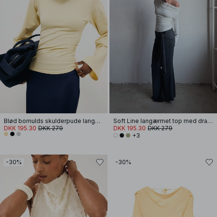
Blød bomulds skulderpude langærmet T-shirt
Soft Line langærmet top med drapering
DKK 195.30
DKK 279
DKK 195.30
DKK 279
+3
-30%
-30%