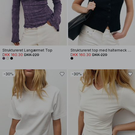
Struktureret Langærmet Top
Struktureret top med halterneck og knapper
DKK 160.30
DKK 229
DKK 160.30
DKK 229
-30%
-30%