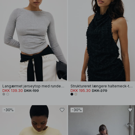
Langærmet jerseytop med rundet kant
Struktureret længere halterneck-top
DKK 139.30
DKK 199
DKK 195.30
DKK 279
-30%
-30%