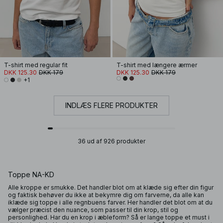
T-shirt med regular fit
T-shirt med længere ærmer
DKK 125.30
DKK 179
DKK 125.30
DKK 179
+1
INDLÆS FLERE PRODUKTER
36 ud af 926 produkter
Toppe NA-KD
Alle kroppe er smukke. Det handler blot om at klæde sig efter din figur
og faktisk behøver du ikke at bekymre dig om farverne, da alle kan
iklæde sig toppe i alle regnbuens farver. Her handler det blot om at du
vælger præcist den nuance, som passer til din krop, stil og
personlighed. Har du en krop i æbleform? Så er lange toppe et must i