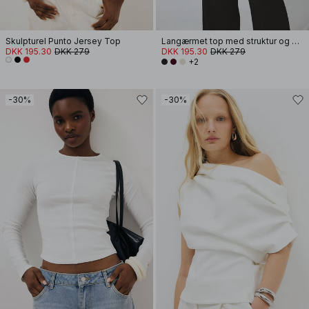
Skulpturel Punto Jersey Top
Langærmet top med struktur og drapering
DKK 195.30
DKK 279
DKK 195.30
DKK 279
+2
-30%
-30%