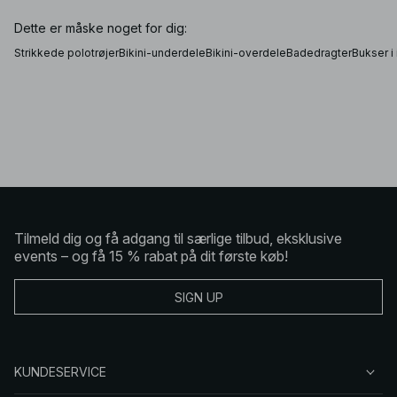
Dette er måske noget for dig:
Strikkede polotrøjer
Bikini-underdele
Bikini-overdele
Badedragter
Bukser i 
Tilmeld dig og få adgang til særlige tilbud, eksklusive
events – og få 15 % rabat på dit første køb!
SIGN UP
KUNDESERVICE