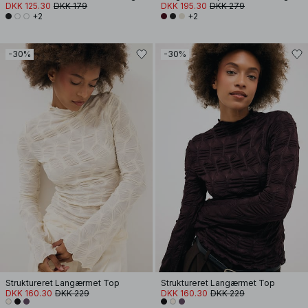
DKK 125.30
DKK 179
DKK 195.30
DKK 279
+2
+2
-30%
-30%
Struktureret Langærmet Top
Struktureret Langærmet Top
DKK 160.30
DKK 229
DKK 160.30
DKK 229