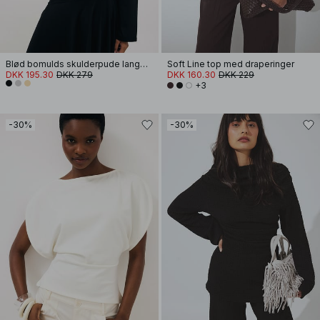
Blød bomulds skulderpude langærmet T-shirt
Soft Line top med draperinger
DKK 195.30
DKK 279
DKK 160.30
DKK 229
+3
-30%
-30%