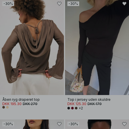
-30%
-30%
Åben ryg draperet top
Top i jersey uden skuldre
DKK 195.30
DKK 279
DKK 125.30
DKK 179
+2
-30%
-30%