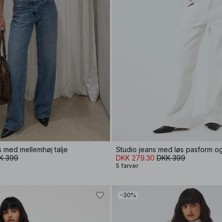
s med mellemhøj talje
Studio jeans med løs pasform og 
K 399
DKK 279.30
DKK 399
5 farver
-30%