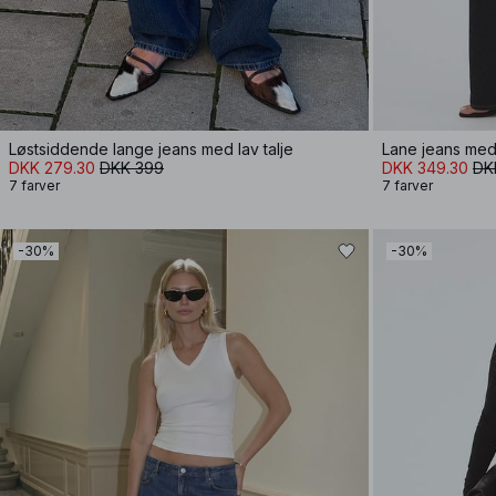
Løstsiddende lange jeans med lav talje
Lane jeans med 
DKK 279.30
DKK 399
DKK 349.30
DK
7 farver
7 farver
-30%
-30%