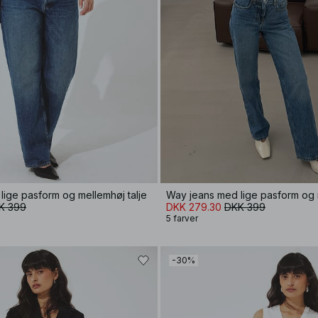
lige pasform og mellemhøj talje
Way jeans med lige pasform og m
K 399
DKK 279.30
DKK 399
5 farver
-30%