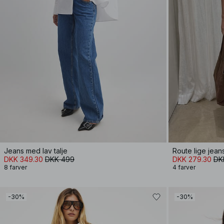
Jeans med lav talje
Route lige jean
DKK 349.30
DKK 499
DKK 279.30
DK
8 farver
4 farver
-30%
-30%