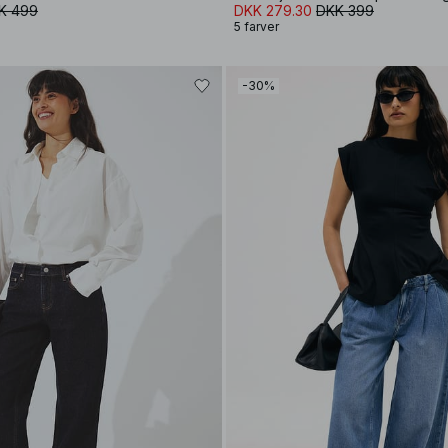
K 499
DKK 279.30
DKK 399
5 farver
-30%