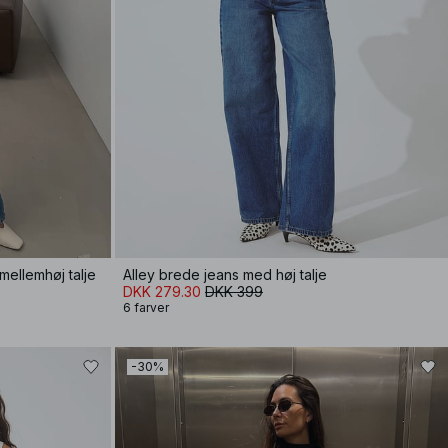
ellemhøj talje
Alley brede jeans med høj talje
DKK 279.30
DKK 399
6 farver
-30%