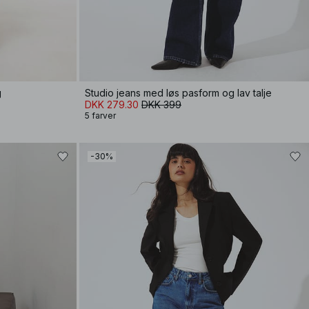
g
Studio jeans med løs pasform og lav talje
DKK 279.30
DKK 399
5 farver
-30%