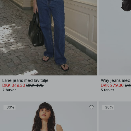
Lane jeans med lav talje
Way jeans med 
DKK 349.30
DKK 499
DKK 279.30
DK
7 farver
5 farver
-30%
-30%