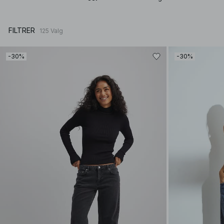
FILTRER
125
Valg
-30%
-30%