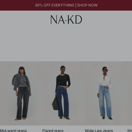
30% OFF EVERYTHING | SHOP NOW
Mid waist jeans
Flared jeans
Wide Leg Jeans
St