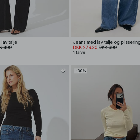
lav talje
Jeans med lav talje og plisserin
K 499
DKK 279.30
DKK 399
1 farve
-30%