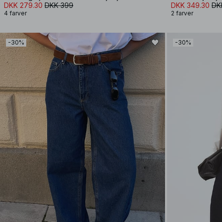
DKK 279.30
DKK 399
DKK 349.30
DK
4 farver
2 farver
-30%
-30%