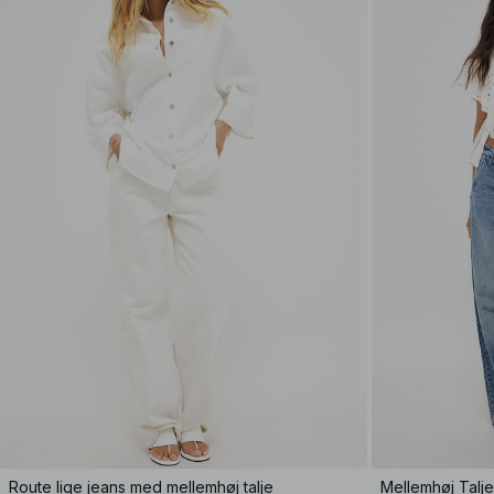
Route lige jeans med mellemhøj talje
Mellemhøj Talj