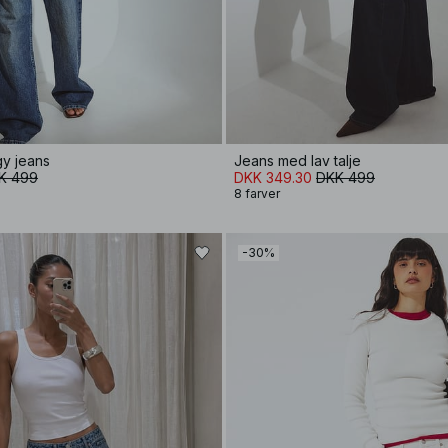
y jeans
Jeans med lav talje
K 499
DKK 349.30
DKK 499
8 farver
-30%