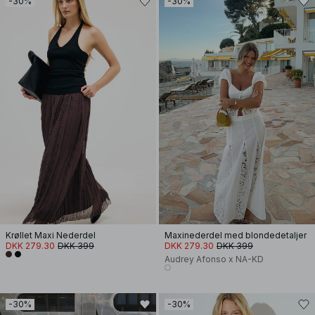
-30%
-30%
Krøllet Maxi Nederdel
Maxinederdel med blondedetaljer
DKK 279.30
DKK 399
DKK 279.30
DKK 399
Audrey Afonso x NA-KD
-30%
-30%