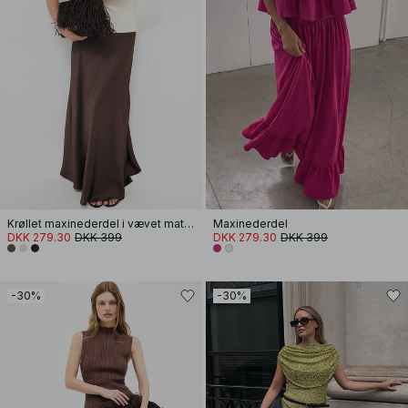
Krøllet maxinederdel i vævet materiale
Maxinederdel
DKK 279.30
DKK 399
DKK 279.30
DKK 399
-30%
-30%