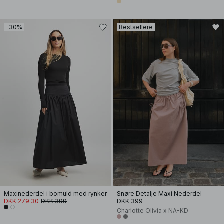
-30%
Bestsellere
Maxinederdel i bomuld med rynker
Snøre Detalje Maxi Nederdel
DKK 279.30
DKK 399
DKK 399
Charlotte Olivia x NA-KD