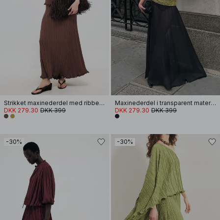
Strikket maxinederdel med ribber og vidde
Maxinederdel i transparent materiale
DKK 279.30
DKK 399
DKK 279.30
DKK 399
-30%
-30%