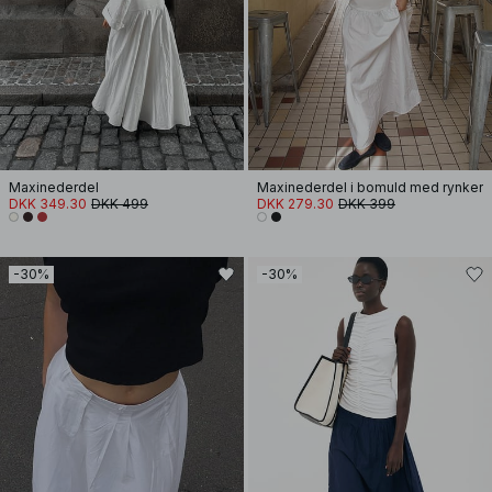
Maxinederdel
Maxinederdel i bomuld med rynker
DKK 349.30
DKK 499
DKK 279.30
DKK 399
-30%
-30%