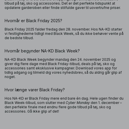
tilbud på tøj, sko og accessories. Det er det perfekte tidspunkt at
opdatere garderoben eller finde stilfulde gaver til uovertrufne priser.
Hvornår er Black Friday 2025?
Black Friday 2025 falder fredag den 28. november. Hos NA-KD starter
vi festlighederne tidligt med Black Week, så du ikke behøver vente på
de bedste tilbud.
Hvornår begynder NA-KD Black Week?
NA-KD Black Week begynder mandag den 24. november 2025 og
giver dig flere dage med Black Friday-tilbud, deals på tøj, sko og
accessories samt eksklusive kampagner. Download vores app for
tidlig adgang og tilmeld dig vores nyhedsbrev, så du aldrig går glip af
noget.
Hvor længe varer Black Friday?
Hos NA-KD er Black Friday mere end bare én dag. Hele ugen finder du
Black Week-tilbud, som slutter med
Cyber Monday
den 1. december –
den perfekte finale med endnu flere gode tilbud på tøj, sko og
accessories. Gå ikke glip af det!