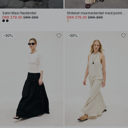
Satin Maxi Nederdel
Strikket maxinederdel med pointelle og vidde
DKK 279.30
DKK 399
DKK 279.30
DKK 399
-30%
-30%