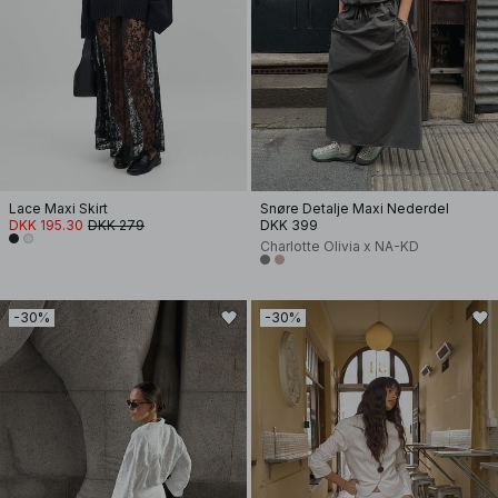
Lace Maxi Skirt
Snøre Detalje Maxi Nederdel
DKK 195.30
DKK 279
DKK 399
Charlotte Olivia x NA-KD
-30%
-30%