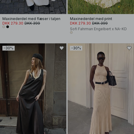
Maxinederdel med flæser i taljen
Maxinederdel med print
DKK 279.30
DKK 399
DKK 279.30
DKK 399
Sofi Fahrman Engelbert x NA-KD
-30%
-30%