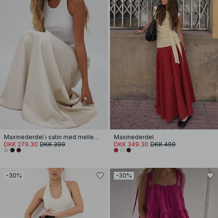
Maxinederdel i satin med mellemhøj talje
Maxinederdel
DKK 279.30
DKK 399
DKK 349.30
DKK 499
-30%
-30%