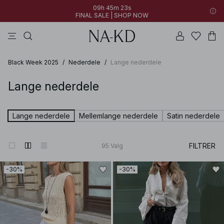
09h 45m 21s
FINAL SALE | SHOP NOW
toppe
kjoler
bukser
sorte
brune
09h 45m 21s
30% OFF EVERYTHING | SHOP NOW
FINAL SALE | SHOP NOW
Black Week 2025
/
Nederdele
/
Lange nederdele
Lange nederdele
Lange nederdele
Mellemlange nederdele
Satin nederdele
FILTRER
95
Valg
-30%
-30%