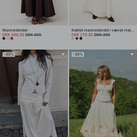
Maxinederdel
Krøllet maxinederdel i vævet materiale
DKK 349.30
DKK 499
DKK 279.30
DKK 399
-30%
-30%