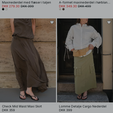
Maxinederdel med flæser i taljen
A-formet maxinederdel i hørblanding med lyocell
DKK 279.30
DKK 399
DKK 349.30
DKK 499
Check Mid Waist Maxi Skirt
Lomme Detalje Cargo Nederdel
DKK 359
DKK 399