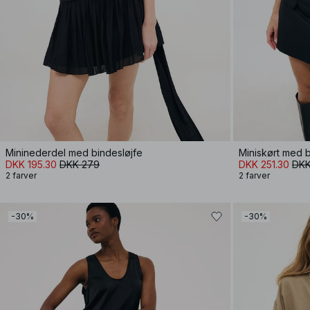
Mininederdel med bindesløjfe
Miniskørt med
DKK 195.30
DKK 279
DKK 251.30
DKK
2 farver
2 farver
-30%
-30%