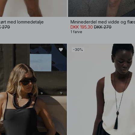
skørt med lommedetalje
Mininederdel med vidde og flæ
 279
DKK 195.30
DKK 279
1 farve
-30%