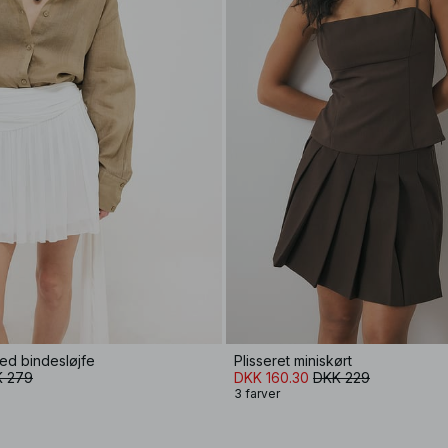
ed bindesløjfe
Plisseret miniskørt
 279
DKK 160.30
DKK 229
3 farver