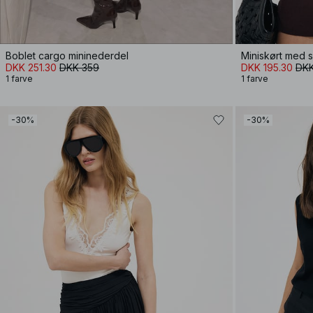
Boblet cargo mininederdel
Miniskørt med 
DKK 251.30
DKK 359
DKK 195.30
DKK
1 farve
1 farve
-30%
-30%