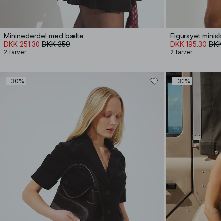
Mininederdel med bælte
Figursyet mini
DKK 251.30
DKK 359
DKK 195.30
DKK
2 farver
2 farver
-30%
-30%