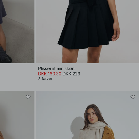
Plisseret miniskørt
DKK 160.30
DKK 229
3 farver