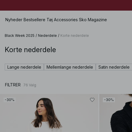
Nyheder
Bestsellere
Tøj
Accessories
Sko
Magazine
Black Week 2025
/
Nederdele
/
Korte nederdele
Korte nederdele
Se alle
Se alle
Se alle
Shorts
Kjoler
Tasker
Lave sko
Badetøj
Lange nederdele
Mellemlange nederdele
Satin nederdele
Toppe
Smykker
Højhælede sko
Undertøj
Trøjer
Solbriller
Lædersko
Sæt
FILTRER
76
Valg
Skjorter & Bluser
Bælter
Støvler
Premium Selection
Frakke & Jakke
Sjaler & Halstørklæder
Kommer snart
-30%
-30%
Blazere
Hatte & Kasketter
Særlige præmier
Bukser
Hår-accessories
Jeans
Vanter
Nederdele