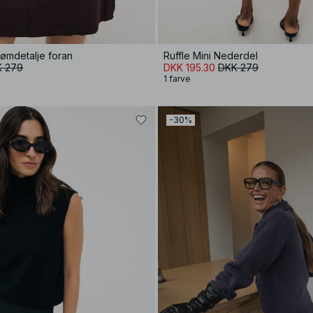
sømdetalje foran
Ruffle Mini Nederdel
 279
DKK 195.30
DKK 279
1 farve
-30%