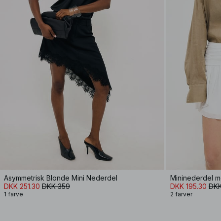
Asymmetrisk Blonde Mini Nederdel
Mininederdel m
DKK 251.30
DKK 359
DKK 195.30
DKK
1 farve
2 farver