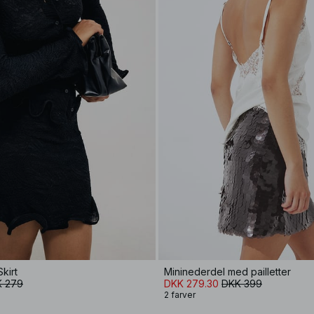
kirt
Mininederdel med pailletter
 279
DKK 279.30
DKK 399
2 farver