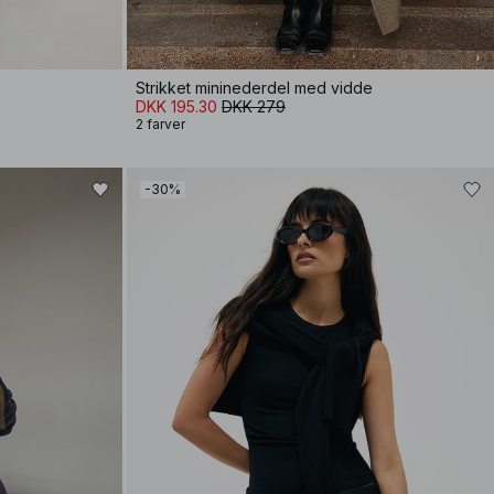
Strikket mininederdel med vidde
DKK 195.30
DKK 279
2 farver
-30%