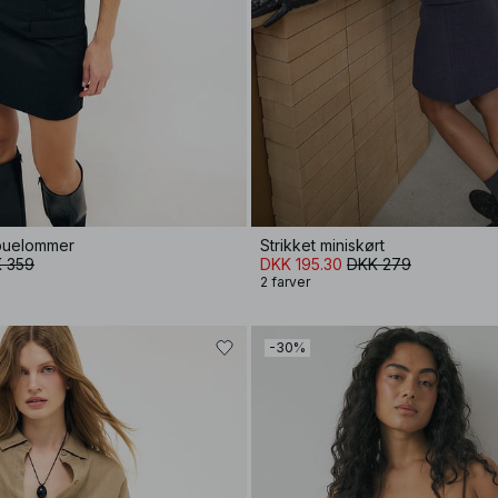
 buelommer
Strikket miniskørt
 359
DKK 195.30
DKK 279
2 farver
-30%