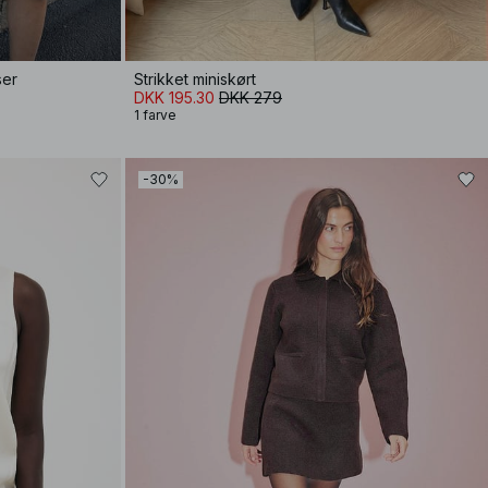
ser
Strikket miniskørt
DKK 195.30
DKK 279
1 farve
-30%