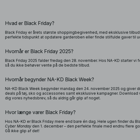
Hvad er Black Friday?
Black Friday er årets største shoppingbegivenhed, med eksklusive tilbud 
perfekte tidspunkt at opdatere garderoben eller finde stilfulde gaver til u
Hvornår er Black Friday 2025?
Black Friday 2025 falder fredag den 28. november. Hos NA-KD starter vi f
så du ikke behøver vente på de bedste tilbud.
Hvornår begynder NA-KD Black Week?
NA-KD Black Week begynder mandag den 24. november 2025 og giver dig 
deals på tøj, sko og accessories samt eksklusive kampagner. Download vo
dig vores nyhedsbrev, så du aldrig går glip af noget.
Hvor længe varer Black Friday?
Hos NA-KD er Black Friday mere end bare én dag. Hele ugen finder du Bl
Cyber Monday
den 1. december – den perfekte finale med endnu flere god
Gå ikke glip af det!