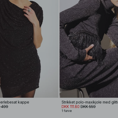
perlebesat kappe
Strikket polo-maxikjole med glitt
 499
DKK 111.80
DKK 559
1 farve