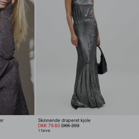
er
Skinnende draperet kjole
DKK 79.80
DKK 399
1 farve