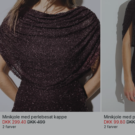
Minikjole med perlebesat kappe
Minikjole med 
DKK 299.40
DKK 499
DKK 99.80
DKK
2 farver
2 farver