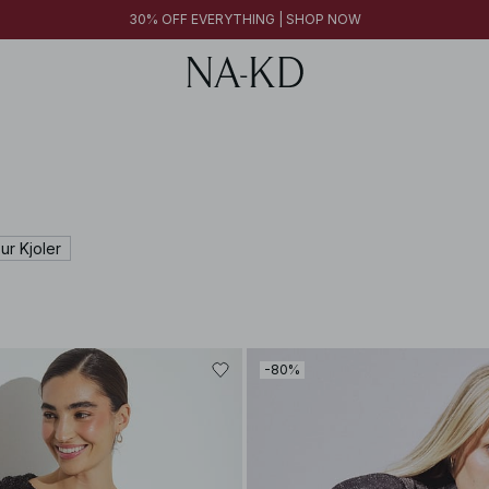
30% OFF EVERYTHING | SHOP NOW
ur Kjoler
-80%