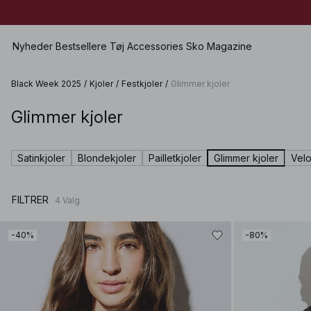
Nyheder
Bestsellere
Tøj
Accessories
Sko
Magazine
Black Week 2025
/
Kjoler
/
Festkjoler
/
Glimmer kjoler
Glimmer kjoler
Se alle
Se alle
Se alle
Shorts
Kjoler
Tasker
Lave sko
Badetøj
Satinkjoler
Blondekjoler
Pailletkjoler
Glimmer kjoler
Velo
Toppe
Smykker
Højhælede sko
Undertøj
Trøjer
Solbriller
Lædersko
Sæt
FILTRER
4
Valg
Skjorter & Bluser
Bælter
Støvler
Premium Selection
Frakke & Jakke
Sjaler & Halstørklæder
Kommer snart
-40%
-80%
Blazere
Hatte & Kasketter
Særlige præmier
Bukser
Hår-accessories
Jeans
Vanter
Nederdele