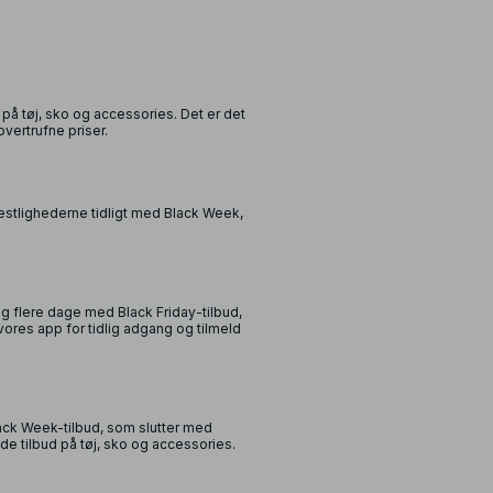
på tøj, sko og accessories. Det er det
overtrufne priser.
estlighederne tidligt med Black Week,
flere dage med Black Friday-tilbud,
res app for tidlig adgang og tilmeld
ack Week-tilbud, som slutter med
e tilbud på tøj, sko og accessories.