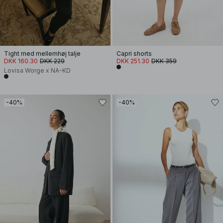
Tight med mellemhøj talje
Capri shorts
DKK 160.30
DKK 229
DKK 251.30
DKK 359
Lovisa Worge x NA-KD
-40%
-40%