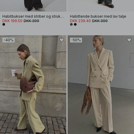
Habitbukser med striber og struktur samt lav talje
Habittende bukser med lav talje
DKK 199.50
DKK 399
DKK 239.40
DKK 399
-40%
-50%