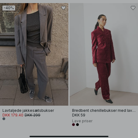
-40%
Lavtaljede jakkesætsbukser
Bredbent chenillebukser med lav talje
DKK 179.40
DKK 299
DKK 59
Lave priser