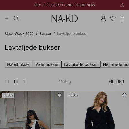
30% OFF EVERYTHING | SHOP NOW
toppe
bukser
kjoler
brune
sorte
Black Week 2025
/
Bukser
/
Lavtaljede bukser
Lavtaljede bukser
Habitbukser
Vide bukser
Lavtaljede bukser
Højtaljede bu
FILTRER
20
Valg
-30%
-30%