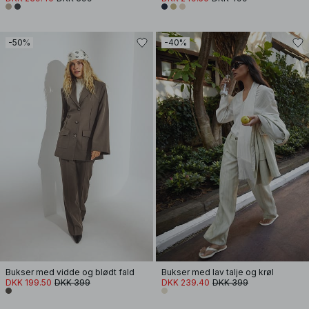
-50%
-40%
Bukser med vidde og blødt fald
Bukser med lav talje og krøl
DKK 199.50
DKK 399
DKK 239.40
DKK 399