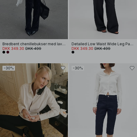
Bredbent chenillebukser med lav talje
Detailed Low Waist Wide Leg Pants
DKK 349.30
DKK 499
DKK 349.30
DKK 499
-30%
-30%