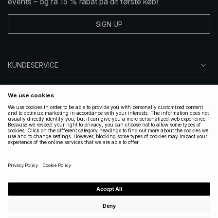
events – og få 15 % rabat på dit første køb!
SIGN UP
KUNDESERVICE
OM NA-KD
FØLG OS
GYLDIGE
DENMARK
|
DANSK