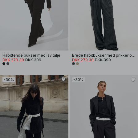
Habittende bukser med lav talje
Brede habitbukser med prikker og lav talje
DKK 279.30
DKK 399
DKK 279.30
DKK 399
-30%
-30%