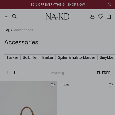
30% OFF EVERYTHING | SHOP NOW
bukser
toppe
kjoler
brune
sorte
Tøj
/
Accessories
Accessories
Tasker
Solbriller
Bælter
Sjaler & halstørklæder
Smykker
FILTRER
249
Valg
-30%