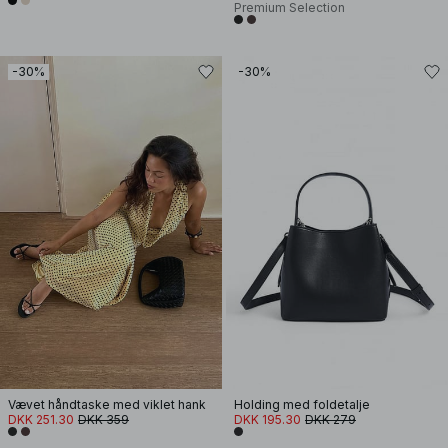
Premium Selection
-30%
-30%
Vævet håndtaske med viklet hank
Holding med foldetalje
DKK 251.30
DKK 359
DKK 195.30
DKK 279