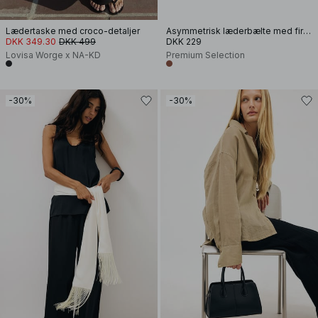
Lædertaske med croco-detaljer
Asymmetrisk læderbælte med firkantet spænde
DKK 349.30
DKK 499
DKK 229
Lovisa Worge x NA-KD
Premium Selection
-30%
-30%