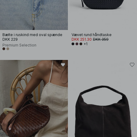
Bælte i ruskind med oval spænde
Vævet rund håndtaske
DKK 229
DKK 251.30
DKK 359
+1
Premium Selection