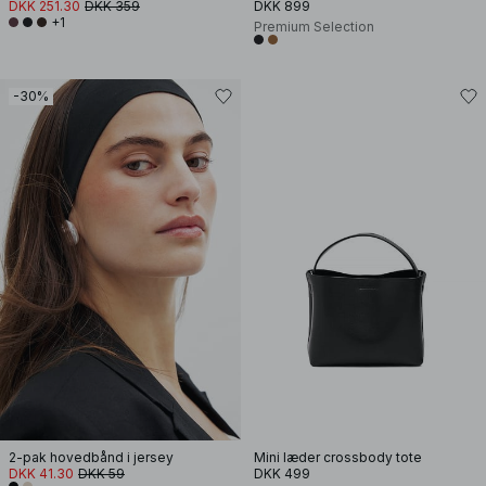
DKK 251.30
DKK 359
DKK 899
+1
Premium Selection
-30%
2-pak hovedbånd i jersey
Mini læder crossbody tote
DKK 41.30
DKK 59
DKK 499