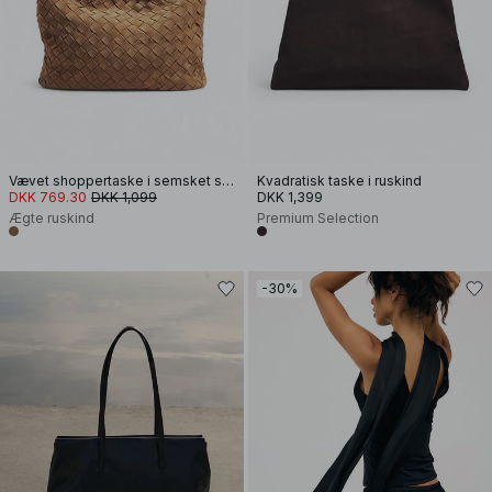
Vævet shoppertaske i semsket skinn
Kvadratisk taske i ruskind
DKK 769.30
DKK 1,099
DKK 1,399
Ægte ruskind
Premium Selection
-30%