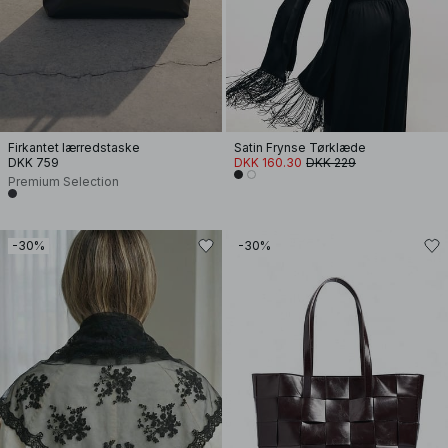
Firkantet lærredstaske
Satin Frynse Tørklæde
DKK 759
DKK 160.30
DKK 229
Premium Selection
-30%
-30%