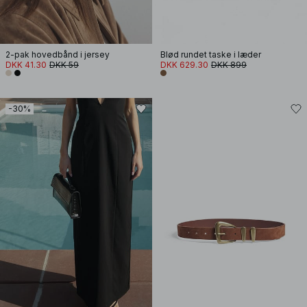
2-pak hovedbånd i jersey
Blød rundet taske i læder
DKK 41.30
DKK 59
DKK 629.30
DKK 899
-30%