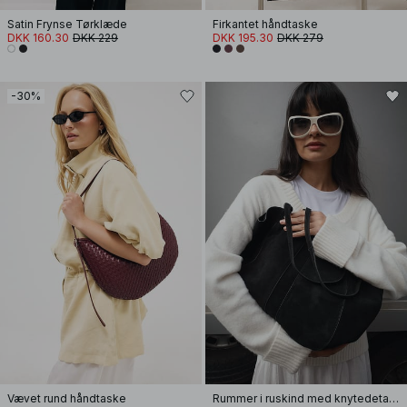
Satin Frynse Tørklæde
Firkantet håndtaske
DKK 160.30
DKK 229
DKK 195.30
DKK 279
-30%
Vævet rund håndtaske
Rummer i ruskind med knytedetalje