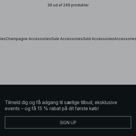
36 ud af 249 produkter
ies
Champagne Accessories
Gule Accessories
Guld Accessories
Accessorie
Tilmeld dig og få adgang til særlige tilbud, eksklusive
events – og få 15 % rabat på dit første køb!
SIGN UP