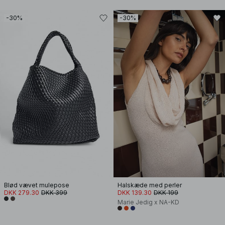
-30%
-30%
Blød vævet mulepose
Halskæde med perler
DKK 279.30
DKK 399
DKK 139.30
DKK 199
Marie Jedig x NA-KD