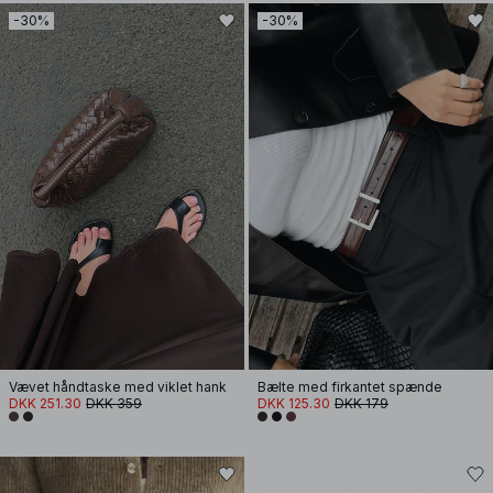
-30%
-30%
Vævet håndtaske med viklet hank
Bælte med firkantet spænde
DKK 251.30
DKK 359
DKK 125.30
DKK 179