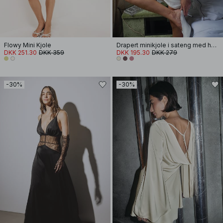
Flowy Mini Kjole
Drapert minikjole i sateng med halterneck
DKK 251.30
DKK 359
DKK 195.30
DKK 279
-30%
-30%