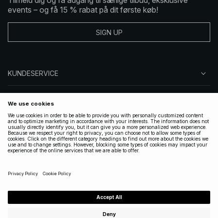
Tilmeld dig og få adgang til særlige tilbud, eksklusive
events – og få 15 % rabat på dit første køb!
SIGN UP
KUNDESERVICE
OM NA-KD
FØLG OS
GYLDIGE
DENMARK
|
DANSK