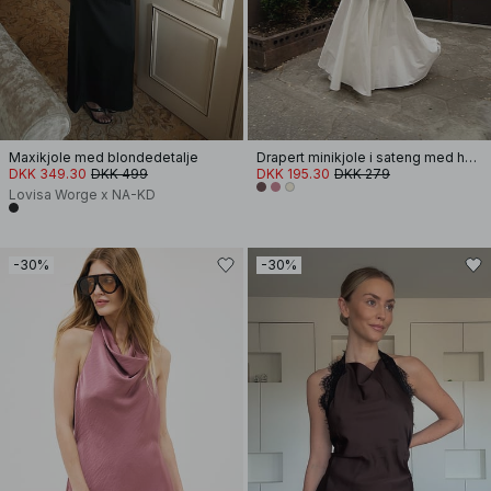
Maxikjole med blondedetalje
Drapert minikjole i sateng med halterneck
DKK 349.30
DKK 499
DKK 195.30
DKK 279
Lovisa Worge x NA-KD
-30%
-30%