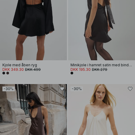
Kjole med åben ryg
Minikjole i hamret satin med binding i ryg
DKK 349.30
DKK 499
DKK 195.30
DKK 279
-30%
-30%