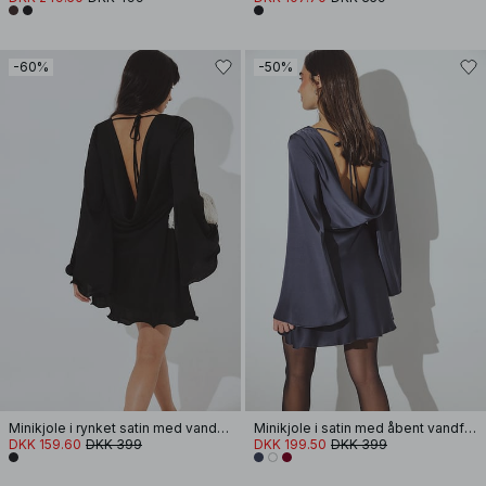
-60%
-50%
Minikjole i rynket satin med vandfald i ryggen
Minikjole i satin med åbent vandfaldsrug
DKK 159.60
DKK 399
DKK 199.50
DKK 399