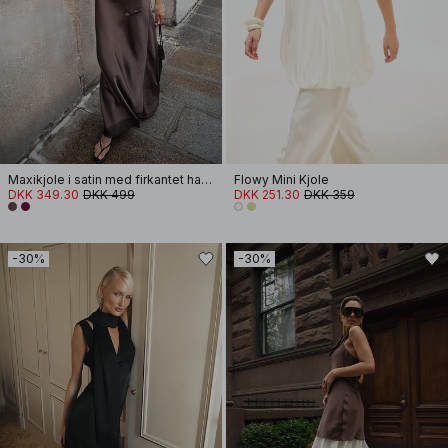
Maxikjole i satin med firkantet halsudskæring og tørklæde
Flowy Mini Kjole
DKK 349.30
DKK 499
DKK 251.30
DKK 359
-30%
-30%