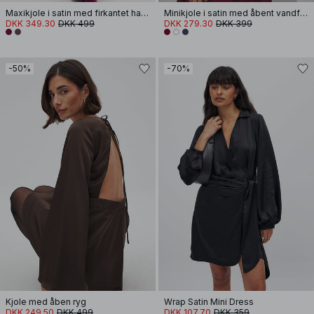
Maxikjole i satin med firkantet halsudskæring og tørklæde
Minikjole i satin med åbent vandfaldsrug
DKK 349.30
DKK 499
DKK 279.30
DKK 399
-50%
-70%
Kjole med åben ryg
Wrap Satin Mini Dress
DKK 249.50
DKK 499
DKK 107.70
DKK 359