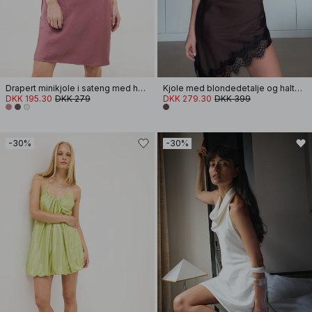
Drapert minikjole i sateng med halterneck
Kjole med blondedetalje og halterneck
DKK 195.30
DKK 279
DKK 279.30
DKK 399
-30%
-30%