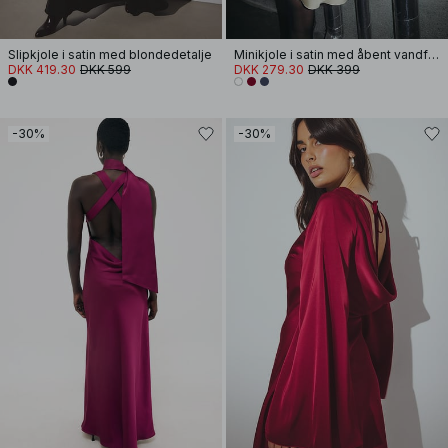
Slipkjole i satin med blondedetalje
Minikjole i satin med åbent vandfaldsrug
DKK 419.30
DKK 599
DKK 279.30
DKK 399
-30%
-30%