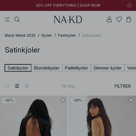
30% OFF EVERYTHING | SHOP NOW
bukser
toppe
kjoler
brune
sorte
Black Week 2025
/
Kjoler
/
Festkjoler
/
Satinkjoler
Satinkjoler
Satinkjoler
Blondekjoler
Pailletkjoler
Glimmer kjoler
Velo
FILTRER
18
Valg
-30%
-30%