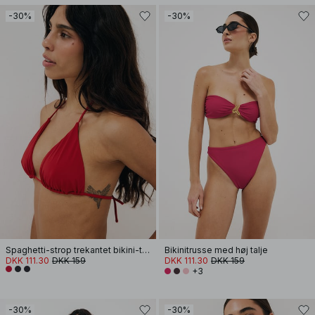
-30%
-30%
Spaghetti-strop trekantet bikini-top
Bikinitrusse med høj talje
DKK 111.30
DKK 159
DKK 111.30
DKK 159
+3
-30%
-30%