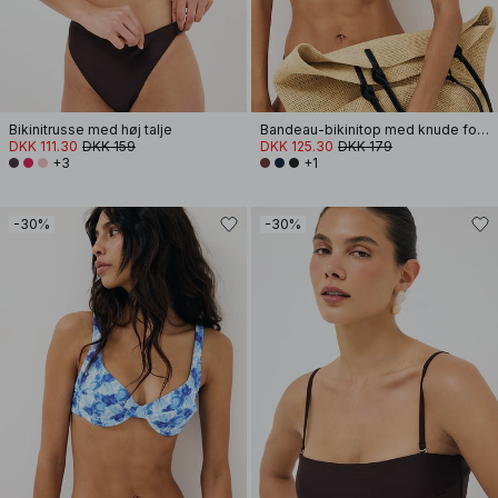
Bikinitrusse med høj talje
Bandeau-bikinitop med knude foran
DKK 111.30
DKK 159
DKK 125.30
DKK 179
+3
+1
-30%
-30%