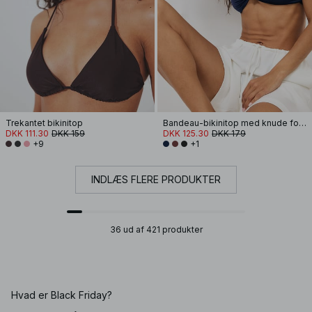
Trekantet bikinitop
Bandeau-bikinitop med knude foran
DKK 111.30
DKK 159
DKK 125.30
DKK 179
+9
+1
INDLÆS FLERE PRODUKTER
36 ud af 421 produkter
Hvad er Black Friday?