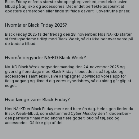
Black Friday er årets største shoppingbegivenhed, med eksklusive
tilbud på tøj, sko og accessories. Det er det perfekte tidspunkt at
opdatere garderoben eller finde stilfulde gaver til uovertrufne priser.
Hvornår er Black Friday 2025?
Black Friday 2025 falder fredag den 28. november. Hos NA-KD starter
vi festlighederne tidligt med Black Week, så du ikke behøver vente på
de bedste tilbud.
Hvornår begynder NA-KD Black Week?
NA-KD Black Week begynder mandag den 24. november 2025 og
giver dig flere dage med Black Friday-tilbud, deals på tøj, sko og
accessories samt eksklusive kampagner. Download vores app for
tidlig adgang og tilmeld dig vores nyhedsbrev, så du aldrig går glip af
noget.
Hvor længe varer Black Friday?
Hos NA-KD er Black Friday mere end bare én dag. Hele ugen finder du
Black Week-tilbud, som slutter med
Cyber Monday
den 1. december –
den perfekte finale med endnu flere gode tilbud på tøj, sko og
accessories. Gå ikke glip af det!