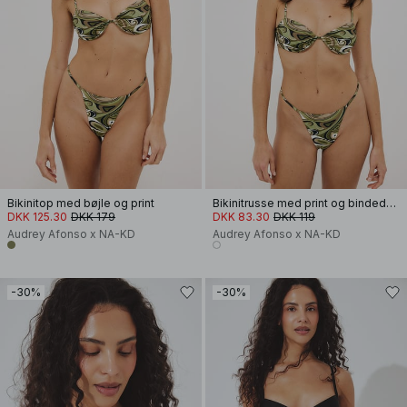
Bikinitop med bøjle og print
Bikinitrusse med print og bindedetalje
DKK 125.30
DKK 179
DKK 83.30
DKK 119
Audrey Afonso x NA-KD
Audrey Afonso x NA-KD
-30%
-30%