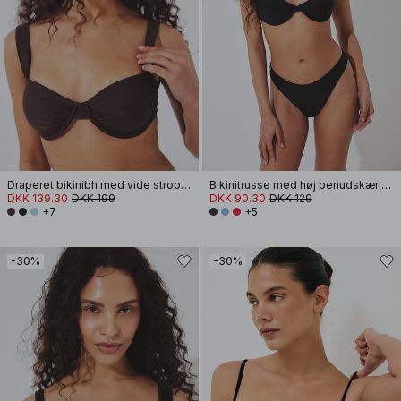
Draperet bikinibh med vide stropper
Bikinitrusse med høj benudskæring
DKK 139.30
DKK 199
DKK 90.30
DKK 129
+7
+5
-30%
-30%