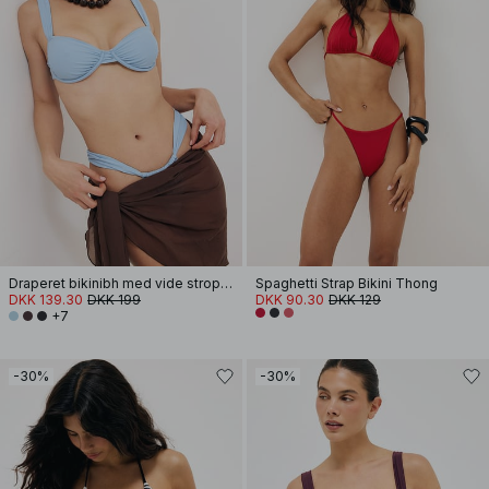
Draperet bikinibh med vide stropper
Spaghetti Strap Bikini Thong
DKK 139.30
DKK 199
DKK 90.30
DKK 129
+7
-30%
-30%