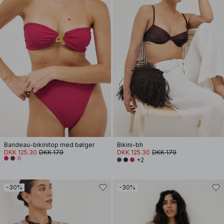
Bandeau-bikinitop med bølger
Bikini-bh
DKK 125.30
DKK 179
DKK 125.30
DKK 179
+2
-30%
-30%