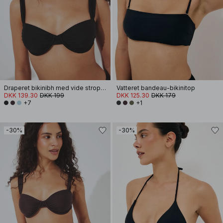
Draperet bikinibh med vide stropper
Vatteret bandeau-bikinitop
DKK 139.30
DKK 199
DKK 125.30
DKK 179
+7
+1
-30%
-30%