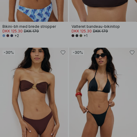
Bikini-bh med brede stropper
Vatteret bandeau-bikinitop
DKK 125.30
DKK 179
DKK 125.30
DKK 179
+2
+1
-30%
-30%