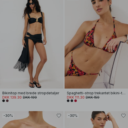
Bikinitop med brede stropdetaljer
Spaghetti-strop trekantet bikini-top
DKK 139.30
DKK 199
DKK 111.30
DKK 159
-30%
-30%