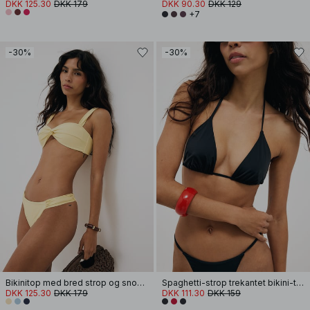
DKK 125.30
DKK 179
DKK 90.30
DKK 129
+7
-30%
-30%
Bikinitop med bred strop og snoning foran
Spaghetti-strop trekantet bikini-top
DKK 125.30
DKK 179
DKK 111.30
DKK 159