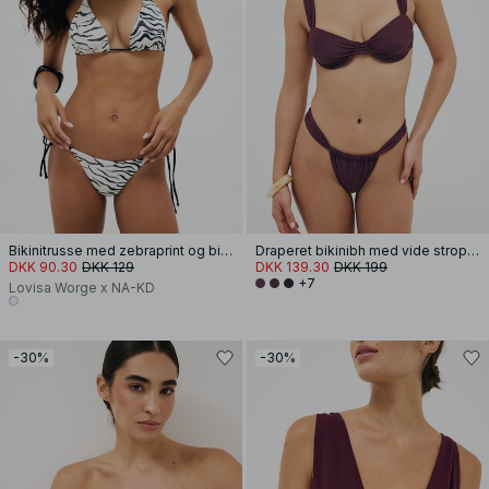
Bikinitrusse med zebraprint og bindedetalje
Draperet bikinibh med vide stropper
DKK 90.30
DKK 129
DKK 139.30
DKK 199
+7
Lovisa Worge x NA-KD
-30%
-30%