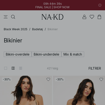
09h 44m 37s
FINAL SALE | SHOP NOW
toppe
kjoler
bukser
sorte
brune
09h 44m 37s
30% OFF EVERYTHING | SHOP NOW
FINAL SALE | SHOP NOW
Black Week 2025
/
Badetøj
/
Bikinier
Bikinier
Bikini-overdele
Bikini-underdele
Mix & match
FILTRER
421
Valg
-30%
-30%