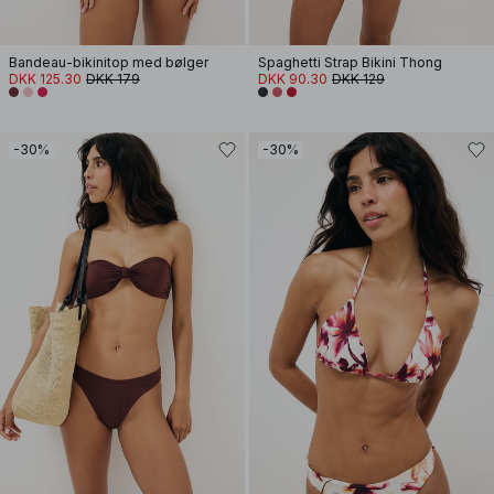
Bandeau-bikinitop med bølger
Spaghetti Strap Bikini Thong
DKK 125.30
DKK 179
DKK 90.30
DKK 129
-30%
-30%