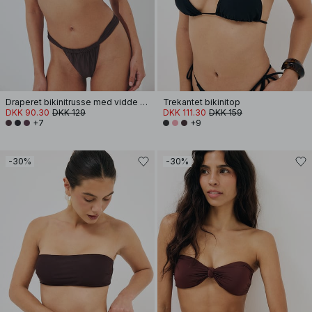
Draperet bikinitrusse med vidde stropper
Trekantet bikinitop
DKK 90.30
DKK 129
DKK 111.30
DKK 159
+7
+9
-30%
-30%