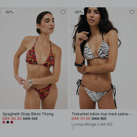
-30%
-30%
Spaghetti Strap Bikini Thong
Trekantet bikini-top med zebra-print
DKK 90.30
DKK 129
DKK 111.30
DKK 159
Lovisa Worge x NA-KD