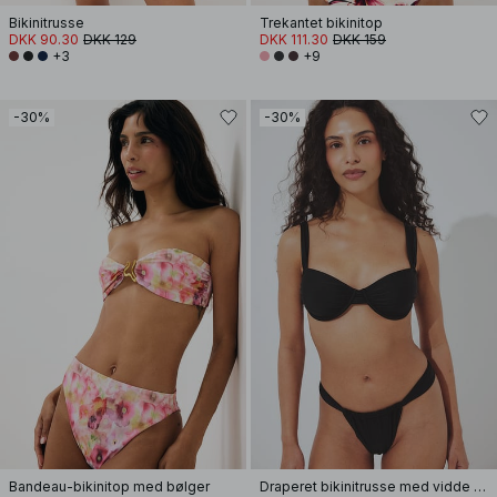
Bikinitrusse
Trekantet bikinitop
DKK 90.30
DKK 129
DKK 111.30
DKK 159
+3
+9
-30%
-30%
Bandeau-bikinitop med bølger
Draperet bikinitrusse med vidde stropper