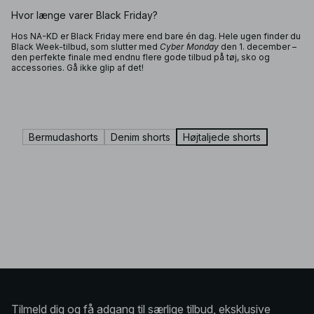
Hvor længe varer Black Friday?
Hos NA-KD er Black Friday mere end bare én dag. Hele ugen finder du
Black Week-tilbud, som slutter med
Cyber Monday
den 1. december –
den perfekte finale med endnu flere gode tilbud på tøj, sko og
accessories. Gå ikke glip af det!
Bermudashorts
Denim shorts
Højtaljede shorts
Tilmeld dig og få adgang til særlige tilbud, eksklusive