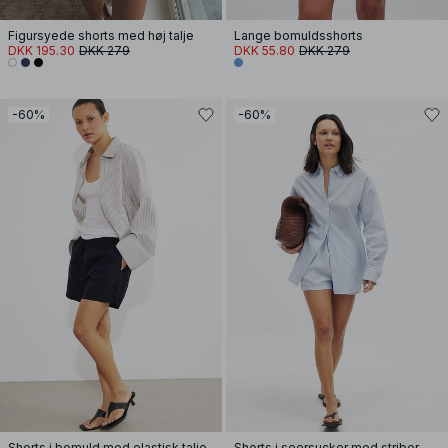
Figursyede shorts med høj talje
Lange bomuldsshorts
DKK 195.30
DKK 279
DKK 55.80
DKK 279
-60%
-60%
Shorts i bomuld med elastisk talje
Shorts i seersucker med striber og elastisk talje