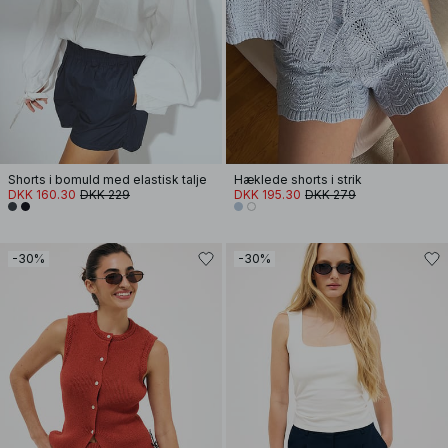
Shorts i bomuld med elastisk talje
Hæklede shorts i strik
DKK 160.30
DKK 229
DKK 195.30
DKK 279
-30%
-30%