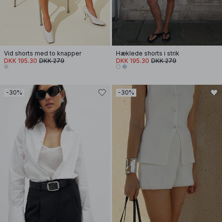
Vid shorts med to knapper
Hæklede shorts i strik
DKK 195.30
DKK 279
DKK 195.30
DKK 279
-30%
-30%