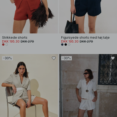
Strikkede shorts
Figursyede shorts med høj talje
DKK 195.30
DKK 279
DKK 195.30
DKK 279
-30%
-30%