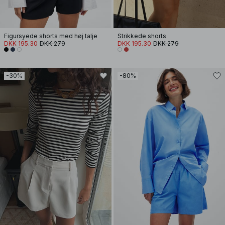
Figursyede shorts med høj talje
Strikkede shorts
DKK 195.30
DKK 279
DKK 195.30
DKK 279
-30%
-80%