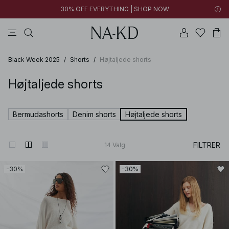
30% OFF EVERYTHING | SHOP NOW
bukser
toppe
brune
sorte
bomuld
Black Week 2025
/
Shorts
/
Højtaljede shorts
Højtaljede shorts
Bermudashorts
Denim shorts
Højtaljede shorts
FILTRER
14
Valg
-30%
-30%