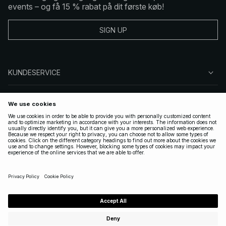
events – og få 15 % rabat på dit første køb!
SIGN UP
KUNDESERVICE
OM NA-KD
FØLG OS
GYLDIGE
DENMARK
|
DANSK