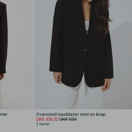
rmer
Oversized maxiblazer med en knap
DKK 419.30
DKK 599
2 farver