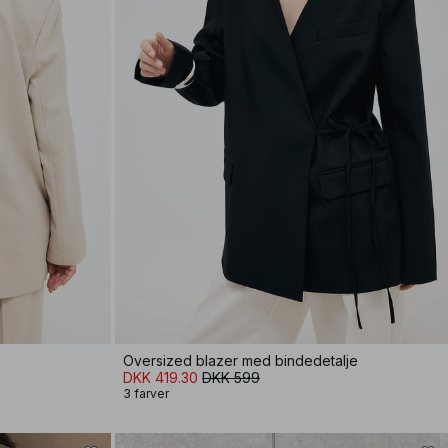
Oversized blazer med bindedetalje
DKK 419.30
DKK 599
3 farver