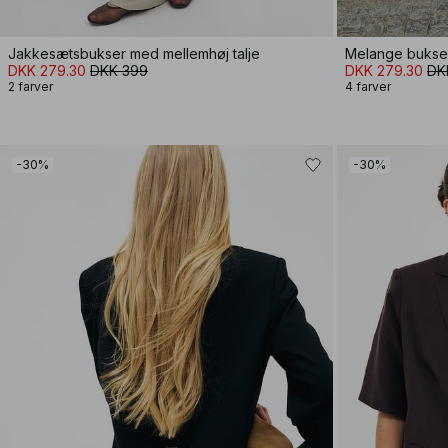
Jakkesætsbukser med mellemhøj talje
Melange bukser
DKK 279.30
DKK 399
DKK 279.30
DK
2 farver
4 farver
-30%
-30%