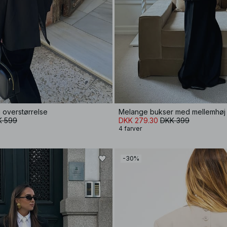
i overstørrelse
Melange bukser med mellemhøj t
K 599
DKK 279.30
DKK 399
4 farver
-30%