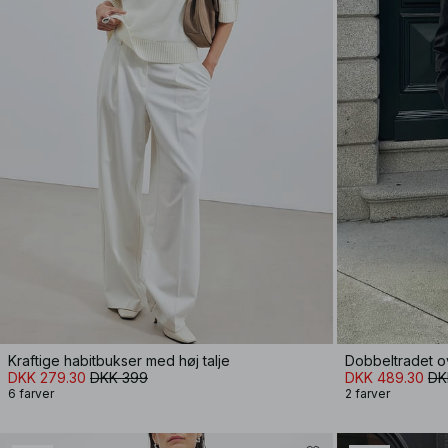
Kraftige habitbukser med høj talje
Dobbeltradet ov
DKK 279.30
DKK 399
DKK 489.30
DK
6 farver
2 farver