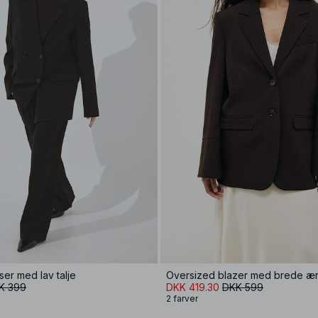
er med lav talje
Oversized blazer med brede æ
K 399
DKK 419.30
DKK 599
2 farver