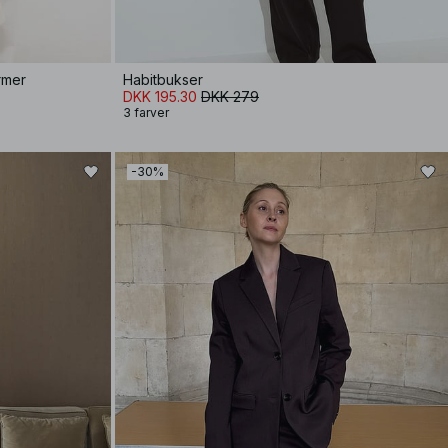
rmer
Habitbukser
DKK 195.30
DKK 279
3 farver
-30%