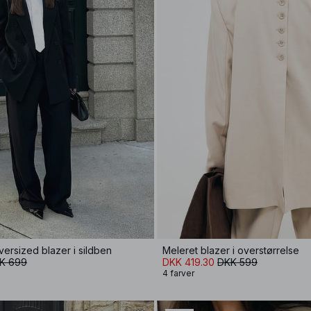
ersized blazer i sildben
Meleret blazer i overstørrelse
K 699
DKK 419.30
DKK 599
4 farver