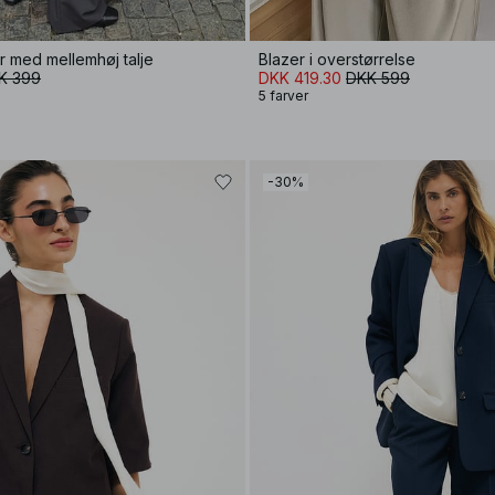
 med mellemhøj talje
Blazer i overstørrelse
K 399
DKK 419.30
DKK 599
5 farver
-30%