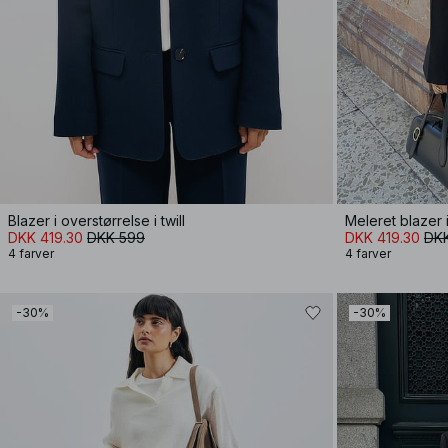
Blazer i overstørrelse i twill
Meleret blazer 
DKK 419.30
DKK 599
DKK 419.30
DK
4 farver
4 farver
-30%
-30%