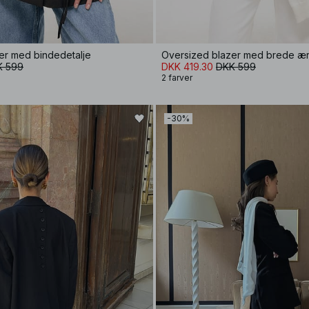
er med bindedetalje
Oversized blazer med brede æ
K 599
DKK 419.30
DKK 599
2 farver
-30%