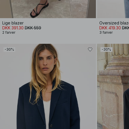
Lige blazer
Oversized blaz
DKK 391.30
DKK 559
DKK 419.30
DK
2 farver
3 farver
-30%
-30%