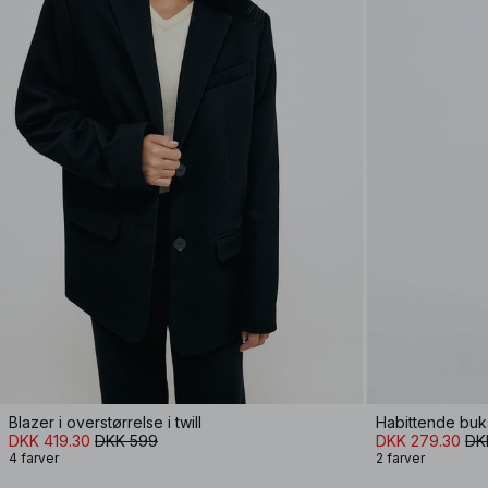
Blazer i overstørrelse i twill
Habittende buks
DKK 419.30
DKK 599
DKK 279.30
DK
4 farver
2 farver