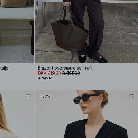
alje
Blazer i overstørrelse i twill
DKK 419.30
DKK 599
4 farver
-30%