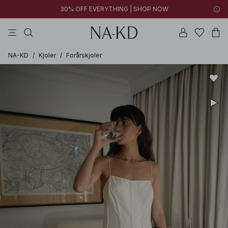
30% OFF EVERYTHING | SHOP NOW
bukser
toppe
brune
sorte
bomuld
NA-KD
/
Kjoler
/
Forårskjoler