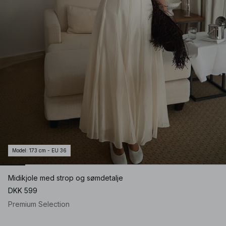
Model
:
173 cm - EU 36
Midikjole med strop og sømdetalje
DKK 599
Premium Selection