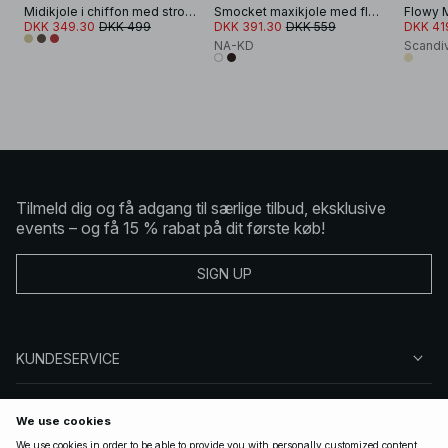
Midikjole i chiffon med stropper
Smocket maxikjole med flæser
Flowy M
DKK 349.30
DKK 499
DKK 391.30
DKK 559
DKK 41
NA-KD
Scandi
Tilmeld dig og få adgang til særlige tilbud, eksklusive
events – og få 15 % rabat på dit første køb!
SIGN UP
KUNDESERVICE
OM NA-KD