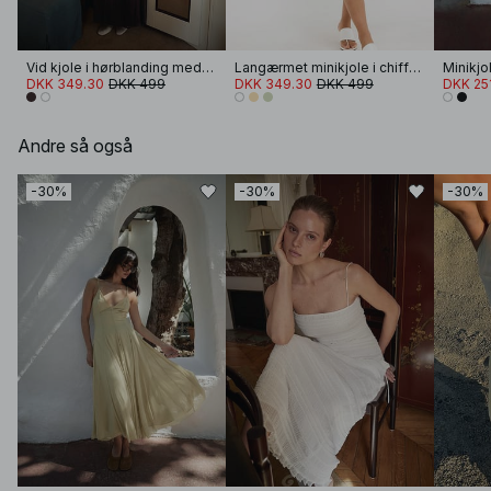
Vid kjole i hørblanding med krøller og stropper
Langærmet minikjole i chiffon med broderi
DKK 349.30
DKK 499
DKK 349.30
DKK 499
DKK 25
Andre så også
-30%
-30%
-30%