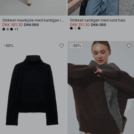
Strikket maxikjole med kardigan i uldblanding
Strikket cardigan med rund hals
DKK 391.30
DKK 559
DKK 251.30
DKK 359
+1
-30%
-30%