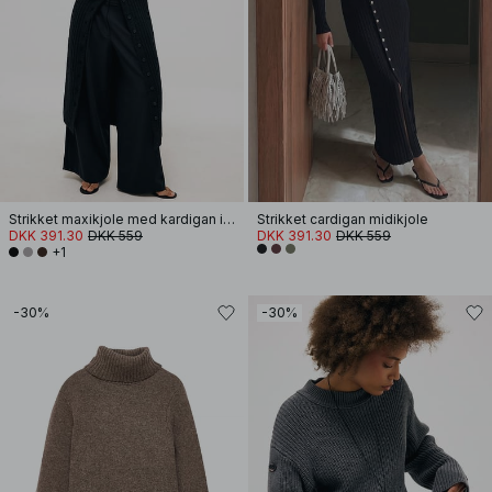
Strikket maxikjole med kardigan i uldblanding
Strikket cardigan midikjole
DKK 391.30
DKK 559
DKK 391.30
DKK 559
+1
-30%
-30%