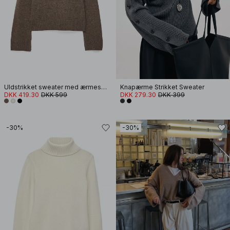
Uldstrikket sweater med ærmesplit
Knapærme Strikket Sweater
DKK 419.30
DKK 599
DKK 279.30
DKK 399
-30%
-30%