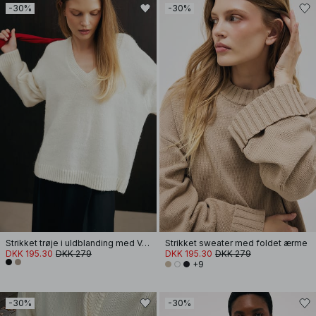
-30%
-30%
Strikket trøje i uldblanding med V-udskæring
Strikket sweater med foldet ærme
DKK 195.30
DKK 279
DKK 195.30
DKK 279
+9
-30%
-30%