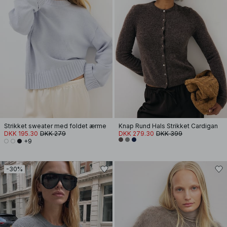
Strikket sweater med foldet ærme
Knap Rund Hals Strikket Cardigan
DKK 195.30
DKK 279
DKK 279.30
DKK 399
+9
-30%