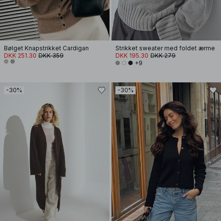
Bølget Knapstrikket Cardigan
Strikket sweater med foldet ærme
DKK 251.30
DKK 359
DKK 195.30
DKK 279
+9
-30%
-30%