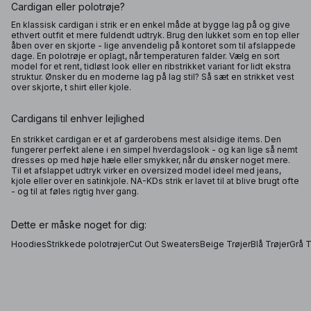
Cardigan eller polotrøje?
En klassisk cardigan i strik er en enkel måde at bygge lag på og give
ethvert outfit et mere fuldendt udtryk. Brug den lukket som en top eller
åben over en skjorte - lige anvendelig på kontoret som til afslappede
dage. En polotrøje er oplagt, når temperaturen falder. Vælg en sort
model for et rent, tidløst look eller en ribstrikket variant for lidt ekstra
struktur. Ønsker du en moderne lag på lag stil? Så sæt en strikket vest
over skjorte, t shirt eller kjole.
Cardigans til enhver lejlighed
En strikket cardigan er et af garderobens mest alsidige items. Den
fungerer perfekt alene i en simpel hverdagslook - og kan lige så nemt
dresses op med høje hæle eller smykker, når du ønsker noget mere.
Til et afslappet udtryk virker en oversized model ideel med jeans,
kjole eller over en satinkjole. NA-KDs strik er lavet til at blive brugt ofte
- og til at føles rigtig hver gang.
Dette er måske noget for dig:
Hoodies
Strikkede polotrøjer
Cut Out Sweaters
Beige Trøjer
Blå Trøjer
Grå T