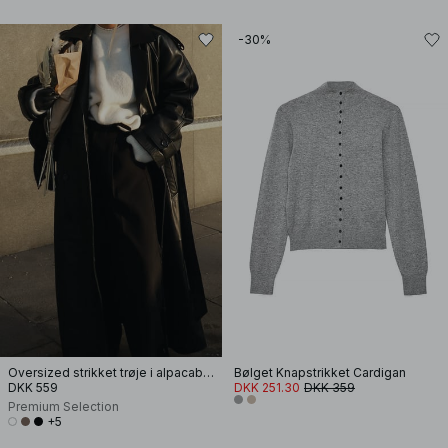
-30%
Oversized strikket trøje i alpacablanding
Bølget Knapstrikket Cardigan
DKK 559
DKK 251.30
DKK 359
Premium Selection
+5