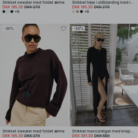
Strikket sweater med foldet ærme
Strikket trøje i uldblanding med rund hals
DKK 195.30
DKK 279
DKK 195.30
DKK 279
+9
+8
-30%
-30%
Strikket sweater med foldet ærme
Strikket maxicardigan med knapdetalje
DKK 195.30
DKK 279
DKK 391.30
DKK 559