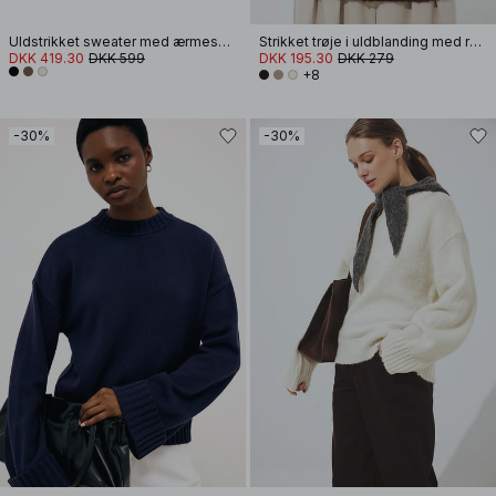
Uldstrikket sweater med ærmesplit
Strikket trøje i uldblanding med rund hals
DKK 419.30
DKK 599
DKK 195.30
DKK 279
+8
-30%
-30%