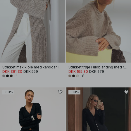
Strikket maxikjole med kardigan i uldblanding
Strikket trøje i uldblanding med rund hals
DKK 391.30
DKK 559
DKK 195.30
DKK 279
+1
+8
-30%
-30%