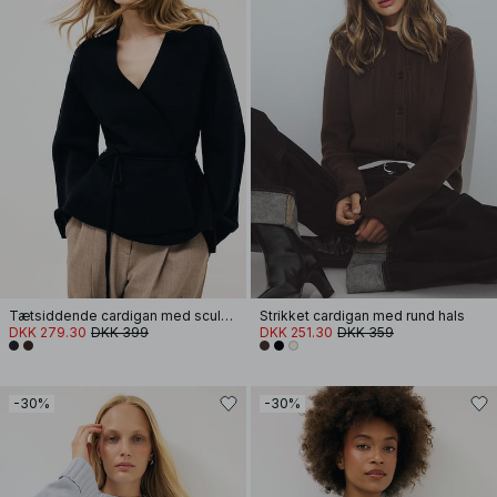
Tætsiddende cardigan med sculpted ærmer
Strikket cardigan med rund hals
DKK 279.30
DKK 399
DKK 251.30
DKK 359
-30%
-30%