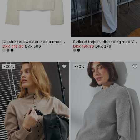
Uldstrikket sweater med ærmesplit
Strikket trøje i uldblanding med V-udskæring
DKK 419.30
DKK 599
DKK 195.30
DKK 279
-30%
-30%