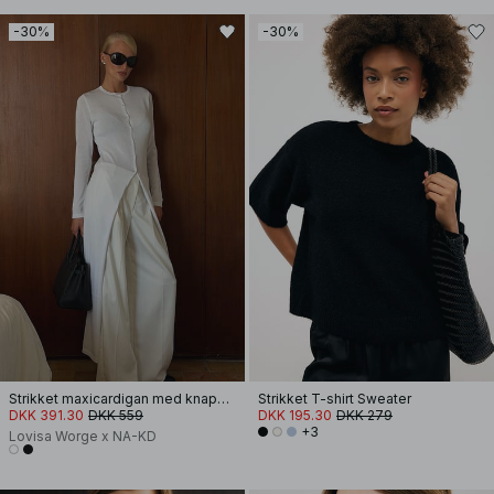
-30%
-30%
Strikket maxicardigan med knapdetalje
Strikket T-shirt Sweater
DKK 391.30
DKK 559
DKK 195.30
DKK 279
+3
Lovisa Worge x NA-KD