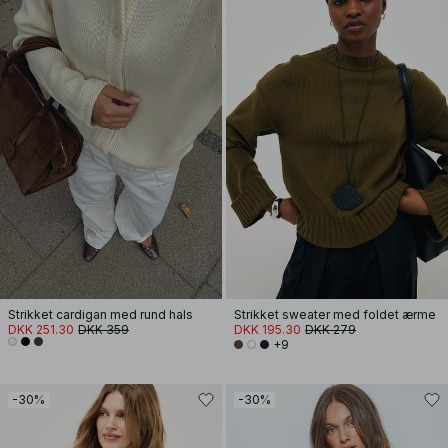
Strikket cardigan med rund hals
Strikket sweater med foldet ærme
DKK 251.30
DKK 359
DKK 195.30
DKK 279
+9
-30%
-30%