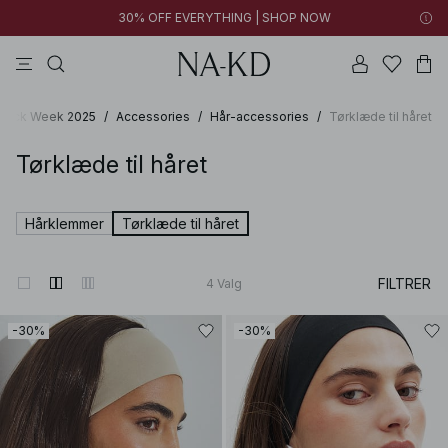
30% OFF EVERYTHING | SHOP NOW
bukser
toppe
kjoler
sorte
brune
Black Week 2025
/
Accessories
/
Hår-accessories
/
Tørklæde til håret
Tørklæde til håret
Hårklemmer
Tørklæde til håret
FILTRER
4
Valg
-30%
-30%