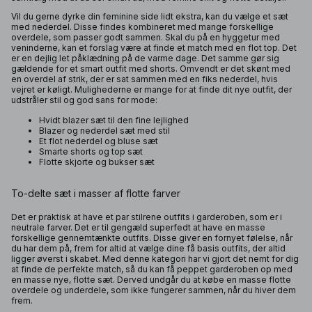
Vil du gerne dyrke din feminine side lidt ekstra, kan du vælge et sæt
med nederdel. Disse findes kombineret med mange forskellige
overdele, som passer godt sammen. Skal du på en hyggetur med
veninderne, kan et forslag være at finde et match med en flot top. Det
er en dejlig let påklædning på de varme dage. Det samme gør sig
gældende for et smart outfit med shorts. Omvendt er det skønt med
en overdel af strik, der er sat sammen med en fiks nederdel, hvis
vejret er køligt. Mulighederne er mange for at finde dit nye outfit, der
udstråler stil og god sans for mode:
Hvidt blazer sæt til den fine lejlighed
Blazer og nederdel sæt med stil
Et flot nederdel og bluse sæt
Smarte shorts og top sæt
Flotte skjorte og bukser sæt
To-delte sæt i masser af flotte farver
Det er praktisk at have et par stilrene outfits i garderoben, som er i
neutrale farver. Det er til gengæld superfedt at have en masse
forskellige gennemtænkte outfits. Disse giver en fornyet følelse, når
du har dem på, frem for altid at vælge dine få basis outfits, der altid
ligger øverst i skabet. Med denne kategori har vi gjort det nemt for dig
at finde de perfekte match, så du kan få peppet garderoben op med
en masse nye, flotte sæt. Derved undgår du at købe en masse flotte
overdele og underdele, som ikke fungerer sammen, når du hiver dem
frem.