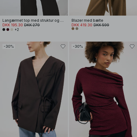
Langærmet top med struktur og drapering
Blazer med bælte
DKK 195.30
DKK 279
DKK 419.30
DKK 599
+2
-30%
-30%