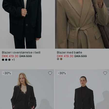
Blazer i overstørrelse i twill
Blazer med bælte
DKK 419.30
DKK 599
DKK 419.30
DKK 599
+1
-30%
-30%