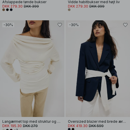
Afslappede tønde bukser
Vidde habitbukser med højt liv
DKK 279.30
DKK 399
DKK 279.30
DKK 399
-30%
-30%
Langærmet top med struktur og drapering
Oversized blazer med brede ærmer
DKK 195.30
DKK 279
DKK 419.30
DKK 599