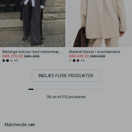
Melange bukser med mellemhøj talje
Meleret blazer i overstørrelse
DKK 279.30
DKK 399
DKK 419.30
DKK 599
+1
+1
INDLÆS FLERE PRODUKTER
36 ud af 513 produkter
Matchende sæt