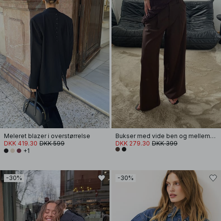
Meleret blazer i overstørrelse
Bukser med vide ben og mellemhøj talje
DKK 419.30
DKK 599
DKK 279.30
DKK 399
+1
-30%
-30%