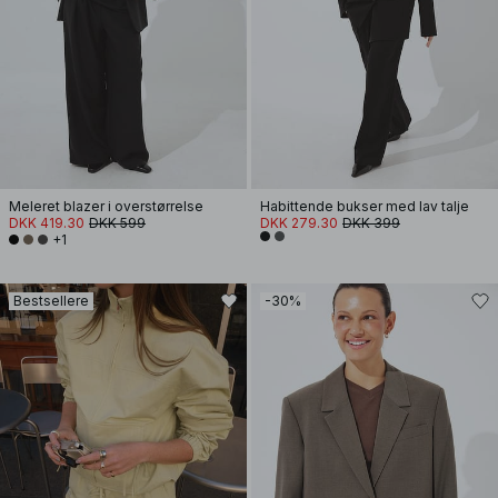
Meleret blazer i overstørrelse
Habittende bukser med lav talje
DKK 419.30
DKK 599
DKK 279.30
DKK 399
+1
Bestsellere
-30%