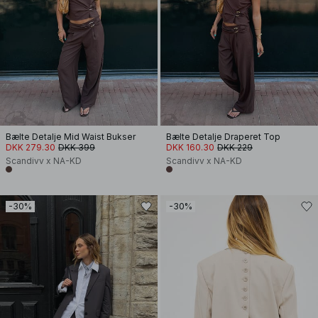
Bælte Detalje Mid Waist Bukser
Bælte Detalje Draperet Top
DKK 279.30
DKK 399
DKK 160.30
DKK 229
Scandivv x NA-KD
Scandivv x NA-KD
-30%
-30%