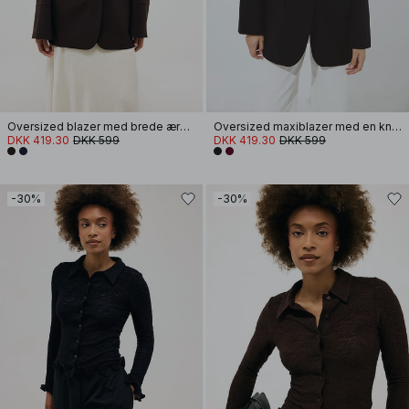
Oversized blazer med brede ærmer
Oversized maxiblazer med en knap
DKK 419.30
DKK 599
DKK 419.30
DKK 599
-30%
-30%