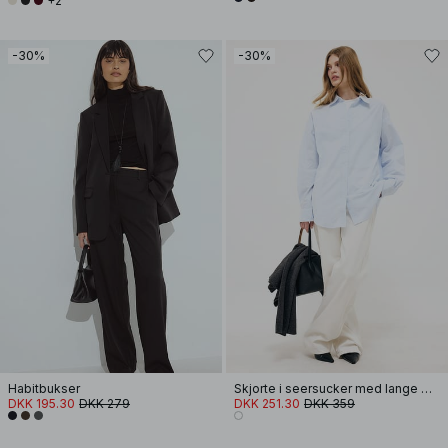
+2
-30%
-30%
Habitbukser
Skjorte i seersucker med lange ærmer
DKK 195.30
DKK 279
DKK 251.30
DKK 359