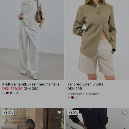
Kraftige habitbukser med høj talje
Tailored Linen Shorts
DKK 279.30
DKK 399
DKK 299
+3
Premium Selection
-30%
-30%