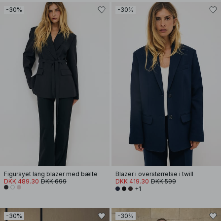
-30%
-30%
Figursyet lang blazer med bælte
Blazer i overstørrelse i twill
DKK 489.30
DKK 699
DKK 419.30
DKK 599
+1
-30%
-30%