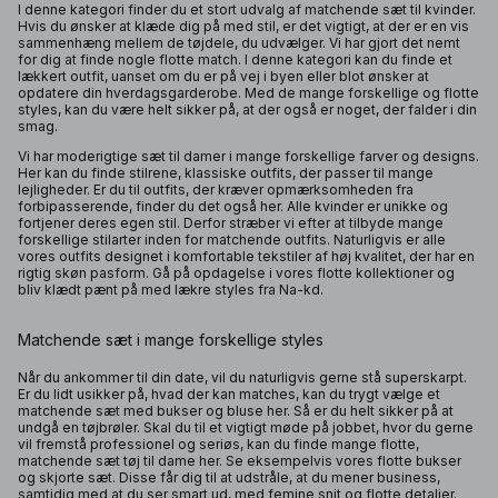
I denne kategori finder du et stort udvalg af matchende sæt til kvinder.
Hvis du ønsker at klæde dig på med stil, er det vigtigt, at der er en vis
sammenhæng mellem de tøjdele, du udvælger. Vi har gjort det nemt
for dig at finde nogle flotte match. I denne kategori kan du finde et
lækkert outfit, uanset om du er på vej i byen eller blot ønsker at
opdatere din hverdagsgarderobe. Med de mange forskellige og flotte
styles, kan du være helt sikker på, at der også er noget, der falder i din
smag.
Vi har moderigtige sæt til damer i mange forskellige farver og designs.
Her kan du finde stilrene, klassiske outfits, der passer til mange
lejligheder. Er du til outfits, der kræver opmærksomheden fra
forbipasserende, finder du det også her. Alle kvinder er unikke og
fortjener deres egen stil. Derfor stræber vi efter at tilbyde mange
forskellige stilarter inden for matchende outfits. Naturligvis er alle
vores outfits designet i komfortable tekstiler af høj kvalitet, der har en
rigtig skøn pasform. Gå på opdagelse i vores flotte kollektioner og
bliv klædt pænt på med lækre styles fra Na-kd.
Matchende sæt i mange forskellige styles
Når du ankommer til din date, vil du naturligvis gerne stå superskarpt.
Er du lidt usikker på, hvad der kan matches, kan du trygt vælge et
matchende sæt med bukser og bluse her. Så er du helt sikker på at
undgå en tøjbrøler. Skal du til et vigtigt møde på jobbet, hvor du gerne
vil fremstå professionel og seriøs, kan du finde mange flotte,
matchende sæt tøj til dame her. Se eksempelvis vores flotte bukser
og skjorte sæt. Disse får dig til at udstråle, at du mener business,
samtidig med at du ser smart ud, med femine snit og flotte detaljer.