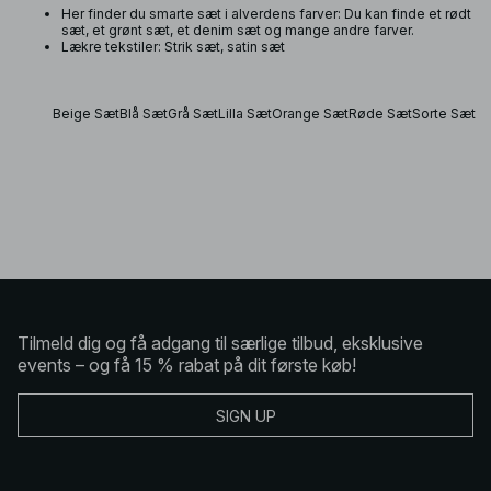
Her finder du smarte sæt i alverdens farver: Du kan finde et rødt
sæt, et grønt sæt, et denim sæt og mange andre farver.
Lækre tekstiler: Strik sæt, satin sæt
Beige Sæt
Blå Sæt
Grå Sæt
Lilla Sæt
Orange Sæt
Røde Sæt
Sorte Sæt
Tilmeld dig og få adgang til særlige tilbud, eksklusive
events – og få 15 % rabat på dit første køb!
SIGN UP