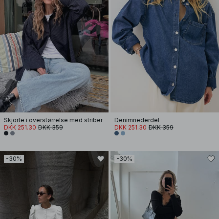
Skjorte i overstørrelse med striber
Denimnederdel
DKK 251.30
DKK 359
DKK 251.30
DKK 359
-30%
-30%