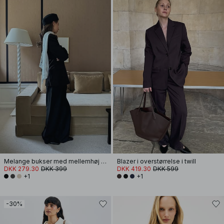
Melange bukser med mellemhøj talje
Blazer i overstørrelse i twill
DKK 279.30
DKK 399
DKK 419.30
DKK 599
+1
+1
-30%