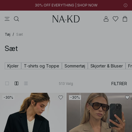
30% OFF EVERYTHING | SHOP NOW
bukser
toppe
brune
sorte
bomuld
Tøj
/
Sæt
Sæt
Kjoler
T-shirts og Toppe
Sommertøj
Skjorter & Bluser
F
FILTRER
513
Valg
-30%
-30%