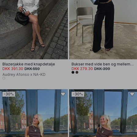
Blazerjakke med knapdetalje
Bukser med vide ben og mellemhøj talje
DKK 391.30
DKK 559
DKK 279.30
DKK 399
Audrey Afonso x NA-KD
-30%
-30%