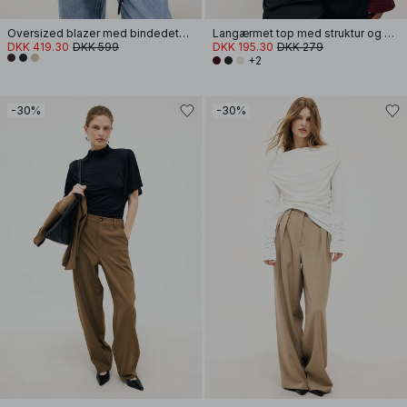
Oversized blazer med bindedetalje
Langærmet top med struktur og drapering
DKK 419.30
DKK 599
DKK 195.30
DKK 279
+2
-30%
-30%