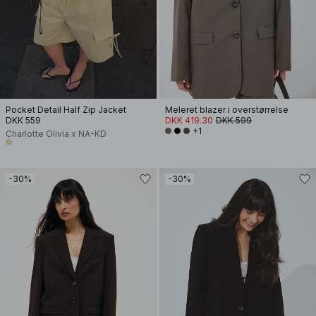
Pocket Detail Half Zip Jacket
Meleret blazer i overstørrelse
DKK 559
DKK 419.30
DKK 599
+1
Charlotte Olivia x NA-KD
-30%
-30%