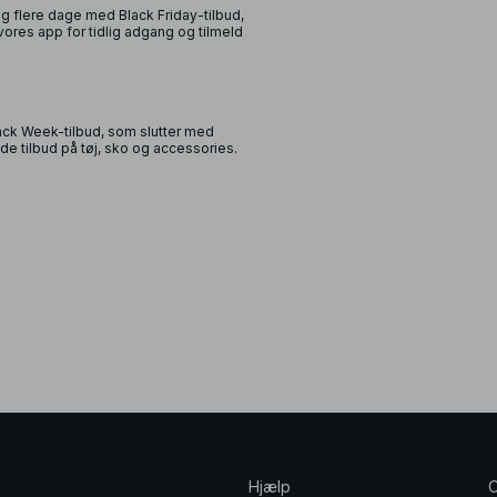
flere dage med Black Friday-tilbud,
res app for tidlig adgang og tilmeld
ack Week-tilbud, som slutter med
e tilbud på tøj, sko og accessories.
Hjælp