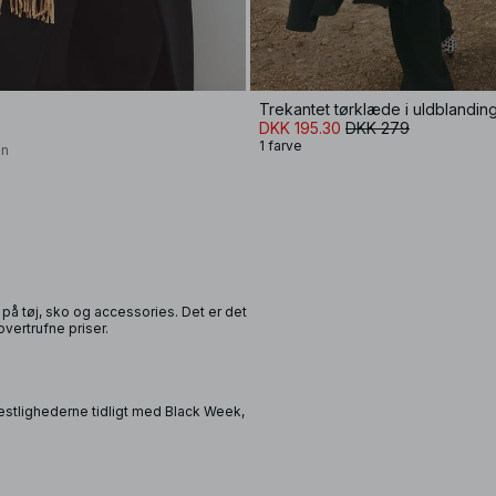
Trekantet tørklæde i uldblandin
DKK 195.30
DKK 279
1 farve
on
på tøj, sko og accessories. Det er det
overtrufne priser.
estlighederne tidligt med Black Week,