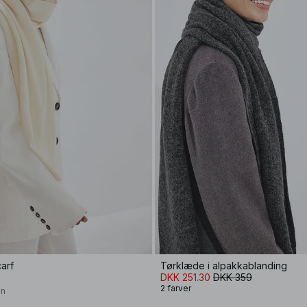
arf
Tørklæde i alpakkablanding
DKK 251.30
DKK 359
2 farver
on