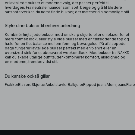
er lavtaljede bukser et moderne valg, der passer perfekt til
hverdagen. Fra neutrale nuancer som sort, beige og grå til blødere
sæsonfarver kan du nemt finde bukser, der matcher din personlige stil.
Style dine bukser til enhver anledning
Kombinér højtaljede bukser med en skarp skjorte eller en blazer for et
mere formelt look, eller style vide bukser med en tætsiddende top og
hæle for en flot balance mellem form og bevægelse. På afslappede
dage fungerer lavtaljede bukser perfekt med en t-shirt eller en
oversized strik for et ubesværet weekendlook. Med bukser fra NA-KD
kan du skabe utallige outfits, der kombinerer komfort, alsidighed og
en moderne, trendbevidst stil.
Du kanske också gillar:
Frakker
Blazere
Skjorter
Ankelstøvler
Balkjoler
Ripped jeans
Mom jeans
Flar