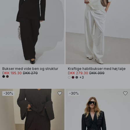
Bukser med vide ben og struktur
Kraftige habitbukser med høj talje
DKK 195.30
DKK 279
DKK 279.30
DKK 399
+3
-30%
-30%