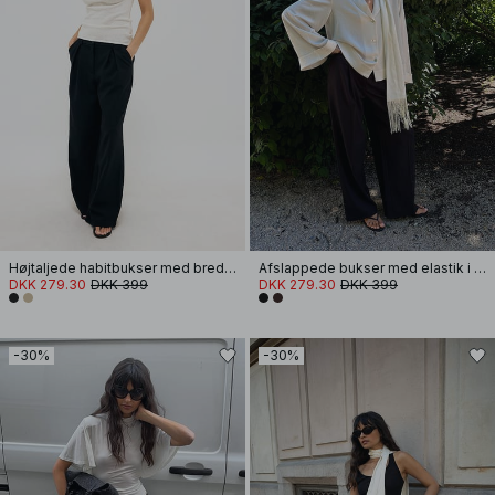
Højtaljede habitbukser med brede ben
Afslappede bukser med elastik i ryggen
DKK 279.30
DKK 399
DKK 279.30
DKK 399
-30%
-30%