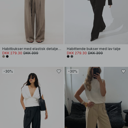
Habitbukser med elastisk detalje og lav talje
Habittende bukser med lav talje
DKK 279.30
DKK 399
DKK 279.30
DKK 399
-30%
-30%