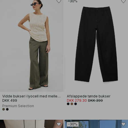
-30%
Vidde bukser i lyocell med mellemhøj talje
Afslappede tønde bukser
DKK 499
DKK 279.30
DKK 399
Premium Selection
-30%