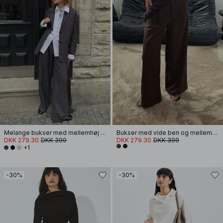
Melange bukser med mellemhøj talje
Bukser med vide ben og mellemhøj talje
DKK 279.30
DKK 399
DKK 279.30
DKK 399
+1
-30%
-30%