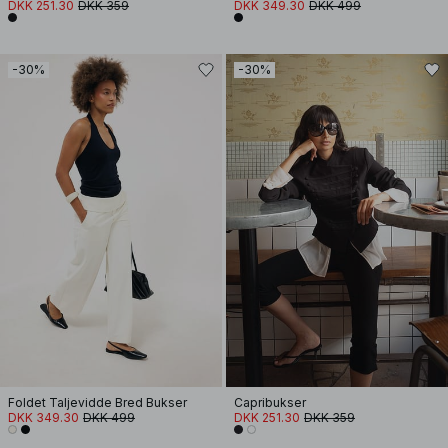
DKK 251.30
DKK 359
DKK 349.30
DKK 499
-30%
-30%
Foldet Taljevidde Bred Bukser
Capribukser
DKK 349.30
DKK 499
DKK 251.30
DKK 359