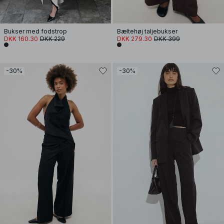
Bukser med fodstrop
Bæltehøj taljebukser
DKK 160.30
DKK 229
DKK 279.30
DKK 399
-30%
-30%