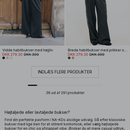
Vidde habitbukser med højjliv
Brede habitbukser med prikker og lav talje
DKK 279.30
DKK 399
DKK 279.30
DKK 399
INDLÆS FLERE PRODUKTER
36 ud af 291 produkter
Højtaljede eller lavtaljede bukser?
Find din perfekte pasform i NA-KDs alsidige udvalg. Gå efter klassiske
bukser med lige ben for et stilrent kontorlook, eller vælg højtaljede
bukser for en chic og afslappet vibe. Ønsker du et mere casual udtryk,