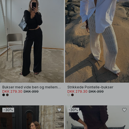
Bukser med vide ben og mellemhøj talje
Strikkede Pointelle-bukser
DKK 279.30
DKK 399
DKK 279.30
DKK 399
-30%
-30%