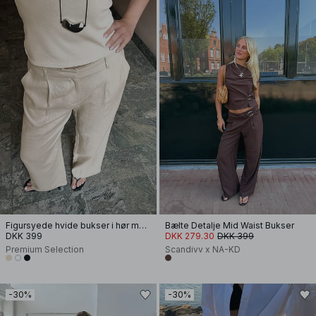
Figursyede hvide bukser i hør med vide ben
Bælte Detalje Mid Waist Bukser
DKK 399
DKK 279.30
DKK 399
Premium Selection
Scandivv x NA-KD
-30%
-30%