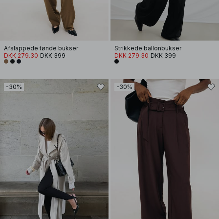
Afslappede tønde bukser
Strikkede ballonbukser
DKK 279.30
DKK 399
DKK 279.30
DKK 399
-30%
-30%