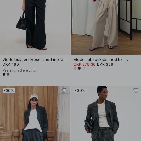
Vidde bukser i lyocell med mellemhøj talje
Vidde habitbukser med højjliv
DKK 499
DKK 279.30
DKK 399
Premium Selection
-30%
-30%