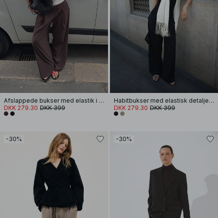
Afslappede bukser med elastik i ryggen
Habitbukser med elastisk detalje og lav talje
DKK 279.30
DKK 399
DKK 279.30
DKK 399
-30%
-30%