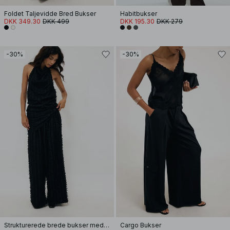
Foldet Taljevidde Bred Bukser
Habitbukser
DKK 349.30
DKK 499
DKK 195.30
DKK 279
-30%
-30%
Strukturerede brede bukser med mellemhøj talje
Cargo Bukser