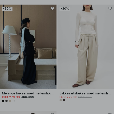
-30%
-30%
Melange bukser med mellemhøj talje
Jakkesætsbukser med mellemhøj talje
DKK 279.30
DKK 399
DKK 279.30
DKK 399
+1