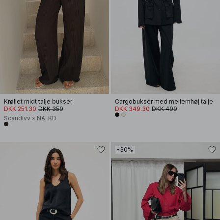
Krøllet midt talje bukser
Cargobukser med mellemhøj talje
DKK 251.30
DKK 359
DKK 349.30
DKK 499
Scandivv x NA-KD
-30%