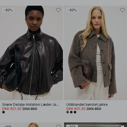
-30%
-30%
Snøre Detalje Imitation Læder Jakke
Uldblandet børstet jakke
DKK 601.30
DKK 859
DKK 601.30
DKK 859
-30%
-30%