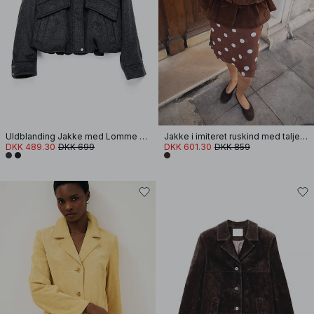
Uldblanding Jakke med Lomme Detalje
Jakke i imiteret ruskind med taljedetalje
DKK 489.30
DKK 699
DKK 601.30
DKK 859