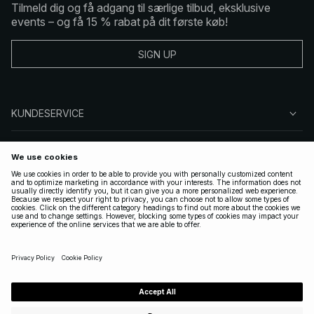
Tilmeld dig og få adgang til særlige tilbud, eksklusive
events – og få 15 % rabat på dit første køb!
SIGN UP
KUNDESERVICE
OM NA-KD
FØLG OS
GYLDIGE
DENMARK
|
DANSK