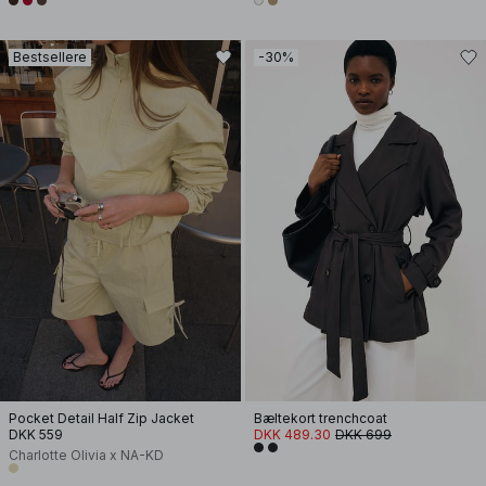
Bestsellere
-30%
Pocket Detail Half Zip Jacket
Bæltekort trenchcoat
DKK 559
DKK 489.30
DKK 699
Charlotte Olivia x NA-KD