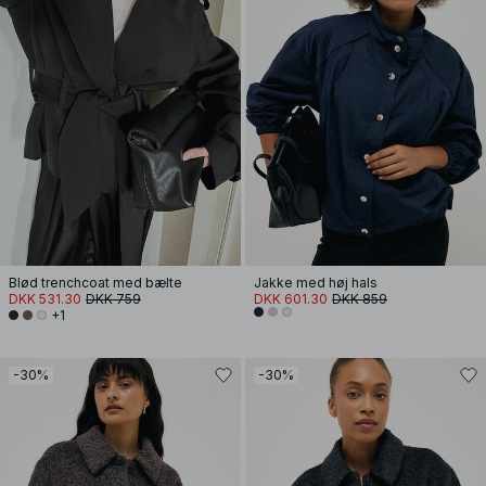
Blød trenchcoat med bælte
Jakke med høj hals
DKK 531.30
DKK 759
DKK 601.30
DKK 859
+1
-30%
-30%