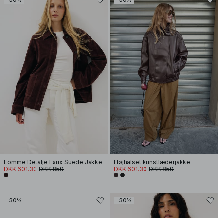
Lomme Detalje Faux Suede Jakke
Højhalset kunstlæderjakke
DKK 601.30
DKK 859
DKK 601.30
DKK 859
-30%
-30%