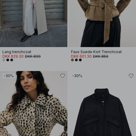
Lang trenchcoat
Faux Suede Kort Trenchcoat
DKK 629.30
DKK 899
DKK 601.30
DKK 859
-30%
-30%