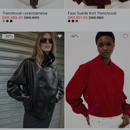
Trenchcoat i overstørrelse
Faux Suede Kort Trenchcoat
DKK 489.30
DKK 699
DKK 601.30
DKK 859
-30%
-30%