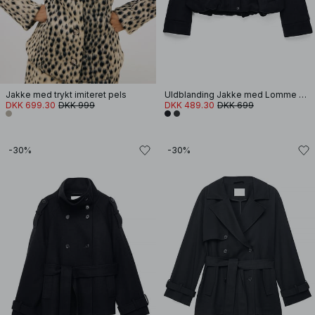
Jakke med trykt imiteret pels
Uldblanding Jakke med Lomme Detalje
DKK 699.30
DKK 999
DKK 489.30
DKK 699
-30%
-30%