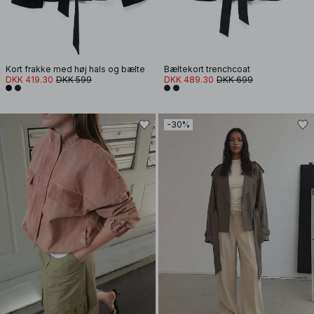
Kort frakke med høj hals og bælte
Bæltekort trenchcoat
DKK 419.30
DKK 599
DKK 489.30
DKK 699
-30%