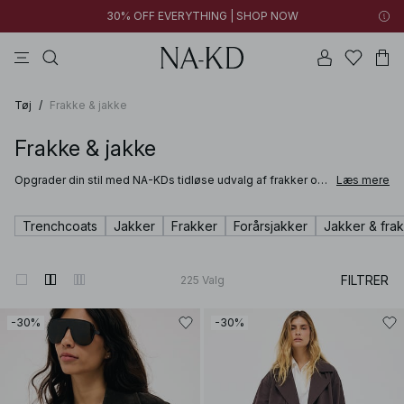
30% OFF EVERYTHING | SHOP NOW
bukser
toppe
kjoler
brune
sorte
Tøj
/
Frakke & jakke
Frakke & jakke
Opgrader din stil med NA-KDs tidløse udvalg af frakker og
Læs mere
jakker til kvinder. Vores nøje udvalgte kollektion spænder
fra varme styles som lange vinterfrakker i uldblanding med
klassiske reverskraver, til trendy sherpa-jakker, klassiske
Trenchcoats
Jakker
Frakker
Forårsjakker
Jakker & frakk
trenchcoats og korte denimjakker – perfekte til lag-på-lag
looks.
FILTRER
225
Valg
-30%
-30%