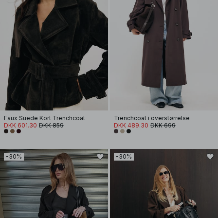
Faux Suede Kort Trenchcoat
Trenchcoat i overstørrelse
DKK 601.30
DKK 859
DKK 489.30
DKK 699
-30%
-30%