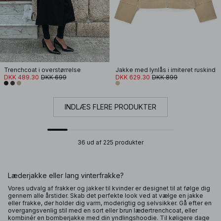
Trenchcoat i overstørrelse
Jakke med lynlås i imiteret ruskind
DKK 489.30
DKK 699
DKK 629.30
DKK 899
INDLÆS FLERE PRODUKTER
36 ud af 225 produkter
Læderjakke eller lang vinterfrakke?
Vores udvalg af frakker og jakker til kvinder er designet til at følge dig
gennem alle årstider. Skab det perfekte look ved at vælge en jakke
eller frakke, der holder dig varm, moderigtig og selvsikker. Gå efter en
overgangsvenlig stil med en sort eller brun lædertrenchcoat, eller
kombinér en bomberjakke med din yndlingshoodie. Til køligere dage