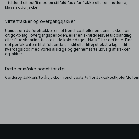
– fuldend dit outfit med en stilfuld faux fur frakke eller en moderne,
klassisk dunjakke.
Vinterfrakker og overgangsjakker
Uanset om du foretrækker en let trenchcoat eller en denimjakke som
dit go-to lag i overgangsperioden, eller en skræddersyet uldblanding
eller faux shearling frakke til de kolde dage – NA-KD har det hele. Find
det perfekte item til at fuldende din stil eller tilføj et ekstra lag til dit
hverdagslook med vores alsidige og gennemførte udvalg af frakker
og jakker.
Dette er måske noget for dig:
Corduroy Jakker
Efterårsjakker
Trenchcoats
Puffer Jakke
Festkjoler
Mellem