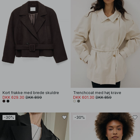
Kort frakke med brede skuldre
Trenchcoat med høj krave
DKK 629.30
DKK 899
DKK 601.30
DKK 859
-30%
-30%