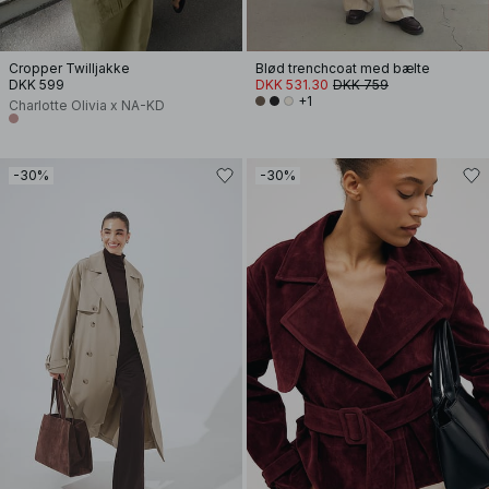
Cropper Twilljakke
Blød trenchcoat med bælte
DKK 599
DKK 531.30
DKK 759
+1
Charlotte Olivia x NA-KD
-30%
-30%