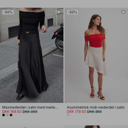
-50%
-50%
Maxinederdel i satin med mellemhøj talje
Asymmetrisk midi-nederdel i satin
DKK 199.50
DKK 399
DKK 179.50
DKK 359