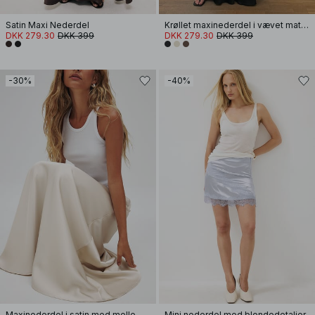
Satin Maxi Nederdel
Krøllet maxinederdel i vævet materiale
DKK 279.30
DKK 399
DKK 279.30
DKK 399
-30%
-40%
Maxinederdel i satin med mellemhøj talje
Mini nederdel med blondedetaljer