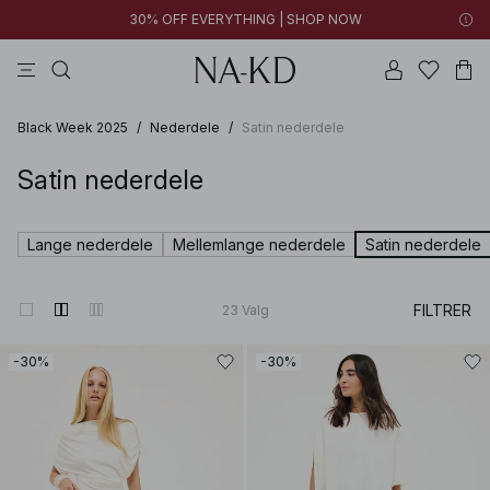
30% OFF EVERYTHING | SHOP NOW
bukser
toppe
kjoler
brune
sorte
Black Week 2025
/
Nederdele
/
Satin nederdele
Satin nederdele
Lange nederdele
Mellemlange nederdele
Satin nederdele
FILTRER
23
Valg
-30%
-30%