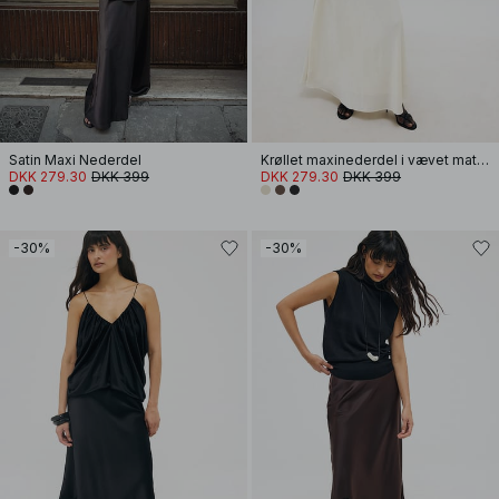
Satin Maxi Nederdel
Krøllet maxinederdel i vævet materiale
DKK 279.30
DKK 399
DKK 279.30
DKK 399
-30%
-30%