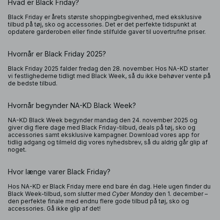
Hvad er Black Friday?
Black Friday er årets største shoppingbegivenhed, med eksklusive
tilbud på tøj, sko og accessories. Det er det perfekte tidspunkt at
opdatere garderoben eller finde stilfulde gaver til uovertrufne priser.
Hvornår er Black Friday 2025?
Black Friday 2025 falder fredag den 28. november. Hos NA-KD starter
vi festlighederne tidligt med Black Week, så du ikke behøver vente på
de bedste tilbud.
Hvornår begynder NA-KD Black Week?
NA-KD Black Week begynder mandag den 24. november 2025 og
giver dig flere dage med Black Friday-tilbud, deals på tøj, sko og
accessories samt eksklusive kampagner. Download vores app for
tidlig adgang og tilmeld dig vores nyhedsbrev, så du aldrig går glip af
noget.
Hvor længe varer Black Friday?
Hos NA-KD er Black Friday mere end bare én dag. Hele ugen finder du
Black Week-tilbud, som slutter med
Cyber Monday
den 1. december –
den perfekte finale med endnu flere gode tilbud på tøj, sko og
accessories. Gå ikke glip af det!