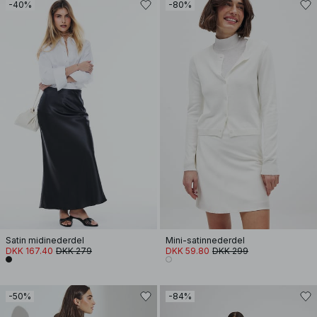
-40%
-80%
Satin midinederdel
Mini-satinnederdel
DKK 167.40
DKK 279
DKK 59.80
DKK 299
-50%
-84%