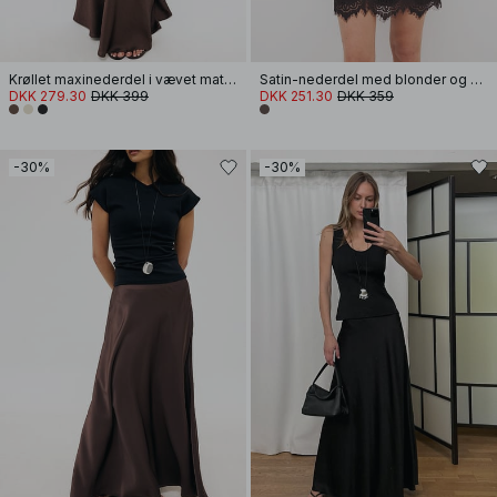
Krøllet maxinederdel i vævet materiale
Satin-nederdel med blonder og kammuslinger
DKK 279.30
DKK 399
DKK 251.30
DKK 359
-30%
-30%