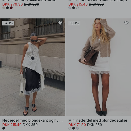
DKK 279.30
DKK 399
DKK 215.40
DKK 359
-40%
-80%
Nederdel med blondekant og hulmønster
Mini nederdel med blondedetaljer
DKK 215.40
DKK 359
DKK 71.80
DKK 359