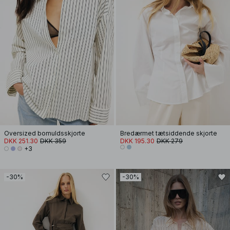
Oversized bomuldsskjorte
Bredærmet tætsiddende skjorte
DKK 251.30
DKK 359
DKK 195.30
DKK 279
+3
-30%
-30%