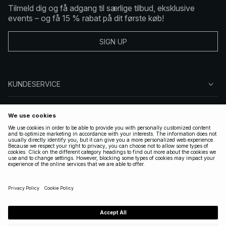
Tilmeld dig og få adgang til særlige tilbud, eksklusive
events – og få 15 % rabat på dit første køb!
SIGN UP
KUNDESERVICE
OM NA-KD
FØLG OS
GYLDIGE
DENMARK
|
DANSK