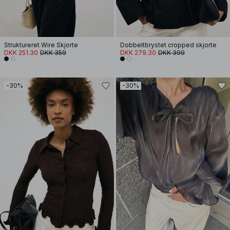
Struktureret Wire Skjorte
Dobbeltbrystet cropped skjorte
DKK 251.30
DKK 359
DKK 279.30
DKK 399
-30%
-30%