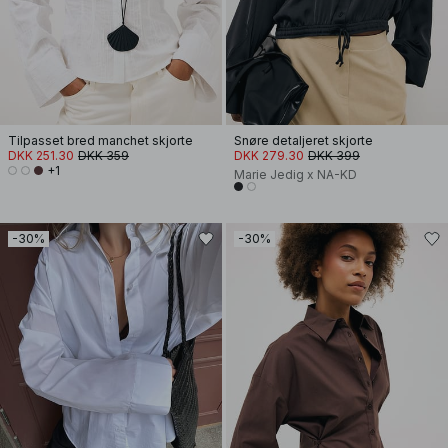
Tilpasset bred manchet skjorte
Snøre detaljeret skjorte
DKK 251.30
DKK 359
DKK 279.30
DKK 399
+1
Marie Jedig x NA-KD
-30%
-30%