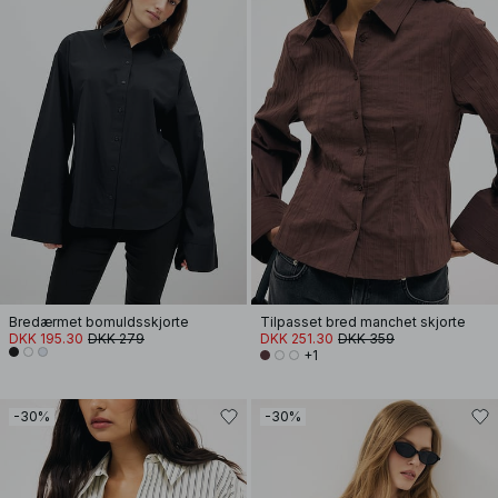
Bredærmet bomuldsskjorte
Tilpasset bred manchet skjorte
DKK 195.30
DKK 279
DKK 251.30
DKK 359
+1
-30%
-30%