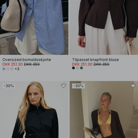
Oversized bomuldsskjorte
Tilpasset knapfront bluse
DKK 251.30
DKK 359
DKK 251.30
DKK 359
+3
-30%
-30%