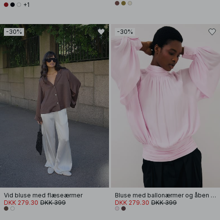
+1
-30%
-30%
Vid bluse med flæseærmer
Bluse med ballonærmer og åben ryg
DKK 279.30
DKK 399
DKK 279.30
DKK 399