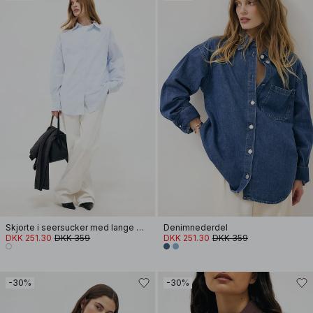
Skjorte i seersucker med lange ærmer
Denimnederdel
DKK 251.30
DKK 359
DKK 251.30
DKK 359
-30%
-30%