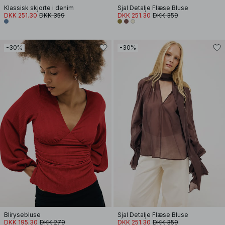
Klassisk skjorte i denim
Sjal Detalje Flæse Bluse
DKK 251.30
DKK 359
DKK 251.30
DKK 359
-30%
-30%
Blirysebluse
Sjal Detalje Flæse Bluse
DKK 195.30
DKK 279
DKK 251.30
DKK 359