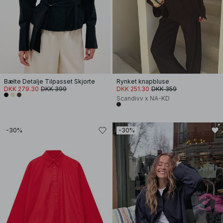
Bælte Detalje Tilpasset Skjorte
Rynket knapbluse
DKK 279.30
DKK 399
DKK 251.30
DKK 359
Scandivv x NA-KD
-30%
-30%