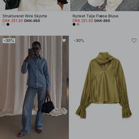
Struktureret Wire Skjorte
Rynket Talje Flæse Bluse
DKK 251.30
DKK 359
DKK 251.30
DKK 359
-30%
-30%