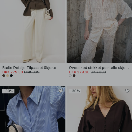
Bælte Detalje Tilpasset Skjorte
Oversized strikket pointelle skjorte
DKK 279.30
DKK 399
DKK 279.30
DKK 399
-30%
-30%