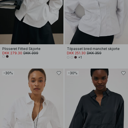
Plisseret Fitted Skjorte
Tilpasset bred manchet skjorte
DKK 279.30
DKK 399
DKK 251.30
DKK 359
+1
-30%
-30%