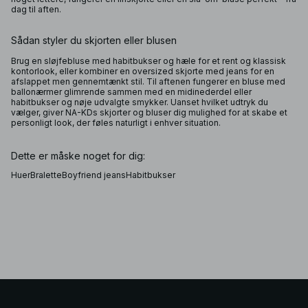
dag til aften.
Sådan styler du skjorten eller blusen
Brug en sløjfebluse med habitbukser og hæle for et rent og klassisk
kontorlook, eller kombiner en oversized skjorte med jeans for en
afslappet men gennemtænkt stil. Til aftenen fungerer en bluse med
ballonærmer glimrende sammen med en midinederdel eller
habitbukser og nøje udvalgte smykker. Uanset hvilket udtryk du
vælger, giver NA-KDs skjorter og bluser dig mulighed for at skabe et
personligt look, der føles naturligt i enhver situation.
Dette er måske noget for dig:
Huer
Bralette
Boyfriend jeans
Habitbukser