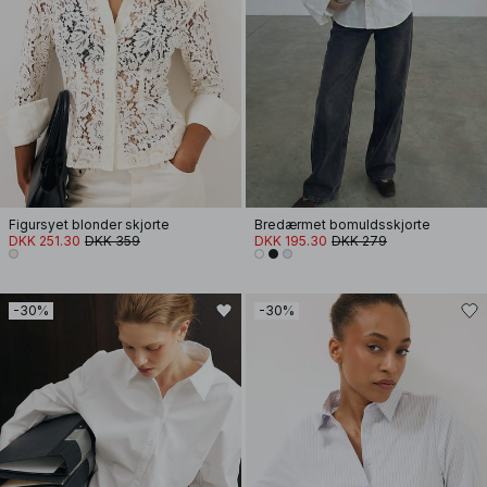
Figursyet blonder skjorte
Bredærmet bomuldsskjorte
DKK 251.30
DKK 359
DKK 195.30
DKK 279
-30%
-30%