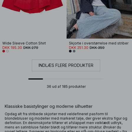
Wide Sleeve Cotton Shirt
Skjorte i overstørrelse med striber
DKK 195.30
DKK 279
DKK 251.30
DKK 359
INDLÆS FLERE PRODUKTER
36 ud af 185 produkter
Klassiske basistylinger og moderne silhuetter
Opdag alt fra stribede skjorter med veldefineret pasform til
blondebluser og modeller med markeret talje, der giver ekstra figur og
definition. En denimskjorte tilfører et afslappet men velklædt udtryk,
mens en satinbluse falder blødt og tilfører mere struktur. Ønsker du
noget lettere, fungerer en linskjorte eller en slå-om-bluse perfekt – fra