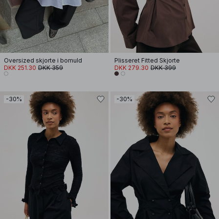
Oversized skjorte i bomuld
Plisseret Fitted Skjorte
DKK 251.30
DKK 359
DKK 279.30
DKK 399
-30%
-30%