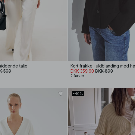
siddende talje
Kort frakke i uldblanding med hø
K 599
DKK 359.60
DKK 899
2 farver
-40%