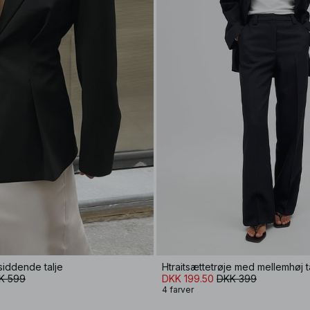
siddende talje
Htraitsættetrøje med mellemhøj tal
K 599
DKK 199.50
DKK 399
4 farver