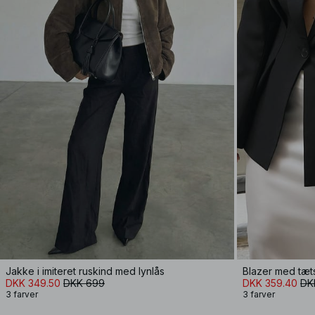
Jakke i imiteret ruskind med lynlås
Blazer med tæt
DKK 349.50
DKK 699
DKK 359.40
DK
3 farver
3 farver