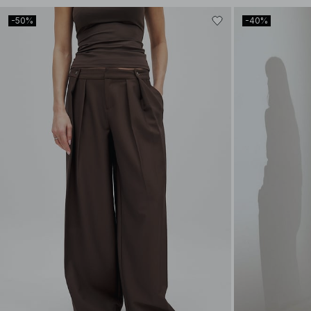
-50%
-40%