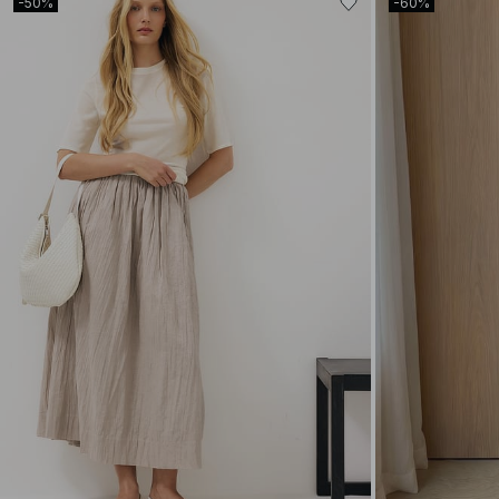
-50%
-60%