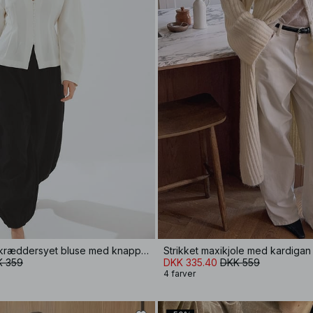
Tætsiddende skræddersyet bluse med knapper foran
Strikket maxikjole med kardigan 
K 359
DKK 335.40
DKK 559
4 farver