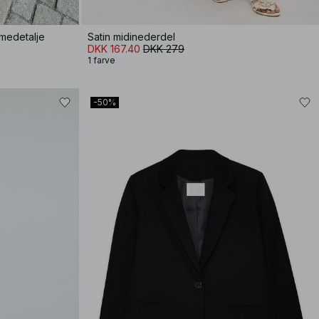
mmedetalje
Satin midinederdel
DKK 167.40
DKK 279
1 farve
-50%