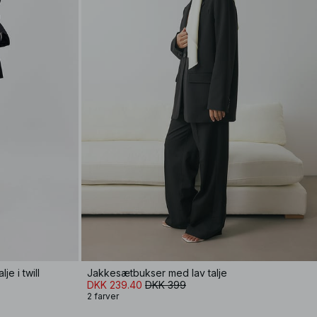
je i twill
Jakkesætbukser med lav talje
DKK 239.40
DKK 399
2 farver