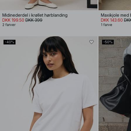
Midinederdel i krøllet hørblanding
Maxikjole med 
DKK 199.50
DKK 399
DKK 143.60
DK
2 farver
1 farve
-40%
-50%