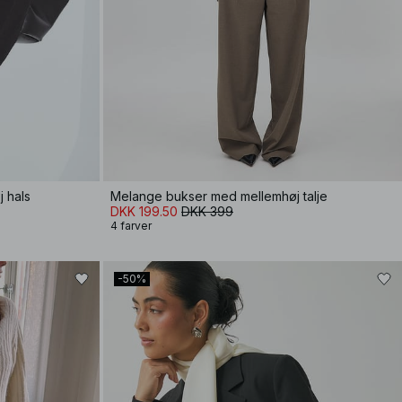
j hals
Melange bukser med mellemhøj talje
DKK 199.50
DKK 399
4 farver
-50%