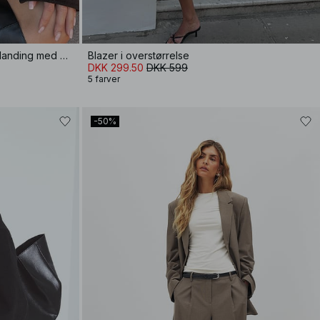
Kort frakke i overstørrelse i uldblanding med ærmedetalje
Blazer i overstørrelse
DKK 299.50
DKK 599
5 farver
-50%