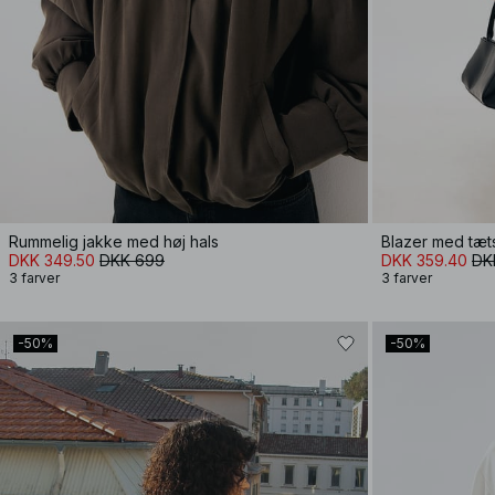
Rummelig jakke med høj hals
Blazer med tæt
DKK 349.50
DKK 699
DKK 359.40
DK
3 farver
3 farver
-50%
-50%