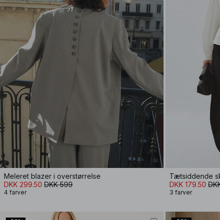
Meleret blazer i overstørrelse
DKK 299.50
DKK 599
DKK 179.50
DK
4 farver
3 farver