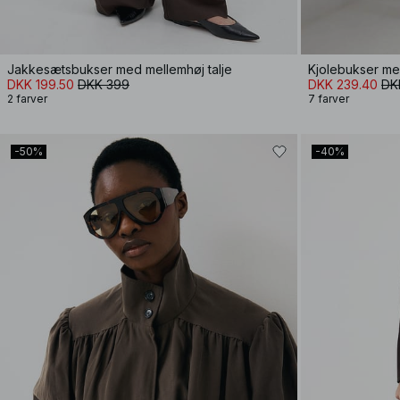
Jakkesætsbukser med mellemhøj talje
Kjolebukser me
DKK 199.50
DKK 399
DKK 239.40
DK
2 farver
7 farver
-50%
-40%