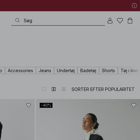
o
Accessories
Jeans
Undertøj
Badetøj
Shorts
Tøj i line
SORTER EFTER POPULARITET
-40%