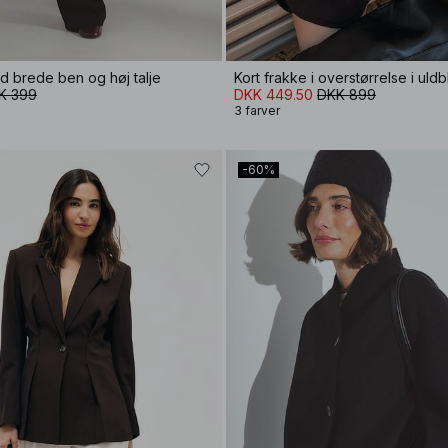
d brede ben og høj talje
K 399
DKK 449.50
DKK 899
3 farver
-60%