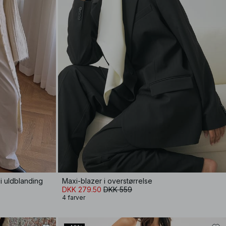
i uldblanding
Maxi-blazer i overstørrelse
DKK 279.50
DKK 559
4 farver