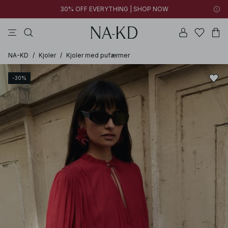
30% OFF EVERYTHING | SHOP NOW
bukser
toppe
kjoler
brune
hvide
NA-KD
/
Kjoler
/
Kjoler med pufærmer
-30%