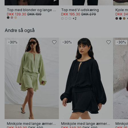
Top med blonder og lange ærmer
Top med V-udskæring
DKK 139.30
DKK 199
DKK 195.30
DKK 279
DKK 34
+2
Andre så også
-30%
-30%
-30%
Minikjole med lange ærmer og nøglehul
Minikjole med lange ærmer og nøglehul
Minikjo
DKK 349.30
DKK 499
DKK 349.30
DKK 499
DKK 25