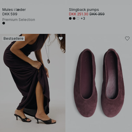
Mules i læder
Slingback pumps
DKK 599
DKK 251.30
DKK 359
+3
Premium Selection
Bestsellere