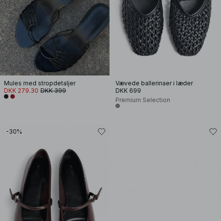
Mules med stropdetaljer
Vævede ballerinaer i læder
DKK 279.30
DKK 399
DKK 699
Premium Selection
-30%