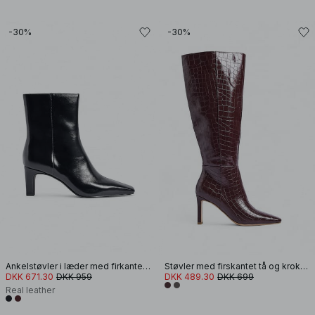
-30%
-30%
Ankelstøvler i læder med firkantet tå
Støvler med firskantet tå og krokodillemønster
DKK 671.30
DKK 959
DKK 489.30
DKK 699
Real leather