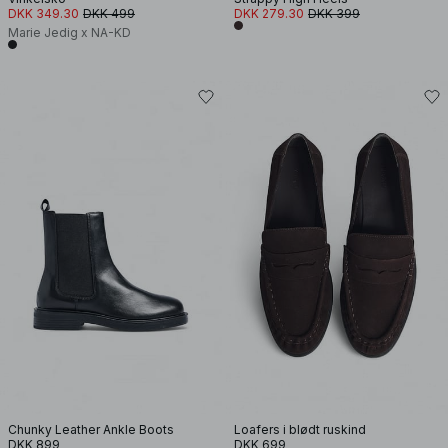
DKK 349.30
DKK 499
DKK 279.30
DKK 399
Marie Jedig x NA-KD
Chunky Leather Ankle Boots
Loafers i blødt ruskind
DKK 899
DKK 699