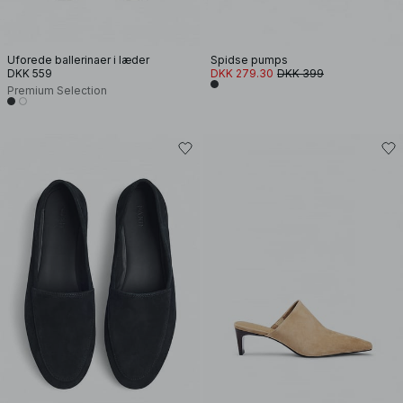
Uforede ballerinaer i læder
Spidse pumps
DKK 559
DKK 279.30
DKK 399
Premium Selection