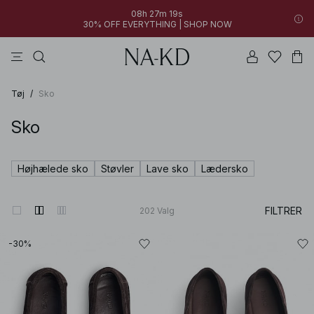
08h 27m 18s
30% OFF EVERYTHING | SHOP NOW
toppe
bukser
kjoler
brune
sorte
Tøj
/
Sko
Sko
Højhælede sko
Støvler
Lave sko
Lædersko
FILTRER
202
Valg
-30%