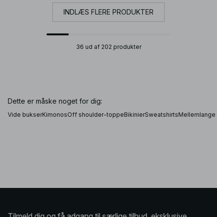
INDLÆS FLERE PRODUKTER
36 ud af 202 produkter
Dette er måske noget for dig:
Vide bukser
Kimonos
Off shoulder-toppe
Bikinier
Sweatshirts
Mellemlange
Tilmeld dig og få adgang til særlige tilbud, eksklusive