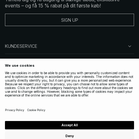
events – og få 15 % rabat på dit første køb!
SIGN UP
KUNDESERVICE
OM NA-KD
FØLG OS
GYLDIGE
DENMARK
|
DANSK