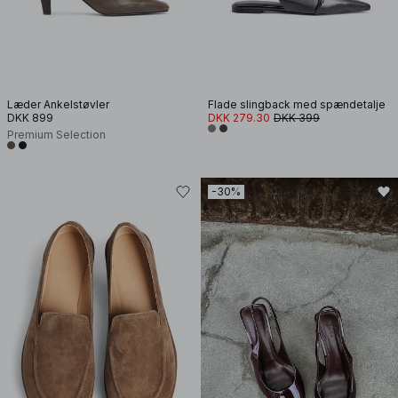
Læder Ankelstøvler
Flade slingback med spændetalje
DKK 899
DKK 279.30
DKK 399
Premium Selection
-30%