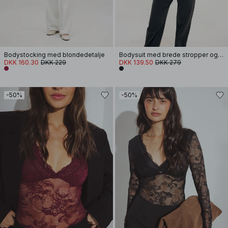
Bodystocking med blondedetalje
Bodysuit med brede stropper og blondekopper
DKK 160.30
DKK 229
DKK 139.50
DKK 279
-50%
-50%