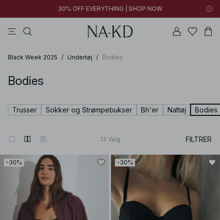
30% OFF EVERYTHING | SHOP NOW
langærmede toppe
bukser
kjoler
sorte
brune
Black Week 2025
/
Undertøj
/
Bodies
Bodies
Trusser
Sokker og Strømpebukser
Bh'er
Nattøj
Bodies
FILTRER
13
Valg
-30%
-30%