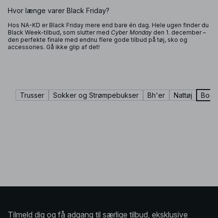
Hvor længe varer Black Friday?
Hos NA-KD er Black Friday mere end bare én dag. Hele ugen finder du
Black Week-tilbud, som slutter med
Cyber Monday
den 1. december –
den perfekte finale med endnu flere gode tilbud på tøj, sko og
accessories. Gå ikke glip af det!
Trusser
Sokker og Strømpebukser
Bh'er
Nattøj
Bodi
Tilmeld dig og få adgang til særlige tilbud, eksklusive