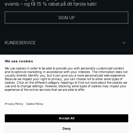
events – og få 15 % rabat på dit første køb!
SIGN UP
KUNDESERVICE
OM NA-KD
FØLG OS
GYLDIGE
DENMARK
|
DANSK