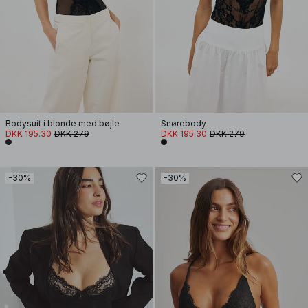
Bodysuit i blonde med bøjle
Snørebody
DKK 195.30
DKK 279
DKK 195.30
DKK 279
-30%
-30%