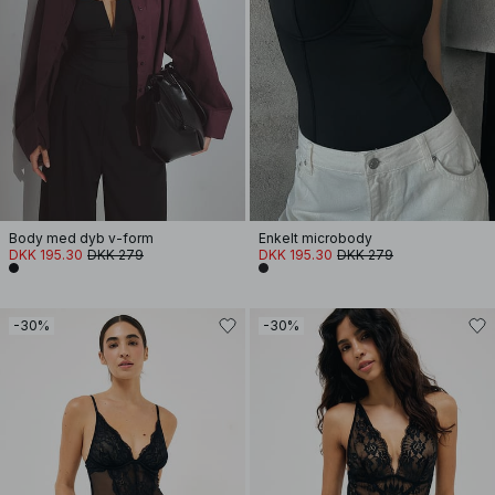
Body med dyb v-form
Enkelt microbody
DKK 195.30
DKK 279
DKK 195.30
DKK 279
-30%
-30%