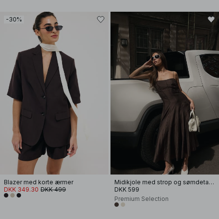
-30%
Blazer med korte ærmer
Midikjole med strop og sømdetalje
DKK 349.30
DKK 499
DKK 599
Premium Selection