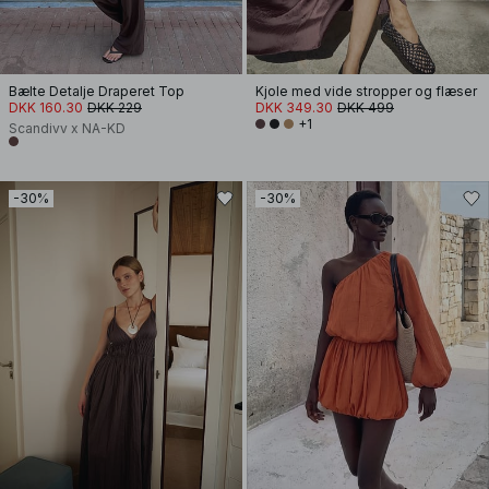
Bælte Detalje Draperet Top
Kjole med vide stropper og flæser
DKK 160.30
DKK 229
DKK 349.30
DKK 499
+1
Scandivv x NA-KD
-30%
-30%