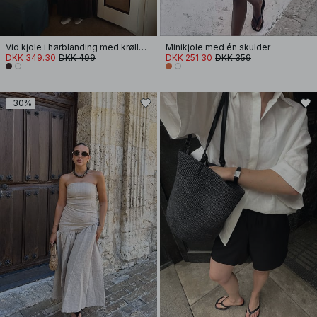
Vid kjole i hørblanding med krøller og stropper
Minikjole med én skulder
DKK 349.30
DKK 499
DKK 251.30
DKK 359
-30%