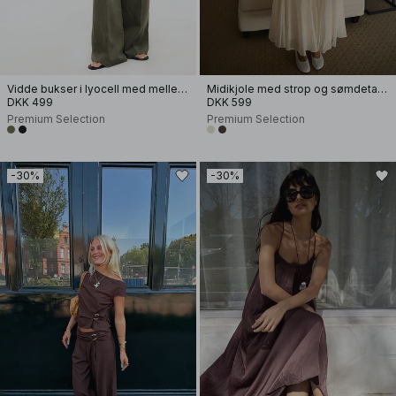
Vidde bukser i lyocell med mellemhøj talje
Midikjole med strop og sømdetalje
DKK 499
DKK 599
Premium Selection
Premium Selection
-30%
-30%