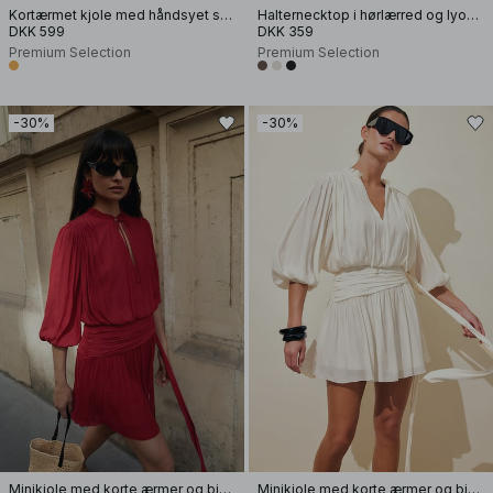
Kortærmet kjole med håndsyet smock
Halternecktop i hørlærred og lyocellblanding
DKK 599
DKK 359
Premium Selection
Premium Selection
-30%
-30%
Minikjole med korte ærmer og bindebånd i taljen
Minikjole med korte ærmer og bindebånd i taljen