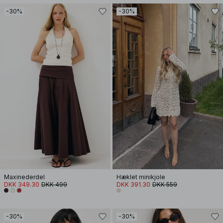
-30%
-30%
Maxinederdel
Hæklet minikjole
DKK 349.30
DKK 499
DKK 391.30
DKK 559
-30%
-30%