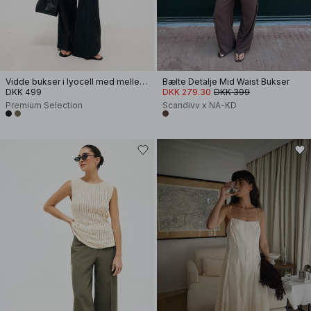
Vidde bukser i lyocell med mellemhøj talje
Bælte Detalje Mid Waist Bukser
DKK 499
DKK 279.30
DKK 399
Premium Selection
Scandivv x NA-KD