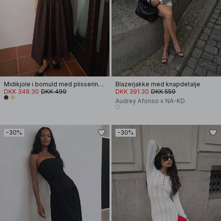
Midikjole i bomuld med plissering og korte ærmer
Blazerjakke med knapdetalje
DKK 349.30
DKK 499
DKK 391.30
DKK 559
Audrey Afonso x NA-KD
-30%
-30%