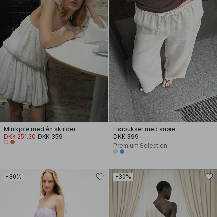
Minikjole med én skulder
Hørbukser med snøre
DKK 251.30
DKK 359
DKK 399
Premium Selection
-30%
-30%