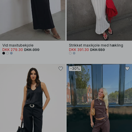
Vid maxitubekjole
Strikket maxikjole med hækling
DKK 279.30
DKK 399
DKK 391.30
DKK 559
-30%