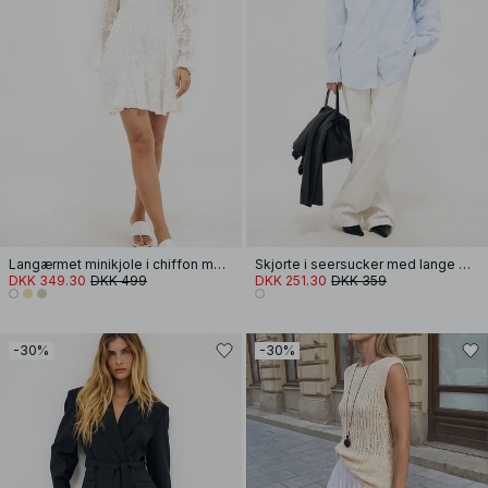
Langærmet minikjole i chiffon med broderi
Skjorte i seersucker med lange ærmer
DKK 349.30
DKK 499
DKK 251.30
DKK 359
-30%
-30%