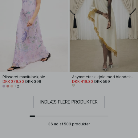
Plisseret maxitubekjole
Asymmetrisk kjole med blondekant
DKK 279.30
DKK 399
DKK 419.30
DKK 599
+2
INDLÆS FLERE PRODUKTER
36 ud af 503 produkter