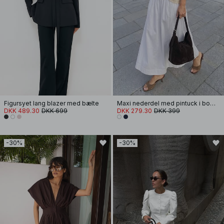
Figursyet lang blazer med bælte
Maxi nederdel med pintuck i bomuld
DKK 489.30
DKK 699
DKK 279.30
DKK 399
-30%
-30%