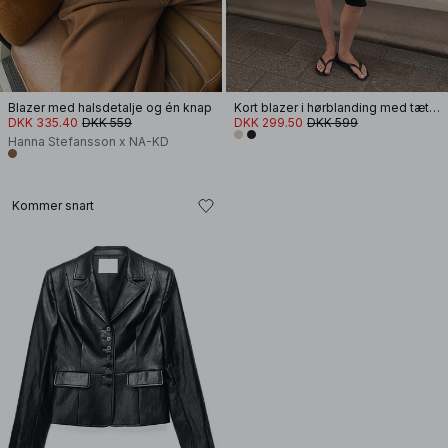
Blazer med halsdetalje og én knap
Kort blazer i hørblanding med tætsiddende pasform
DKK 335.40
DKK 559
DKK 299.50
DKK 599
Hanna Stefansson x NA-KD
Kommer snart