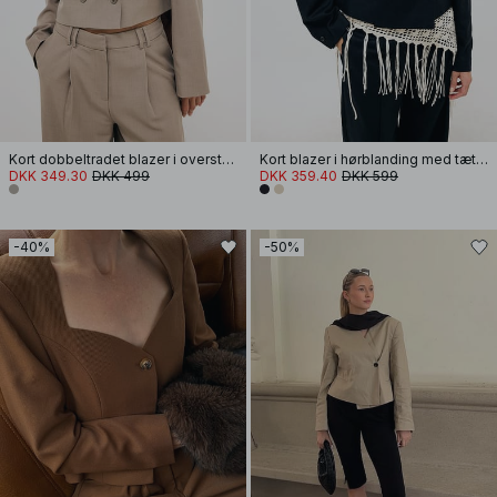
Kort dobbeltradet blazer i overstørrelse
Kort blazer i hørblanding med tætsiddende pasform
DKK 349.30
DKK 499
DKK 359.40
DKK 599
-40%
-50%