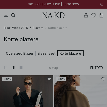
30% OFF EVERYTHING | SHOP NOW
bukser
toppe
kjoler
brune
sorte
Black Week 2025
/
Blazere
/
Korte blazere
Korte blazere
Oversized Blazer
Blazer vest
Korte blazere
FILTRER
9
Valg
-30%
-30%