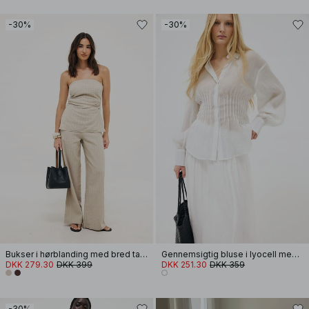
-30%
-30%
Bukser i hørblanding med bred talje
Gennemsigtig bluse i lyocell med lange ærmer og hulmønster
DKK 279.30
DKK 399
DKK 251.30
DKK 359
-30%