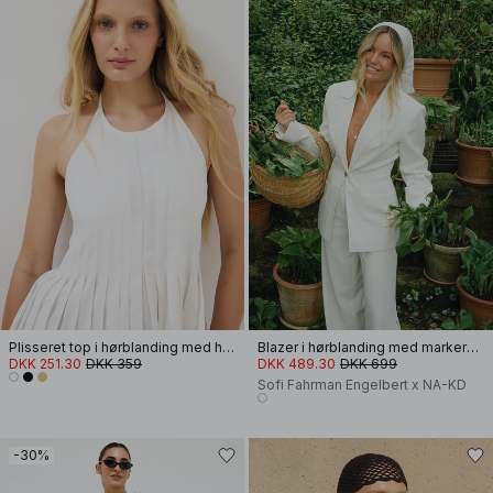
Plisseret top i hørblanding med halterneck
Blazer i hørblanding med markeret talje
DKK 251.30
DKK 359
DKK 489.30
DKK 699
Sofi Fahrman Engelbert x NA-KD
-30%