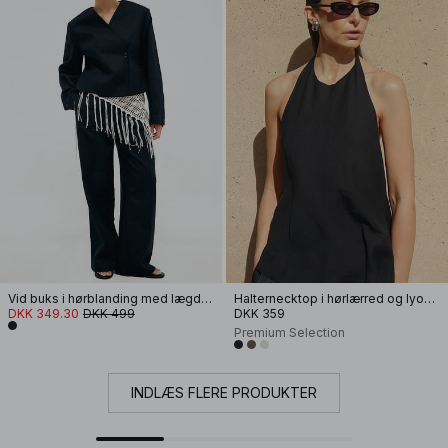
Vid buks i hørblanding med lægdetalje
Halternecktop i hørlærred og lyocellblanding
DKK 349.30
DKK 499
DKK 359
Premium Selection
INDLÆS FLERE PRODUKTER