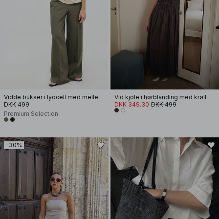
Vidde bukser i lyocell med mellemhøj talje
Vid kjole i hørblanding med krøller og stropper
DKK 499
DKK 349.30
DKK 499
Premium Selection
-30%