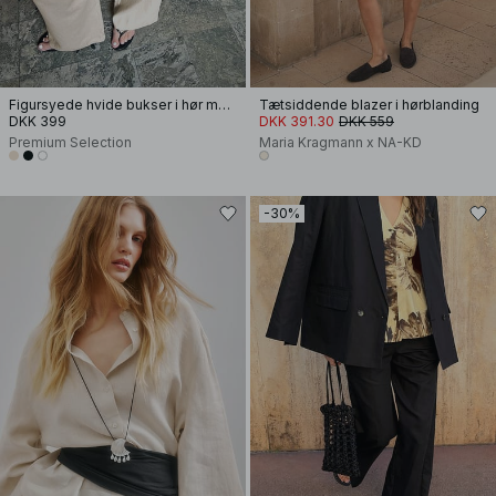
Figursyede hvide bukser i hør med vide ben
Tætsiddende blazer i hørblanding
DKK 399
DKK 391.30
DKK 559
Premium Selection
Maria Kragmann x NA-KD
-30%