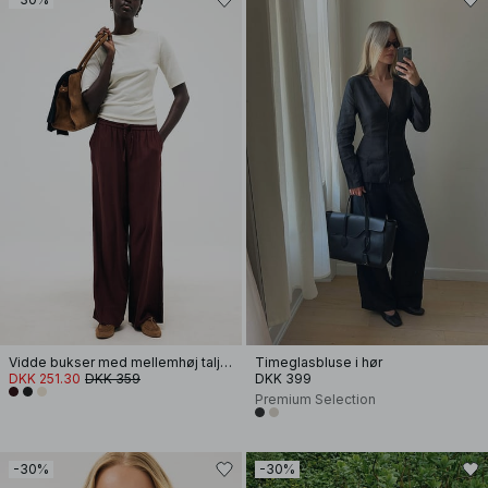
Vidde bukser med mellemhøj talje i viskoseblanding
Timeglasbluse i hør
DKK 251.30
DKK 359
DKK 399
Premium Selection
-30%
-30%