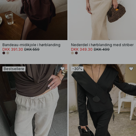
Bandeau-midikjole i hørblanding
Nederdel i hørblanding med striber
DKK 391.30
DKK 559
DKK 349.30
DKK 499
Bestsellere
-30%