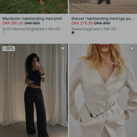
Maxikjole i hørblanding med print
Bukser i hørblanding med lige pasform
DKK 391.30
DKK 559
DKK 279.30
DKK 399
Sofi Fahrman Engelbert x NA-KD
Maria Kragmann x NA-KD
-30%