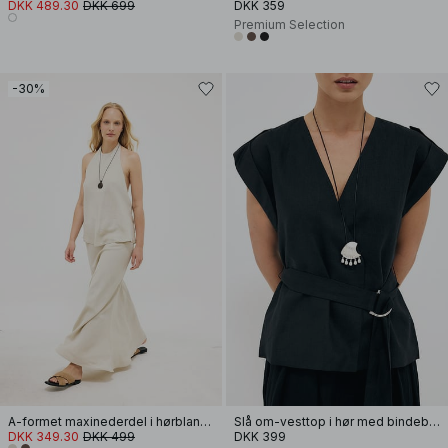
DKK 489.30
DKK 699
DKK 359
Premium Selection
-30%
A-formet maxinederdel i hørblanding med lyocell
Slå om-vesttop i hør med bindebånd
DKK 349.30
DKK 499
DKK 399