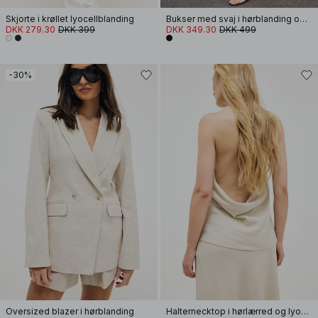
Skjorte i krøllet lyocellblanding
Bukser med svaj i hørblanding og mellemhøj talje
DKK 279.30
DKK 399
DKK 349.30
DKK 499
-30%
Oversized blazer i hørblanding
Halternecktop i hørlærred og lyocellblanding