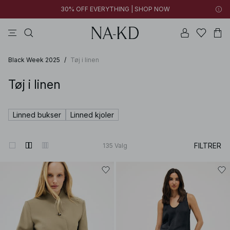
30% OFF EVERYTHING | SHOP NOW
bukser
toppe
brune
sorte
bomuld
Black Week 2025
/
Tøj i linen
Tøj i linen
Linned bukser
Linned kjoler
FILTRER
135
Valg