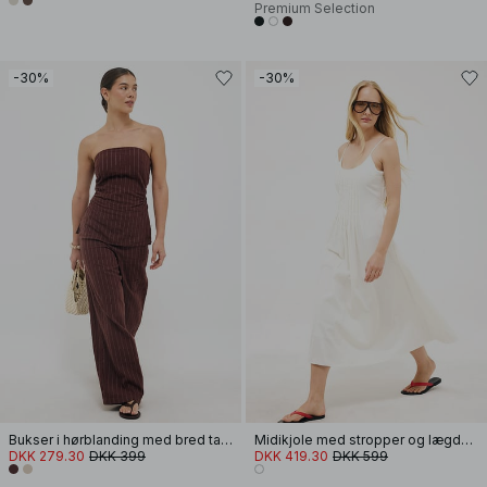
Premium Selection
-30%
-30%
Bukser i hørblanding med bred talje
Midikjole med stropper og lægdetalje
DKK 279.30
DKK 399
DKK 419.30
DKK 599