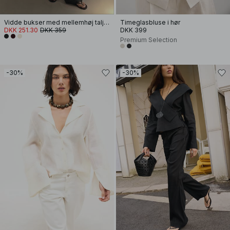
Vidde bukser med mellemhøj talje i viskoseblanding
Timeglasbluse i hør
DKK 251.30
DKK 359
DKK 399
Premium Selection
-30%
-30%