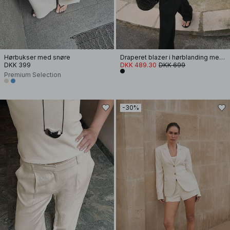
Hørbukser med snøre
Draperet blazer i hørblanding med slag
DKK 399
DKK 489.30
DKK 699
Premium Selection
-30%