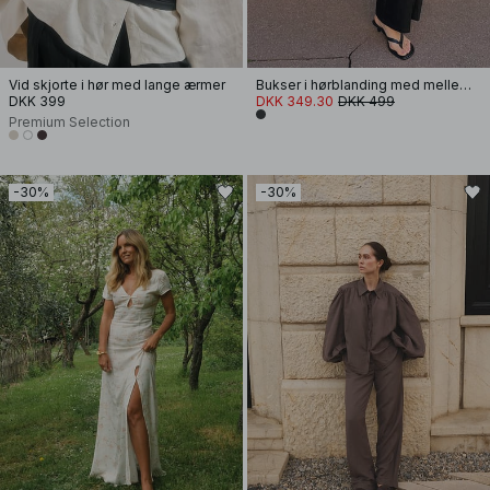
Vid skjorte i hør med lange ærmer
Bukser i hørblanding med mellemhøj talje og smalle flæseben
DKK 399
DKK 349.30
DKK 499
Premium Selection
-30%
-30%