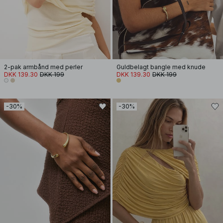
2-pak armbånd med perler
Guldbelagt bangle med knude
DKK 139.30
DKK 199
DKK 139.30
DKK 199
-30%
-30%