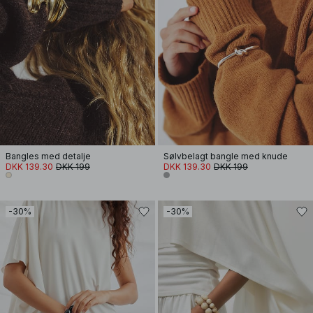
Bangles med detalje
Sølvbelagt bangle med knude
DKK 139.30
DKK 199
DKK 139.30
DKK 199
-30%
-30%