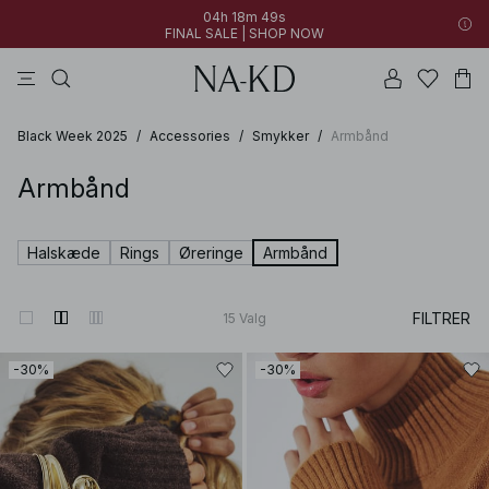
04h 18m 48s
FINAL SALE | SHOP NOW
toppe
bukser
kjoler
badetøjs
brune
04h 18m 48s
30% OFF EVERYTHING | SHOP NOW
FINAL SALE | SHOP NOW
Black Week 2025
/
Accessories
/
Smykker
/
Armbånd
Armbånd
Halskæde
Rings
Øreringe
Armbånd
FILTRER
15
Valg
-30%
-30%