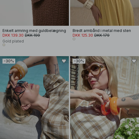
Enkelt armring med guldbelægning
Bredt armbånd i metal med sten
DKK 139.30
DKK 199
DKK 125.30
DKK 179
Gold plated
-30%
-30%