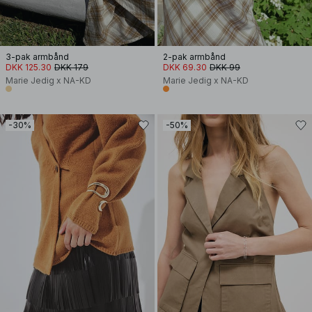
3-pak armbånd
2-pak armbånd
DKK 125.30
DKK 179
DKK 69.30
DKK 99
Marie Jedig x NA-KD
Marie Jedig x NA-KD
-30%
-50%