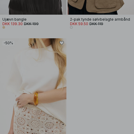
Ujævn bangle
2-pak tynde sølvbelagte armbånd
DKK 139.30
DKK 199
DKK 59.50
DKK 119
-50%