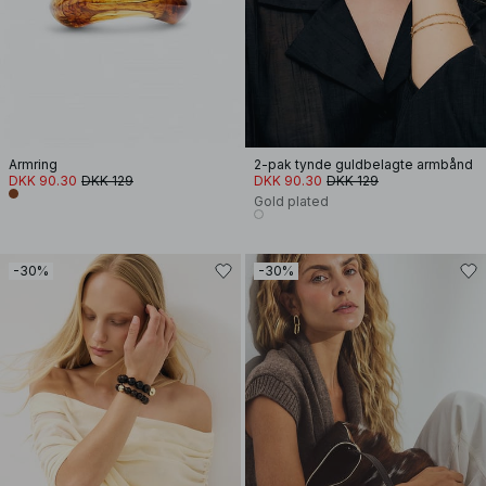
Armring
2-pak tynde guldbelagte armbånd
DKK 90.30
DKK 129
DKK 90.30
DKK 129
Gold plated
-30%
-30%