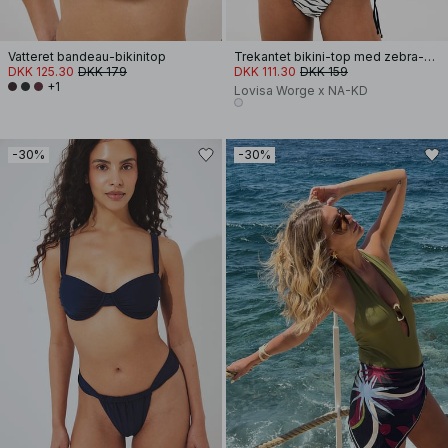
Vatteret bandeau-bikinitop
Trekantet bikini-top med zebra-print
DKK 125.30
DKK 179
DKK 111.30
DKK 159
+1
Lovisa Worge x NA-KD
-30%
-30%