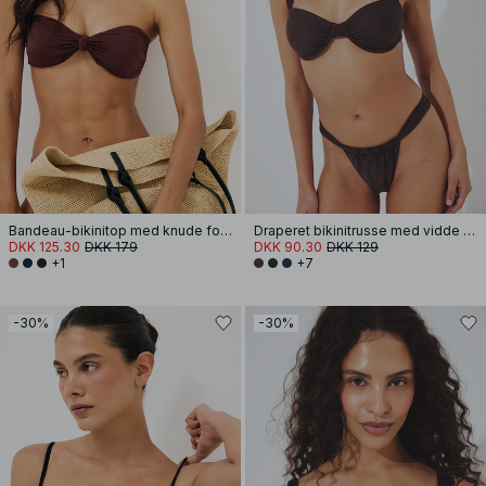
Bandeau-bikinitop med knude foran
Draperet bikinitrusse med vidde stropper
DKK 125.30
DKK 179
DKK 90.30
DKK 129
+1
+7
-30%
-30%