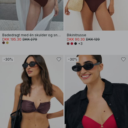
Badedragt med én skulder og snoning
Bikinitrusse
DKK 195.30
DKK 279
DKK 90.30
DKK 129
+3
-30%
-30%