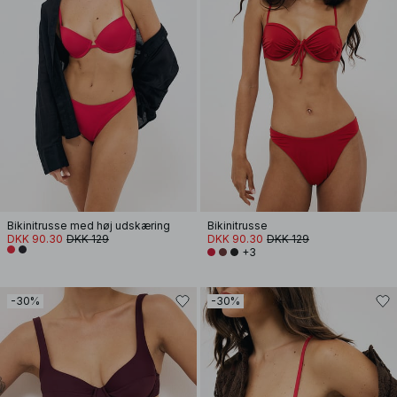
Bikinitrusse med høj udskæring
Bikinitrusse
DKK 90.30
DKK 129
DKK 90.30
DKK 129
+3
-30%
-30%