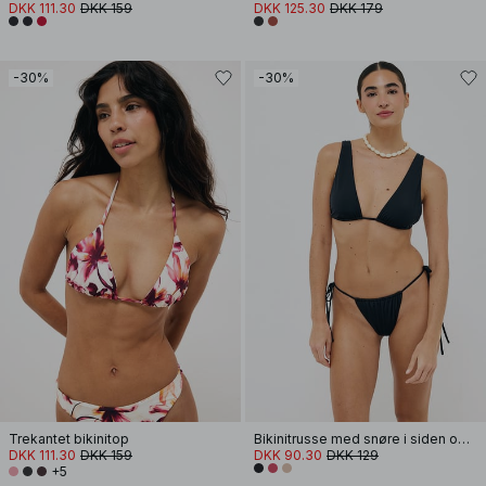
DKK 111.30
DKK 159
DKK 125.30
DKK 179
-30%
-30%
Trekantet bikinitop
Bikinitrusse med snøre i siden og bindebånd
DKK 111.30
DKK 159
DKK 90.30
DKK 129
+5