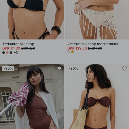
Trekantet bikinitop
Vatteret bikinitop med struktur
DKK 111.30
DKK 159
DKK 139.30
DKK 199
+5
-30%
-30%