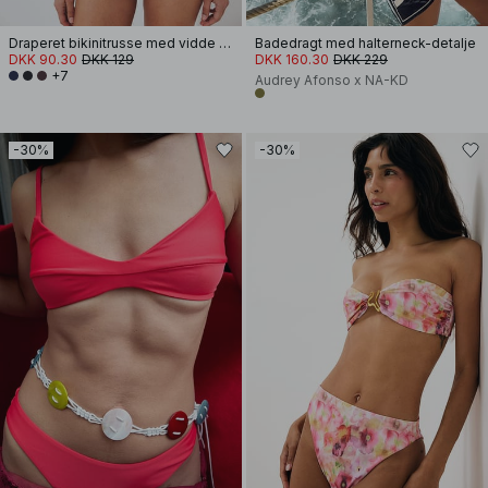
Draperet bikinitrusse med vidde stropper
Badedragt med halterneck-detalje
DKK 90.30
DKK 129
DKK 160.30
DKK 229
+7
Audrey Afonso x NA-KD
-30%
-30%