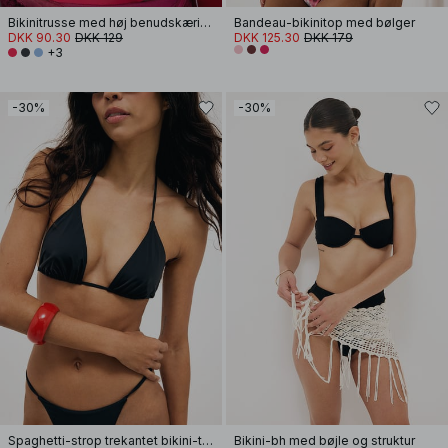
Bikinitrusse med høj benudskæring
Bandeau-bikinitop med bølger
DKK 90.30
DKK 129
DKK 125.30
DKK 179
+3
-30%
-30%
Spaghetti-strop trekantet bikini-top
Bikini-bh med bøjle og struktur