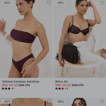
-30%
-30%
Vatteret bandeau-bikinitop
Bikini-bh
DKK 125.30
DKK 179
DKK 125.30
DKK 179
+1
+2
-30%
-30%