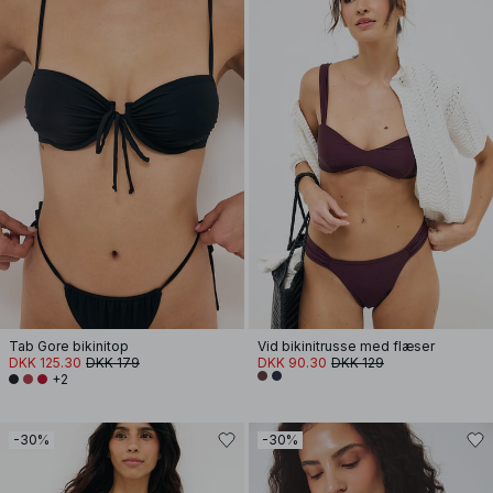
Tab Gore bikinitop
Vid bikinitrusse med flæser
DKK 125.30
DKK 179
DKK 90.30
DKK 129
+2
-30%
-30%