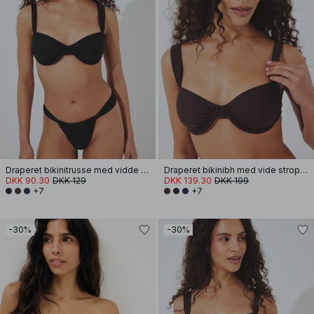
Draperet bikinitrusse med vidde stropper
Draperet bikinibh med vide stropper
DKK 90.30
DKK 129
DKK 139.30
DKK 199
+7
+7
-30%
-30%