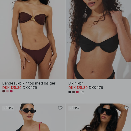
Bandeau-bikinitop med bølger
Bikini-bh
DKK 125.30
DKK 179
DKK 125.30
DKK 179
+2
-30%
-30%