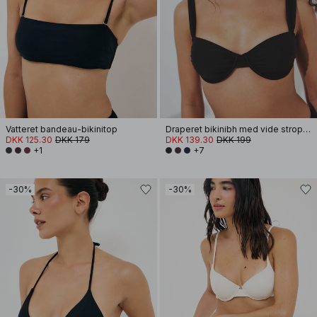
Vatteret bandeau-bikinitop
Draperet bikinibh med vide stropper
DKK 125.30
DKK 179
DKK 139.30
DKK 199
+1
+7
-30%
-30%