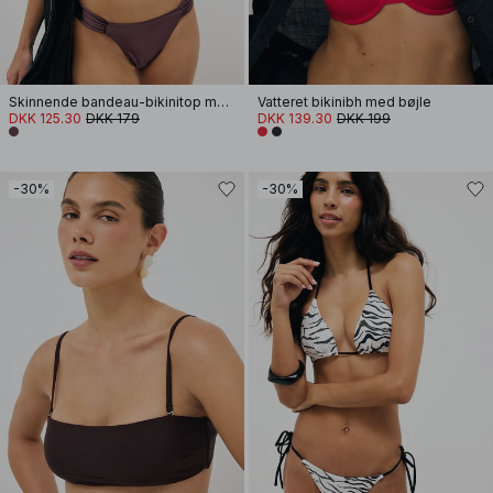
Skinnende bandeau-bikinitop med v-bøjle
Vatteret bikinibh med bøjle
DKK 125.30
DKK 179
DKK 139.30
DKK 199
-30%
-30%