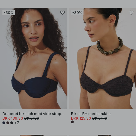
-30%
-30%
Draperet bikinibh med vide stropper
Bikini-BH med struktur
DKK 139.30
DKK 199
DKK 125.30
DKK 179
+7