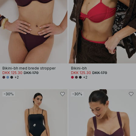
Bikini-bh med brede stropper
Bikini-bh
DKK 125.30
DKK 179
DKK 125.30
DKK 179
+2
+2
-30%
-30%