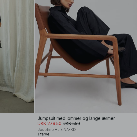
Jumpsuit med lommer og lange ærmer
DKK 279.50
DKK 559
Josefine HJ x NA-KD
1 farve