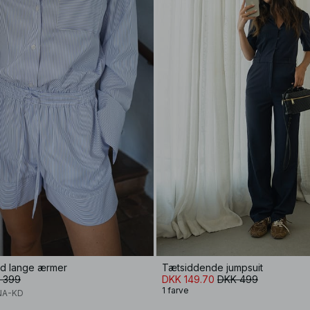
ed lange ærmer
Tætsiddende jumpsuit
 399
DKK 149.70
DKK 499
1 farve
NA-KD