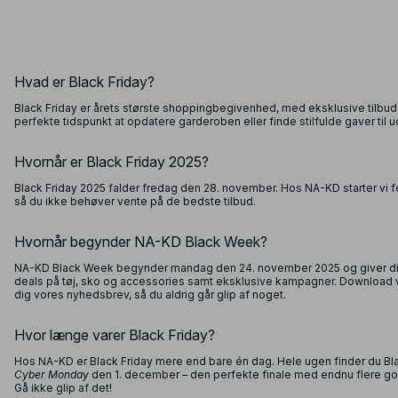
Hvad er Black Friday?
Black Friday er årets største shoppingbegivenhed, med eksklusive tilbud 
perfekte tidspunkt at opdatere garderoben eller finde stilfulde gaver til u
Hvornår er Black Friday 2025?
Black Friday 2025 falder fredag den 28. november. Hos NA-KD starter vi f
så du ikke behøver vente på de bedste tilbud.
Hvornår begynder NA-KD Black Week?
NA-KD Black Week begynder mandag den 24. november 2025 og giver dig 
deals på tøj, sko og accessories samt eksklusive kampagner. Download vo
dig vores nyhedsbrev, så du aldrig går glip af noget.
Hvor længe varer Black Friday?
Hos NA-KD er Black Friday mere end bare én dag. Hele ugen finder du Bl
Cyber Monday
den 1. december – den perfekte finale med endnu flere god
Gå ikke glip af det!