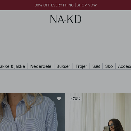
30% OFF EVERYTHING | SHOP NOW
30% OFF EVERYTHING | SHOP NOW
FINAL SALE | SHOP NOW
rakke & jakke
Nederdele
Bukser
Trøjer
Sæt
Sko
Acces
-70%