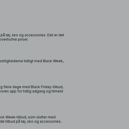
på tøj, sko og accessories. Det er det
overtrufne priser.
estlighederne tidligt med Black Week,
flere dage med Black Friday-tilbud,
res app for tidlig adgang og tilmeld
ack Week-tilbud, som slutter med
e tilbud på tøj, sko og accessories.