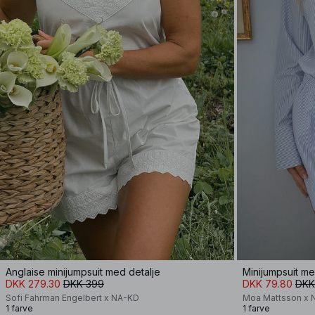
Anglaise minijumpsuit med detalje
Minijumpsuit m
DKK 279.30
DKK 399
DKK 79.80
DKK
Sofi Fahrman Engelbert x NA-KD
Moa Mattsson x 
1 farve
1 farve