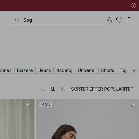
sories
Blazere
Jeans
Badetøj
Undertøj
Shorts
Tøj i line
SORTER EFTER POPULARITET
-50%