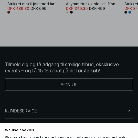
Strikket maxikjole med hækling
Asymmetrisk kjole i chiffon med halterneck
DKK 489.30
DKK 699
DKK 349.30
DKK 499
DKK 34
Tilmeld dig og få adgang til særlige tilbud, eksklusive
events – og få 15 % rabat på dit første køb!
SIGN UP
KUNDESERVICE
OM NA-KD