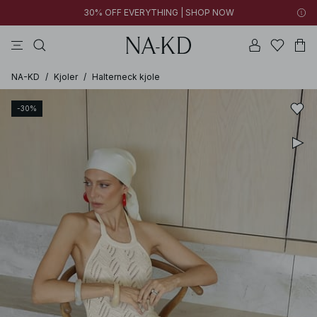
30% OFF EVERYTHING | SHOP NOW
bukser
toppe
kjoler
sorte
brune
NA-KD
/
Kjoler
/
Halterneck kjole
-30%