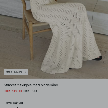
Model
:
175 cm - S
Strikket maxikjole med bindebånd
DKK 419.30
DKK 599
Farve
:
Råhvid