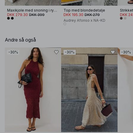
Maxikjole med snoning i ryggen
Top med blondedetalje
DKK 279.30
DKK 399
DKK 195.30
DKK 279
DKK 24
Audrey Afonso x NA-KD
Andre så også
-30%
-30%
-30%