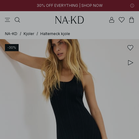
30% OFF EVERYTHING | SHOP NOW
langærmede toppe
toppe
bukser
kjoler
brune
NA-KD
/
Kjoler
/
Halterneck kjole
-30%