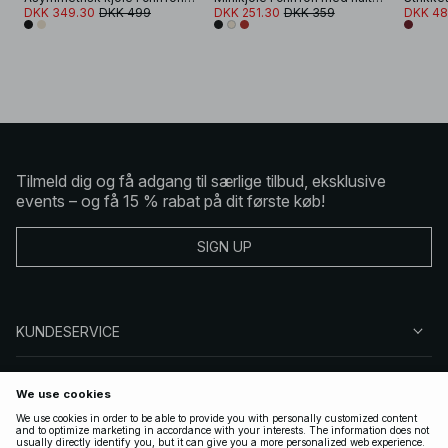
DKK 349.30
DKK 499
DKK 251.30
DKK 359
DKK 48
Tilmeld dig og få adgang til særlige tilbud, eksklusive
events – og få 15 % rabat på dit første køb!
SIGN UP
KUNDESERVICE
OM NA-KD
FØLG OS