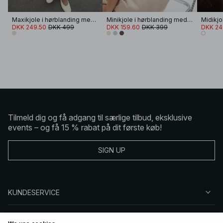
Maxikjole i hørblanding med sømdetaljer
Minikjole i hørblanding med åben ryg
DKK 249.50
DKK 499
DKK 159.60
DKK 399
DKK 24
Tilmeld dig og få adgang til særlige tilbud, eksklusive
events – og få 15 % rabat på dit første køb!
SIGN UP
KUNDESERVICE
OM NA-KD