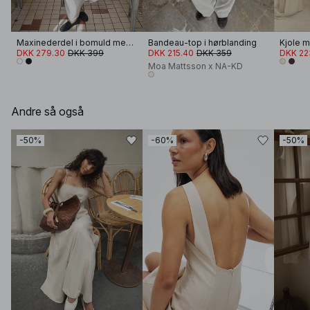
Maxinederdel i bomuld med rynker
Bandeau-top i hørblanding
Kjole 
DKK 279.30
DKK 399
DKK 215.40
DKK 359
DKK 22
Moa Mattsson x NA-KD
Andre så også
-50%
-60%
-50%