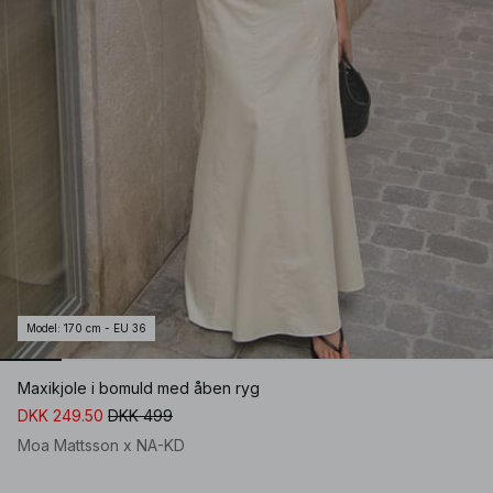
Model
:
170 cm - EU 36
Maxikjole i bomuld med åben ryg
DKK 249.50
DKK 499
Moa Mattsson x NA-KD