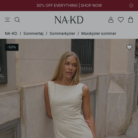
30% OFF EVERYTHING | SHOP NOW
bukser
toppe
kjoler
brune
sorte
NA-KD
/
Sommertøj
/
Sommerkjoler
/
Maxikjoler sommer
-50%