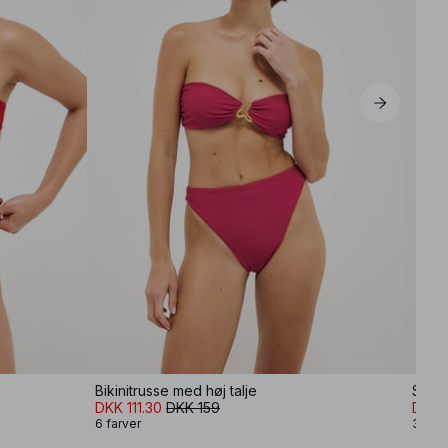
Bikinitrusse med høj talje
Spagh
DKK 111.30
DKK 159
DKK 
6 farver
3 farv