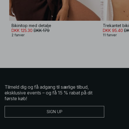
Bikinitop med detalje
Trekantet bik
DKK 125.30
DKK 179
DKK 95.40
DK
2 farver
11 farver
Tilmeld dig og få adgang til særlige tilbud,
eksklusive events – og få 15 % rabat på dit
første køb!
SIGN UP