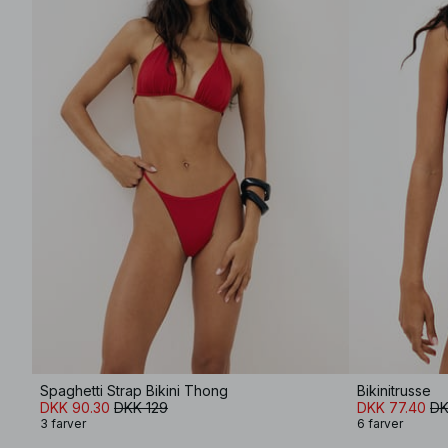
Spaghetti Strap Bikini Thong
Bikinitrusse
DKK 90.30
DKK 129
DKK 77.40
DK
3 farver
6 farver