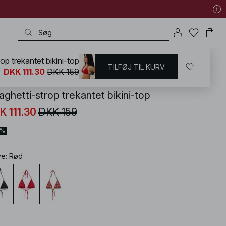
op trekantet bikini-top
TILFØJ TIL KURV
KD
/
Badetøj
/
Bikinier
/
Bikini-overdele
/
Trekants-bikinier
DKK 111.30
DKK 159
aghetti-strop trekantet bikini-top
K 111.30
DKK 159
0%
ve
:
Rød