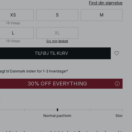
Find din størrelse
XS
S
M
Få tilbage
L
XL
Få tilbage
Giv mig besked
TILFØJ TIL KURV
fragt til Danmark inden for 1-3 hverdage*
30% OFF EVERYTHING
T
Normal pasform
Stor