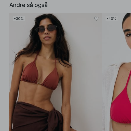
Andre så også
-30%
-40%