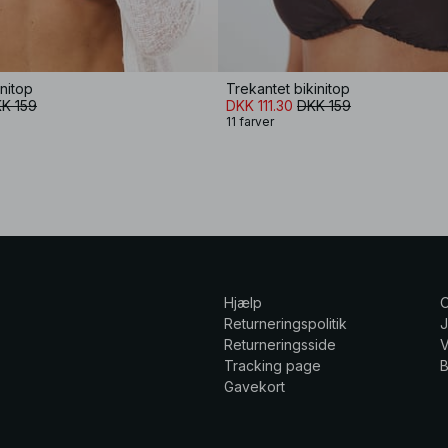
initop
Trekantet bikinitop
K 159
DKK 111.30
DKK 159
11 farver
Hjælp
Returneringspolitik
Returneringsside
V
Tracking page
Gavekort