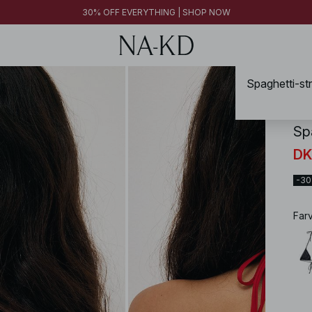
FINAL SALE | SHOP NOW
30% OFF EVERYTHING | SHOP NOW
FINAL SALE | SHOP NOW
Spaghetti-str
NA-
Sp
DK
-3
Far