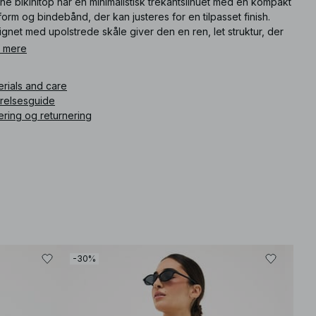
e bikinitop har en minimalistisk trekantsilhuet med en kompakt
orm og bindebånd, der kan justeres for en tilpasset finish.
gnet med upolstrede skåle giver den en ren, let struktur, der
er udtrykket strømlinet. De smalle bindebånd ved hals og ryg
 mere
øjer en raffineret, klassisk badedragtdetalje, mens de skarpe
er skaber et moderne, feminint udtryk.
erials and care
rrelsesguide
ikelnummer
:
1100-013097-0004
ering og returnering
-30%
-30