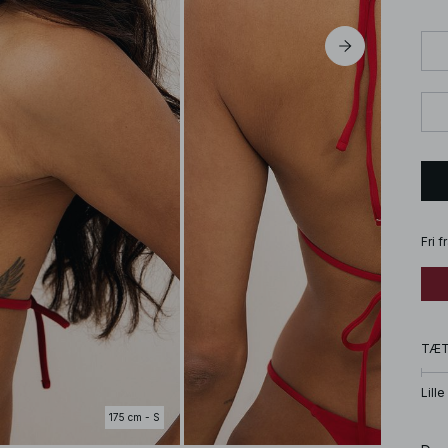
Fri 
TÆ
Lille
175 cm - S