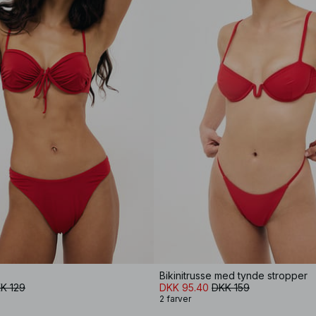
Bikinitrusse med tynde stropper
K 129
DKK 95.40
DKK 159
2 farver