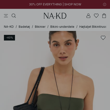
30% OFF EVERYTHING | SHOP NOW
langærmede toppe
bukser
kjoler
sorte
brune
NA-KD
/
Badetøj
/
Bikinier
/
Bikini-underdele
/
Højtaljet Bikinitrusse
-40%