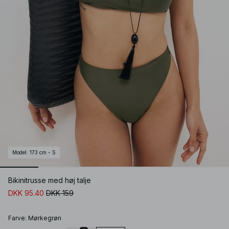
Model
:
173 cm - S
Bikinitrusse med høj talje
DKK 95.40
DKK 159
Farve
:
Mørkegrøn