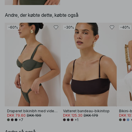
Andre, der købte dette, købte også
-60%
-30%
-40%
Draperet bikinibh med vide stropper
Vatteret bandeau-bikinitop
DKK 79.60
DKK 199
DKK 125.30
DKK 179
DKK 10
+7
+1