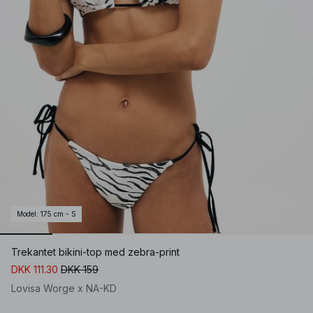
Model
:
175 cm - S
Trekantet bikini-top med zebra-print
DKK 111.30
DKK 159
Lovisa Worge x NA-KD