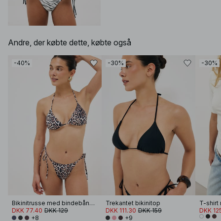
Andre, der købte dette, købte også
-40%
-30%
-30%
Bikinitrusse med bindebånd i siden
Trekantet bikinitop
T-shir
DKK 77.40
DKK 129
DKK 111.30
DKK 159
DKK 12
+8
+9