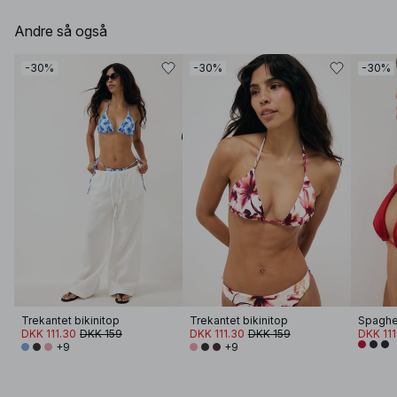
Andre så også
-30%
-30%
-30%
Trekantet bikinitop
Trekantet bikinitop
DKK 111.30
DKK 159
DKK 111.30
DKK 159
DKK 111
+9
+9