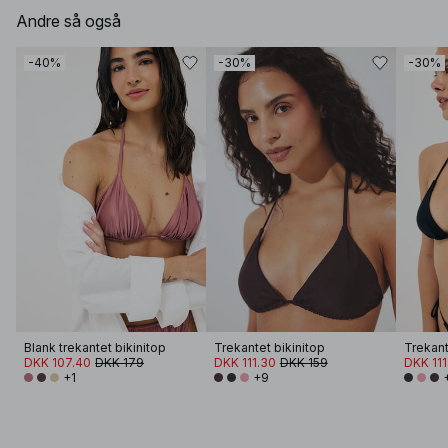
Andre så også
-40%
-30%
-30%
Blank trekantet bikinitop
Trekantet bikinitop
Trekant
DKK 107.40
DKK 179
DKK 111.30
DKK 159
DKK 111
+1
+9