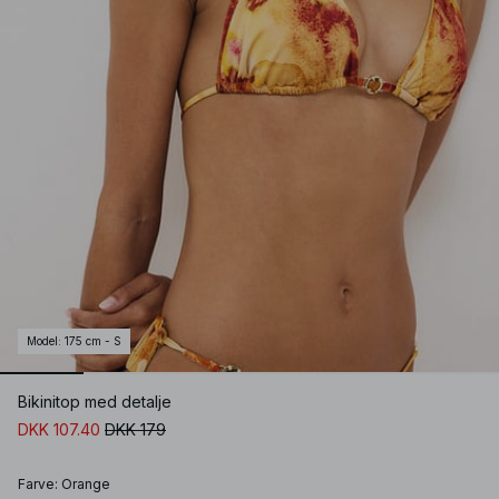
Model
:
175 cm - S
Bikinitop med detalje
DKK 107.40
DKK 179
Farve
:
Orange