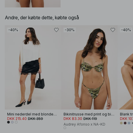
Andre, der købte dette, købte også
-40%
-30%
-40%
Mini nederdel med blondedetaljer
Bikinitrusse med print og bindedetalje
Blank t
DKK 215.40
DKK 359
DKK 83.30
DKK 119
DKK 10
Audrey Afonso x NA-KD