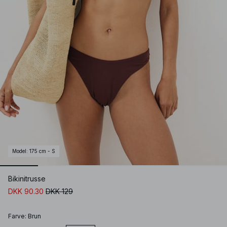
Model
:
175 cm - S
Bikinitrusse
DKK 90.30
DKK 129
Farve
:
Brun