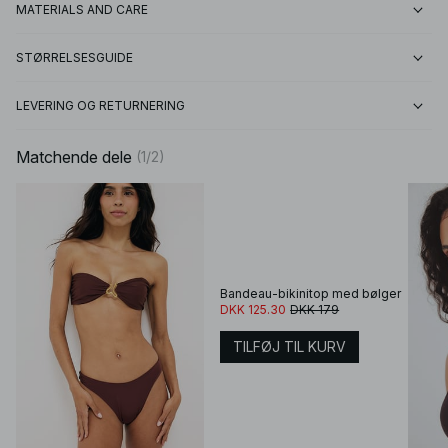
MATERIALS AND CARE
STØRRELSESGUIDE
LEVERING OG RETURNERING
Matchende dele
(
1
/
2
)
Bandeau-bikinitop med bølger
DKK 125.30
DKK 179
TILFØJ TIL KURV