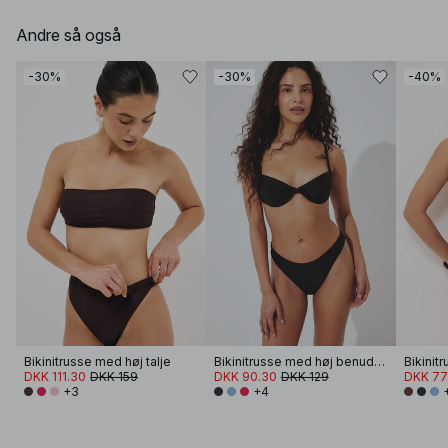
Andre så også
-30%
-30%
-40%
Bikinitrusse med høj talje
Bikinitrusse med høj benudskæring
DKK 111.30
DKK 159
DKK 90.30
DKK 129
DKK 77
+3
+4