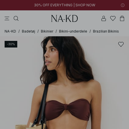
30% OFF EVERYTHING | SHOP NOW
langærmede toppe
toppe
bukser
kjoler
brune
NA-KD
/
Badetøj
/
Bikinier
/
Bikini-underdele
/
Brazilian Bikinis
-30%