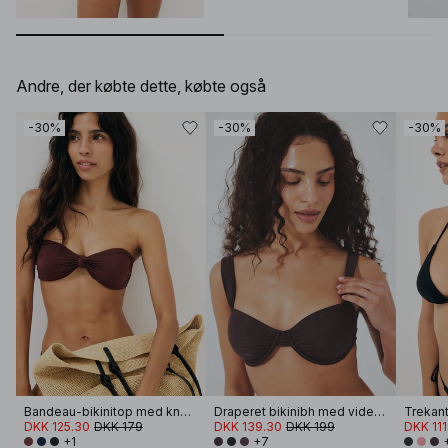
Andre, der købte dette, købte også
-30%
-30%
-30%
Bandeau-bikinitop med knude foran
Draperet bikinibh med vide stropper
Trekant
DKK 125.30
DKK 179
DKK 139.30
DKK 199
DKK 111
+1
+7