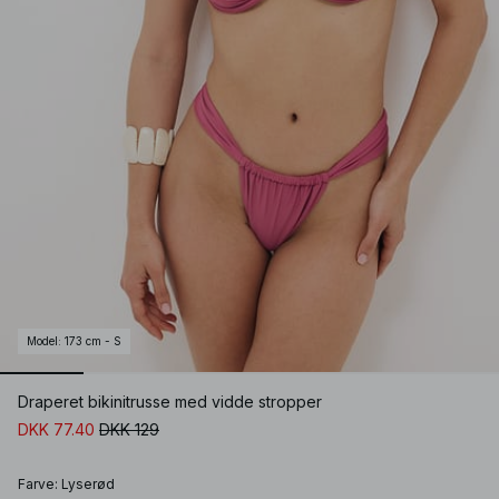
Model
:
173 cm - S
Draperet bikinitrusse med vidde stropper
DKK 77.40
DKK 129
Farve
:
Lyserød