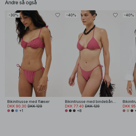
Andre så også
-30%
-40%
-40%
Bikinitrusse med flæser
Bikinitrusse med bindebånd i siden
DKK 90.30
DKK 129
DKK 77.40
DKK 129
DKK 95
+1
+8