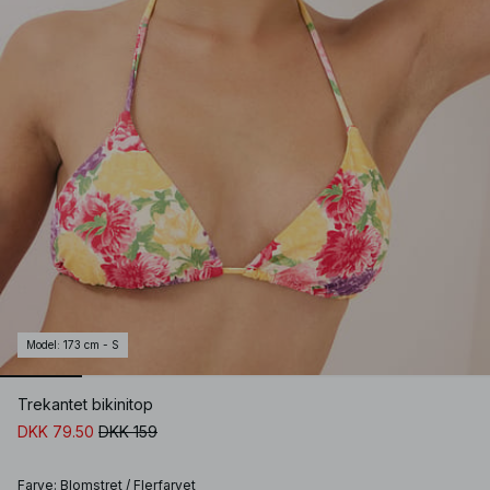
Model
:
173 cm - S
Trekantet bikinitop
DKK 79.50
DKK 159
Farve
:
Blomstret / Flerfarvet