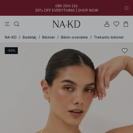
08h 20m 22s
30% OFF EVERYTHING | SHOP NOW
kjoler
bukser
toppe
sorte
brune
NA-KD
/
Badetøj
/
Bikinier
/
Bikini-overdele
/
Trekants-bikinier
-50%