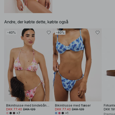
Andre, der købte dette, købte også
-40%
-40%
Bikinitrusse med bindebånd i siden
Bikinitrusse med flæser
DKK 77.40
DKK 129
DKK 77.40
DKK 129
DKK 19
+7
+1
Premiu