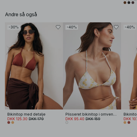
Andre så også
-30%
-40%
-40%
Bikinitop med detalje
Plisseret bikinitop i omvendt trekant
Bikinit
DKK 125.30
DKK 179
DKK 95.40
DKK 159
DKK 10