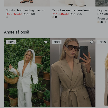
Shorts i hørblanding med mellemhøj talje
Cargobukser med mellemhøj talje
DKK 251.30
DKK 359
DKK 349.30
DKK 499
DKK 3
Premiu
Andre så også
-30%
-30%
-30%