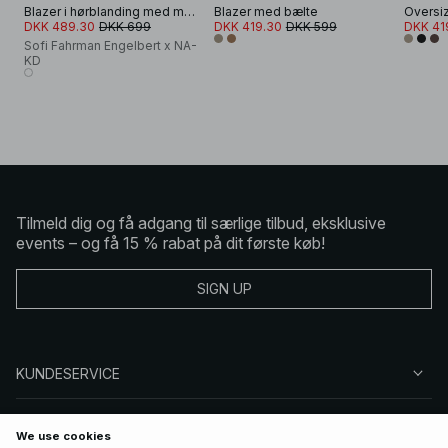
Blazer i hørblanding med markeret talje
Blazer med bælte
DKK 489.30
DKK 699
DKK 419.30
DKK 599
DKK 41
Sofi Fahrman Engelbert x NA-
KD
Tilmeld dig og få adgang til særlige tilbud, eksklusive
events – og få 15 % rabat på dit første køb!
SIGN UP
KUNDESERVICE
OM NA-KD