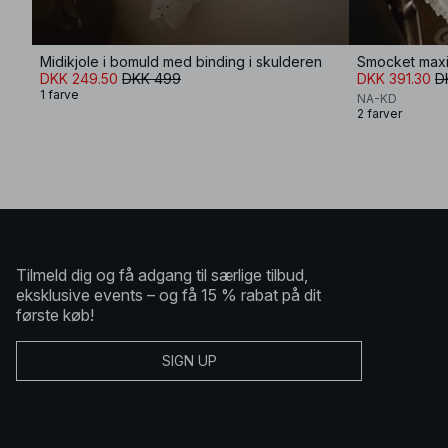
Midikjole i bomuld med binding i skulderen
Smocket maxi
DKK 249.50
DKK 499
DKK 391.30
D
1 farve
NA-KD
2 farver
Tilmeld dig og få adgang til særlige tilbud,
eksklusive events – og få 15 % rabat på dit
første køb!
SIGN UP