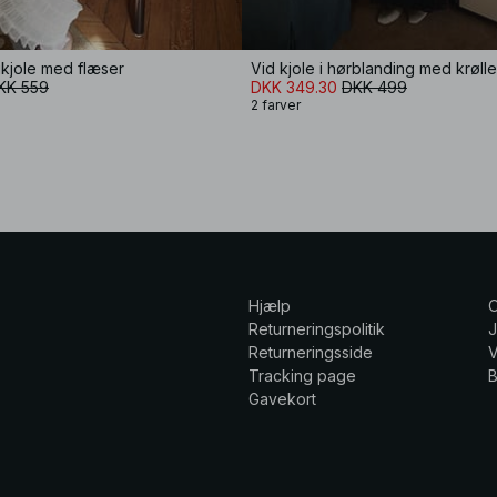
kjole med flæser
KK 559
DKK 349.30
DKK 499
2 farver
Hjælp
Returneringspolitik
Returneringsside
V
Tracking page
Gavekort