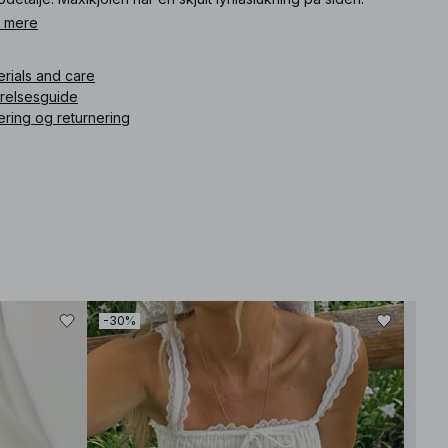
 mere
ikelnummer
:
1781-000063-1755
erials and care
rrelsesguide
ering og returnering
-30%
-30