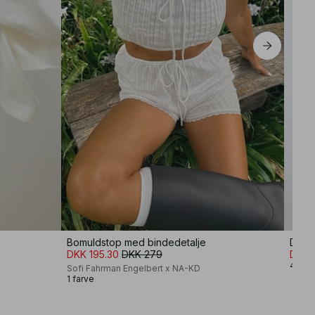
Bomuldstop med bindedetalje
Dobbe
DKK 195.30
DKK 279
DKK 
4 farv
Sofi Fahrman Engelbert x NA-KD
1 farve