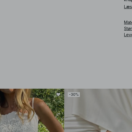
Læs
Art
Mat
Stø
Lev
-30%