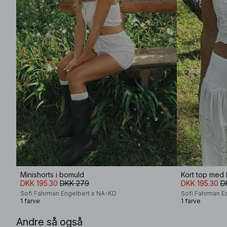
Minishorts i bomuld
Kort top med 
DKK 195.30
DKK 279
DKK 195.30
D
Sofi Fahrman Engelbert x NA-KD
Sofi Fahrman E
1 farve
1 farve
Andre så også