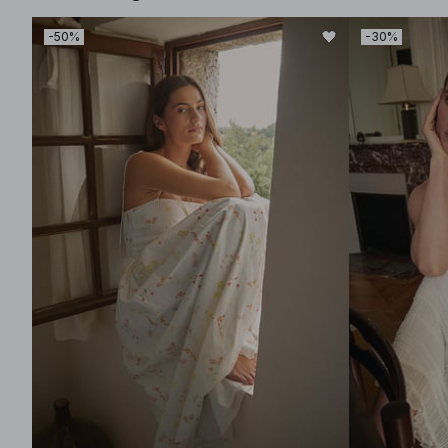
-50%
-30%