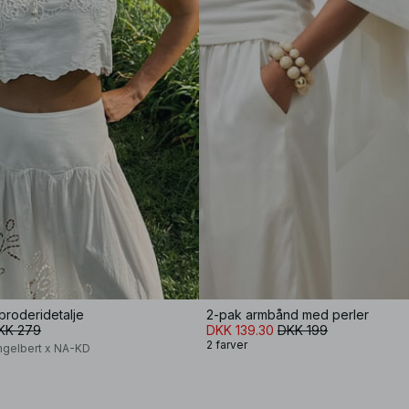
broderidetalje
2-pak armbånd med perler
KK 279
DKK 139.30
DKK 199
2 farver
ngelbert x NA-KD