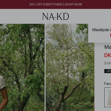
30% OFF EVERYTHING | SHOP NOW
Maxikjole 
NA-
Ma
DK
Sof
-3
Far