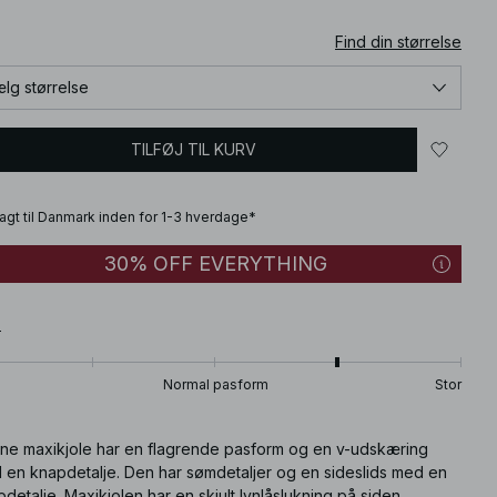
Find din størrelse
lg størrelse
TILFØJ TIL KURV
fragt til Danmark inden for 1-3 hverdage*
30% OFF EVERYTHING
T
Normal pasform
Stor
ne maxikjole har en flagrende pasform og en v-udskæring
 en knapdetalje. Den har sømdetaljer og en sideslids med en
detalje. Maxikjolen har en skjult lynlåslukning på siden.