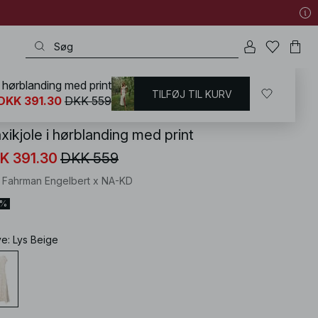
i hørblanding med print
TILFØJ TIL KURV
KD
/
Tøj i linen
/
Linned kjoler
DKK 391.30
DKK 559
xikjole i hørblanding med print
K 391.30
DKK 559
i Fahrman Engelbert x NA-KD
0%
ve
:
Lys Beige