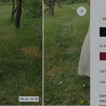
Væ
Fri 
TÆ
Lille
Den
164 cm - EU 36
med
knap