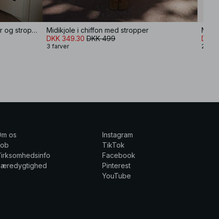
Vid kjole i hørblanding med krøller og stropper
Midikjole i chiffon med stropper
Minik
DKK 349.30
DKK 499
DKK 
3 farver
2 farv
Om os
Instagram
Job
TikTok
irksomhedsinfo
Facebook
Bæredygtighed
Pinterest
YouTube